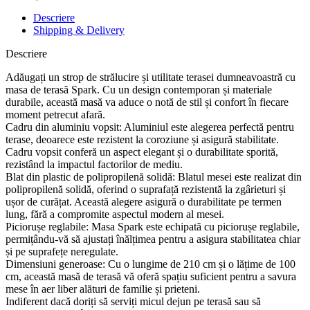
Descriere
Shipping & Delivery
Descriere
Adăugați un strop de strălucire și utilitate terasei dumneavoastră cu
masa de terasă Spark. Cu un design contemporan și materiale
durabile, această masă va aduce o notă de stil și confort în fiecare
moment petrecut afară.
Cadru din aluminiu vopsit: Aluminiul este alegerea perfectă pentru
terase, deoarece este rezistent la coroziune și asigură stabilitate.
Cadru vopsit conferă un aspect elegant și o durabilitate sporită,
rezistând la impactul factorilor de mediu.
Blat din plastic de polipropilenă solidă: Blatul mesei este realizat din
polipropilenă solidă, oferind o suprafață rezistentă la zgârieturi și
ușor de curățat. Această alegere asigură o durabilitate pe termen
lung, fără a compromite aspectul modern al mesei.
Piciorușe reglabile: Masa Spark este echipată cu piciorușe reglabile,
permițându-vă să ajustați înălțimea pentru a asigura stabilitatea chiar
și pe suprafețe neregulate.
Dimensiuni generoase: Cu o lungime de 210 cm și o lățime de 100
cm, această masă de terasă vă oferă spațiu suficient pentru a savura
mese în aer liber alături de familie și prieteni.
Indiferent dacă doriți să serviți micul dejun pe terasă sau să