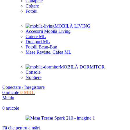
Canapele
Colțare
Fotolii
MOBILĂ LIVING
Accesorii Mobilă Living
Cuiere ML
Dulapuri ML
Fotolii Bean-Bag
Mese Reviste, Cafea ML
MOBILĂ DORMITOR
Console
Noptiere
Conectare / înregistrare
0
articole
0
MDL
Meniu
0
articole
Fă clic pentru a mări