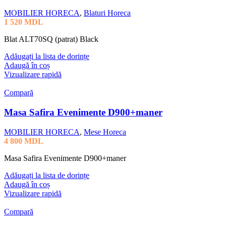
MOBILIER HORECA
,
Blaturi Horeca
1 520
MDL
Blat ALT70SQ (patrat) Black
Adăugați la lista de dorințe
Adaugă în coș
Vizualizare rapidă
Compară
Masa Safira Evenimente D900+maner
MOBILIER HORECA
,
Mese Horeca
4 800
MDL
Masa Safira Evenimente D900+maner
Adăugați la lista de dorințe
Adaugă în coș
Vizualizare rapidă
Compară