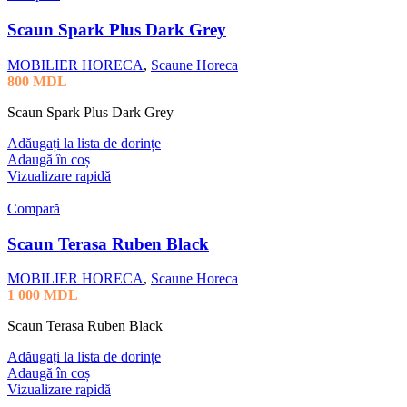
Scaun Spark Plus Dark Grey
MOBILIER HORECA
,
Scaune Horeca
800
MDL
Scaun Spark Plus Dark Grey
Adăugați la lista de dorințe
Adaugă în coș
Vizualizare rapidă
Compară
Scaun Terasa Ruben Black
MOBILIER HORECA
,
Scaune Horeca
1 000
MDL
Scaun Terasa Ruben Black
Adăugați la lista de dorințe
Adaugă în coș
Vizualizare rapidă