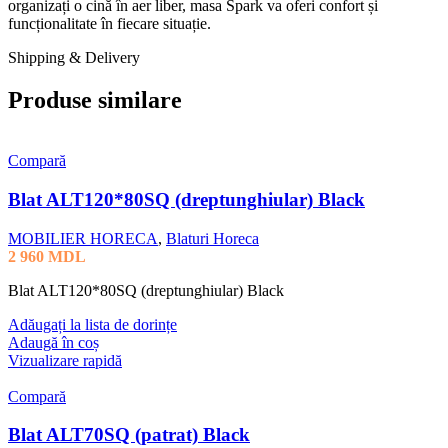
organizați o cină în aer liber, masa Spark va oferi confort și
funcționalitate în fiecare situație.
Shipping & Delivery
Produse similare
Compară
Blat ALT120*80SQ (dreptunghiular) Black
MOBILIER HORECA
,
Blaturi Horeca
2 960
MDL
Blat ALT120*80SQ (dreptunghiular) Black
Adăugați la lista de dorințe
Adaugă în coș
Vizualizare rapidă
Compară
Blat ALT70SQ (patrat) Black