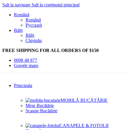
Salt la navigare
Salt la conținutul principal
Română
Română
Русский
Bălți
Bălți
Chișinău
FREE SHIPPING FOR ALL ORDERS OF $150
0698 48 877
Google maps
Principala
MOBILĂ BUCĂTĂRIE
Mese Bucătărie
Scaune Bucătărie
CANAPELE & FOTOLII