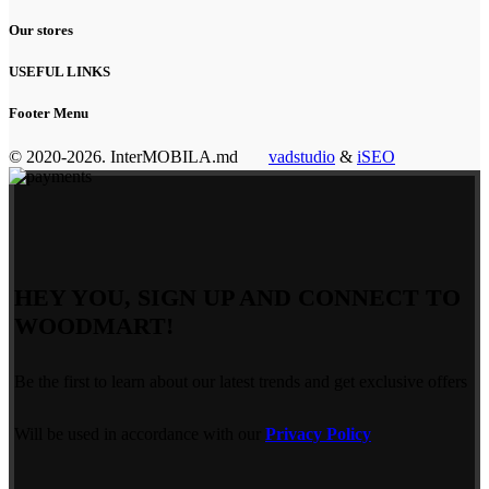
Our stores
USEFUL LINKS
Footer Menu
© 2020-2026. InterMOBILA.md
vadstudio
&
iSEO
HEY YOU, SIGN UP AND CONNECT TO
WOODMART!
Be the first to learn about our latest trends and get exclusive offers
Will be used in accordance with our
Privacy Policy