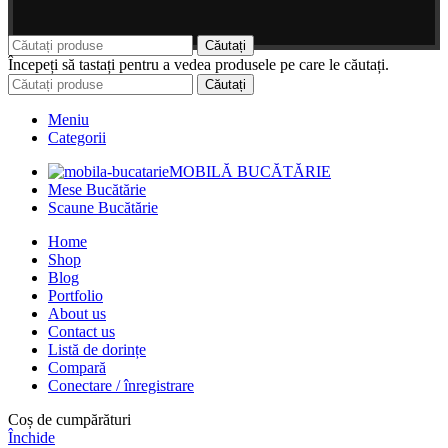
Căutați
Începeți să tastați pentru a vedea produsele pe care le căutați.
Căutați
Meniu
Categorii
MOBILĂ BUCĂTĂRIE
Mese Bucătărie
Scaune Bucătărie
Home
Shop
Blog
Portfolio
About us
Contact us
Listă de dorințe
Compară
Conectare / înregistrare
Coș de cumpărături
Închide