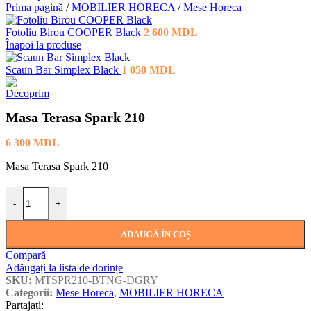
Prima pagină
/
MOBILIER HORECA
/
Mese Horeca
Fotoliu Birou COOPER Black
2 600
MDL
Înapoi la produse
Scaun Bar Simplex Black
1 050
MDL
Masa Terasa Spark 210
6 300
MDL
Masa Terasa Spark 210
Cantitate Masa Terasa Spark 210
-
+
ADAUGĂ ÎN COȘ
Compară
Adăugați la lista de dorințe
SKU:
MTSPR210-BTNG-DGRY
Categorii:
Mese Horeca
,
MOBILIER HORECA
Partajați: