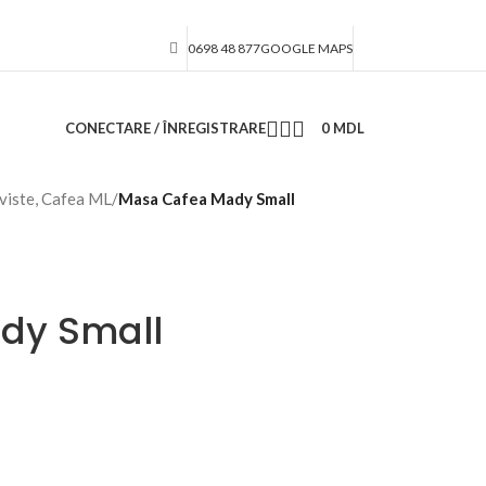
0698 48 877
GOOGLE MAPS
CONECTARE / ÎNREGISTRARE
0
MDL
iste, Cafea ML
/
Masa Cafea Mady Small
dy Small