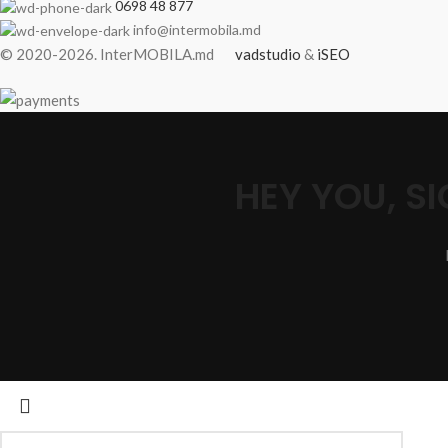
0698 48 877
info@intermobila.md
© 2020-2026. InterMOBILA.md
vadstudio
&
iSEO
HEY YOU, 