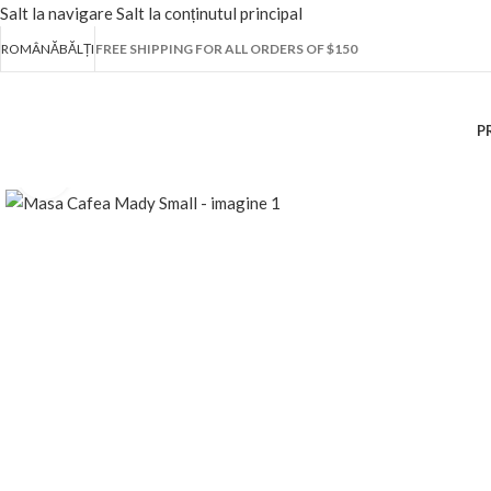
Salt la navigare
Salt la conținutul principal
ROMÂNĂ
BĂLȚI
FREE SHIPPING FOR ALL ORDERS OF $150
P
Fă clic pentru a mări