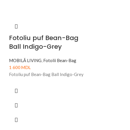
Fotoliu puf Bean-Bag
Ball Indigo-Grey
MOBILĂ LIVING
,
Fotolii Bean-Bag
1 600
MDL
Fotoliu puf Bean-Bag Ball Indigo-Grey
Masa Caf
MOBILĂ LIVING