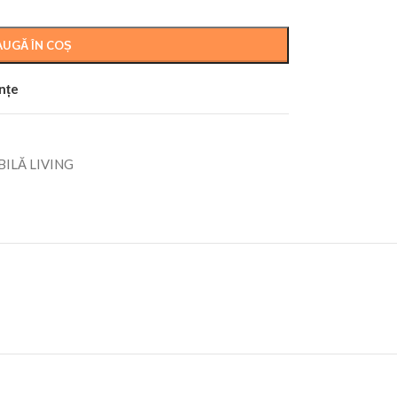
UGĂ ÎN COȘ
ințe
ILĂ LIVING