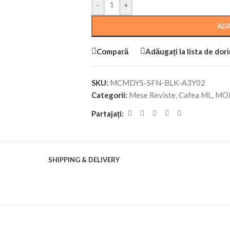
-
+
ADA
Compară
Adăugați la lista de dor
SKU:
MCMDYS-SFN-BLK-A3Y02
Categorii:
Mese Reviste, Cafea ML
,
MOB
Partajați:
SHIPPING & DELIVERY