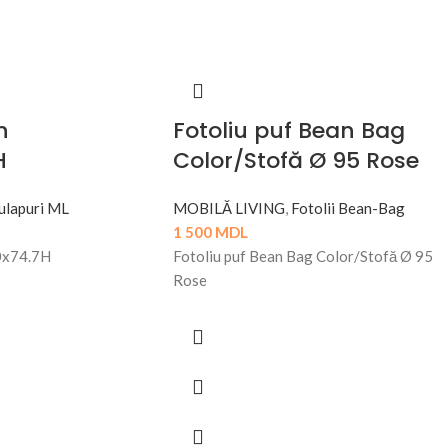
n
Fotoliu puf Bean Bag
H
Color/Stofă Ø 95 Rose
ulapuri ML
MOBILĂ LIVING
,
Fotolii Bean-Bag
1 500
MDL
0x74.7H
Fotoliu puf Bean Bag Color/Stofă Ø 95
Rose