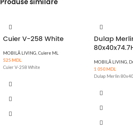
Produse similare
Cuier V-258 White
Dulap Merli
80x40x74.7
MOBILĂ LIVING
,
Cuiere ML
525
MDL
MOBILĂ LIVING
,
D
Cuier V-258 White
1 050
MDL
Dulap Merlin 80x4