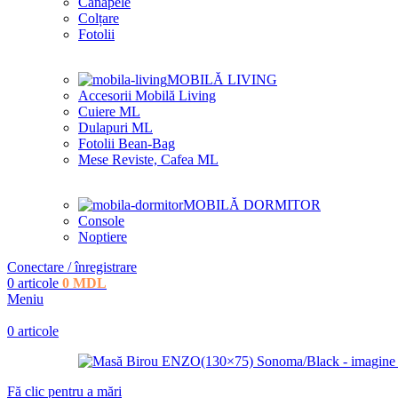
Canapele
Colțare
Fotolii
MOBILĂ LIVING
Accesorii Mobilă Living
Cuiere ML
Dulapuri ML
Fotolii Bean-Bag
Mese Reviste, Cafea ML
MOBILĂ DORMITOR
Console
Noptiere
Conectare / înregistrare
0
articole
0
MDL
Meniu
0
articole
Fă clic pentru a mări