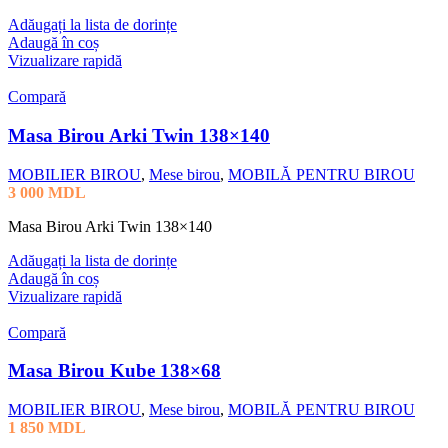
Adăugați la lista de dorințe
Adaugă în coș
Vizualizare rapidă
Compară
Masa Birou Arki Twin 138×140
MOBILIER BIROU
,
Mese birou
,
MOBILĂ PENTRU BIROU
3 000
MDL
Masa Birou Arki Twin 138×140
Adăugați la lista de dorințe
Adaugă în coș
Vizualizare rapidă
Compară
Masa Birou Kube 138×68
MOBILIER BIROU
,
Mese birou
,
MOBILĂ PENTRU BIROU
1 850
MDL