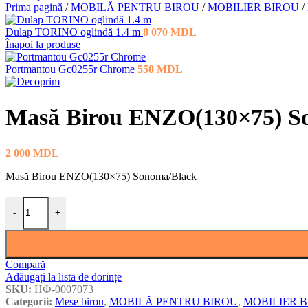
Prima pagină
/
MOBILĂ PENTRU BIROU
/
MOBILIER BIROU
/
Dulap TORINO oglindă 1.4 m
8 070
MDL
Înapoi la produse
Portmantou Gc0255r Chrome
550
MDL
Masă Birou ENZO(130×75) S
2 000
MDL
Masă Birou ENZO(130×75) Sonoma/Black
Cantitate Masă Birou ENZO(130×75) Sonoma/Black
-
+
Compară
Adăugați la lista de dorințe
SKU:
НФ-0007073
Categorii:
Mese birou
,
MOBILĂ PENTRU BIROU
,
MOBILIER 