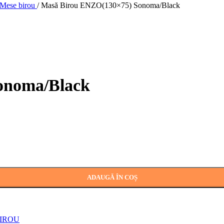
Mese birou
/
Masă Birou ENZO(130×75) Sonoma/Black
onoma/Black
ADAUGĂ ÎN COȘ
BIROU