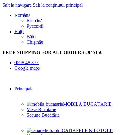
Salt la navigare
Salt la conținutul principal
Română
Română
Русский
Bălți
Bălți
Chișinău
FREE SHIPPING FOR ALL ORDERS OF $150
0698 48 877
Google maps
Principala
MOBILĂ BUCĂTĂRIE
Mese Bucătărie
Scaune Bucătărie
CANAPELE & FOTOLII