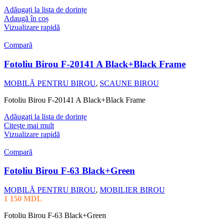
Adăugați la lista de dorințe
Adaugă în coș
Vizualizare rapidă
Compară
Fotoliu Birou F-20141 A Black+Black Frame
MOBILĂ PENTRU BIROU
,
SCAUNE BIROU
Fotoliu Birou F-20141 A Black+Black Frame
Adăugați la lista de dorințe
Citește mai mult
Vizualizare rapidă
Compară
Fotoliu Birou F-63 Black+Green
MOBILĂ PENTRU BIROU
,
MOBILIER BIROU
1 150
MDL
Fotoliu Birou F-63 Black+Green