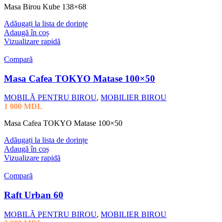
Masa Birou Kube 138×68
Adăugați la lista de dorințe
Adaugă în coș
Vizualizare rapidă
Compară
Masa Cafea TOKYO Matase 100×50
MOBILĂ PENTRU BIROU
,
MOBILIER BIROU
1 000
MDL
Masa Cafea TOKYO Matase 100×50
Adăugați la lista de dorințe
Adaugă în coș
Vizualizare rapidă
Compară
Raft Urban 60
MOBILĂ PENTRU BIROU
,
MOBILIER BIROU