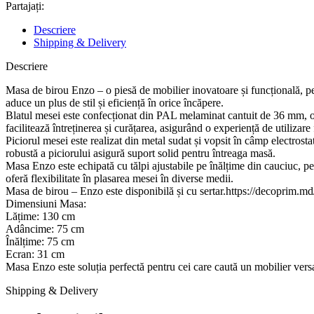
Partajați:
Descriere
Shipping & Delivery
Descriere
Masa de birou Enzo – o piesă de mobilier inovatoare și funcțională, per
aduce un plus de stil și eficiență în orice încăpere.
Blatul mesei este confecționat din PAL melaminat cantuit de 36 mm, oferi
facilitează întreținerea și curățarea, asigurând o experiență de utilizar
Piciorul mesei este realizat din metal sudat și vopsit în câmp electrostat
robustă a piciorului asigură suport solid pentru întreaga masă.
Masa Enzo este echipată cu tălpi ajustabile pe înălțime din cauciuc, pe
oferă flexibilitate în plasarea mesei în diverse medii.
Masa de birou – Enzo este disponibilă și cu sertar.https://decoprim.
Dimensiuni Masa:
Lățime: 130 cm
Adâncime: 75 cm
Înălțime: 75 cm
Ecran: 31 cm
Masa Enzo este soluția perfectă pentru cei care caută un mobilier vers
Shipping & Delivery