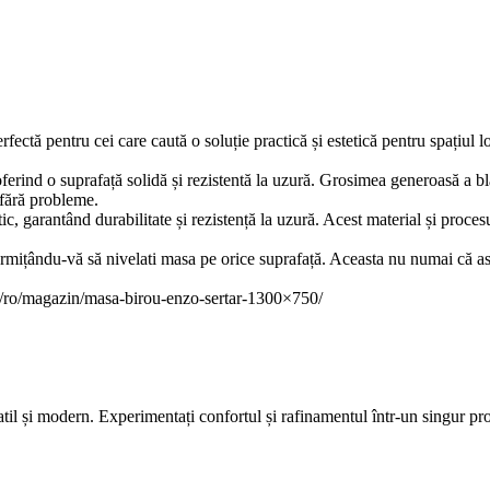
fectă pentru cei care caută o soluție practică și estetică pentru spațiul 
nd o suprafață solidă și rezistentă la uzură. Grosimea generoasă a blatul
e fără probleme.
ic, garantând durabilitate și rezistență la uzură. Acest material și procesu
rmițându-vă să nivelati masa pe orice suprafață. Aceasta nu numai că asig
md/ro/magazin/masa-birou-enzo-sertar-1300×750/
atil și modern. Experimentați confortul și rafinamentul într-un singur 