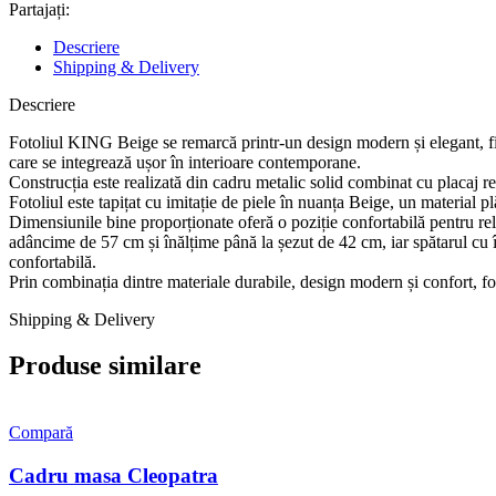
Partajați:
Descriere
Shipping & Delivery
Descriere
Fotoliul KING Beige se remarcă printr-un design modern și elegant, fiind
care se integrează ușor în interioare contemporane.
Construcția este realizată din cadru metalic solid combinat cu placaj rezi
Fotoliul este tapițat cu imitație de piele în nuanța Beige, un material pl
Dimensiunile bine proporționate oferă o poziție confortabilă pentru re
adâncime de 57 cm și înălțime până la șezut de 42 cm, iar spătarul cu înă
confortabilă.
Prin combinația dintre materiale durabile, design modern și confort, f
Shipping & Delivery
Produse similare
Compară
Cadru masa Cleopatra