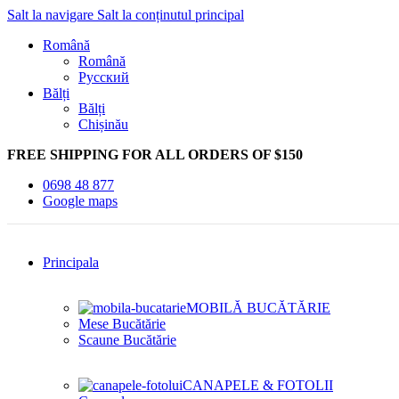
Salt la navigare
Salt la conținutul principal
Română
Română
Русский
Bălți
Bălți
Chișinău
FREE SHIPPING FOR ALL ORDERS OF $150
0698 48 877
Google maps
Principala
MOBILĂ BUCĂTĂRIE
Mese Bucătărie
Scaune Bucătărie
CANAPELE & FOTOLII