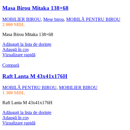
Masa Birou Mitaka 138×68
MOBILIER BIROU
,
Mese birou
,
MOBILĂ PENTRU BIROU
2 000
MDL
Masa Birou Mitaka 138×68
Adăugați la lista de dorințe
Adaugă în coș
Vizualizare rapidă
Compară
Raft Lanta M 43x41x176H
MOBILĂ PENTRU BIROU
,
MOBILIER BIROU
1 300
MDL
Raft Lanta M 43x41x176H
Adăugați la lista de dorințe
Adaugă în coș
Vizualizare rapidă