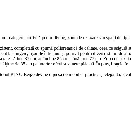
 o alegere potrivită pentru living, zone de relaxare sau spații de tip lou
stent, completată cu spumă poliuretanică de calitate, ceea ce asigură stabi
ăcut la atingere, ușor de întreținut și potrivit pentru diverse stiluri de am
laxare: lățime 87 cm, adâncime 85 cm și înălțime 77 cm. Zona de șezut es
lțime de 35 cm pe interior oferă susținere plăcută. În plus, brațele fotol
otoliul KING Beige devine o piesă de mobilier practică și elegantă, idea