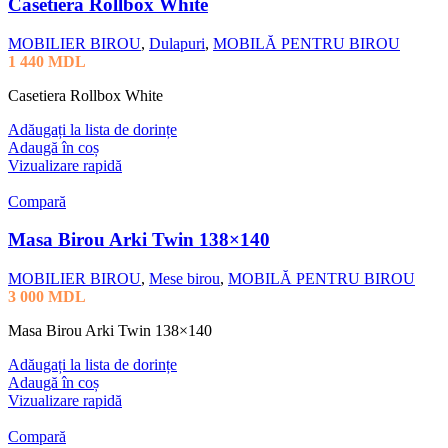
Casetiera Rollbox White
MOBILIER BIROU
,
Dulapuri
,
MOBILĂ PENTRU BIROU
1 440
MDL
Casetiera Rollbox White
Adăugați la lista de dorințe
Adaugă în coș
Vizualizare rapidă
Compară
Masa Birou Arki Twin 138×140
MOBILIER BIROU
,
Mese birou
,
MOBILĂ PENTRU BIROU
3 000
MDL
Masa Birou Arki Twin 138×140
Adăugați la lista de dorințe
Adaugă în coș
Vizualizare rapidă
Compară