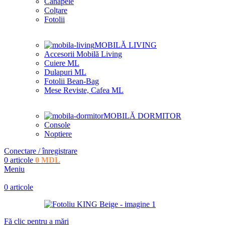
Canapele
Colțare
Fotolii
MOBILĂ LIVING
Accesorii Mobilă Living
Cuiere ML
Dulapuri ML
Fotolii Bean-Bag
Mese Reviste, Cafea ML
MOBILĂ DORMITOR
Console
Noptiere
Conectare / înregistrare
0
articole
0
MDL
Meniu
0
articole
Fă clic pentru a mări