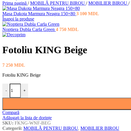
Prima pagină
/
MOBILĂ PENTRU BIROU
/
MOBILIER BIROU
/
Masa Dakota Marmura Neagra 150×80
3 100
MDL
Înapoi la produse
Noptiera Dubla Carla Green
4 750
MDL
Fotoliu KING Beige
7 250
MDL
Fotoliu KING Beige
Cantitate Fotoliu KING Beige
-
+
Compară
Adăugați la lista de dorințe
SKU:
FKNG-WNF-BEG
Categorii:
MOBILĂ PENTRU BIROU
,
MOBILIER BIROU