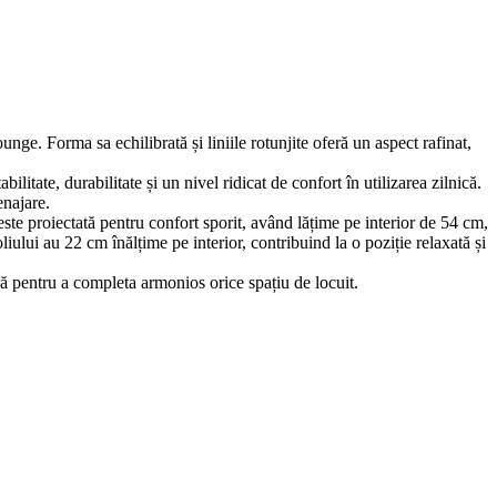
nge. Forma sa echilibrată și liniile rotunjite oferă un aspect rafinat,
litate, durabilitate și un nivel ridicat de confort în utilizarea zilnică.
enajare.
te proiectată pentru confort sporit, având lățime pe interior de 54 cm,
iului au 22 cm înălțime pe interior, contribuind la o poziție relaxată și
lă pentru a completa armonios orice spațiu de locuit.