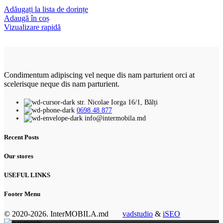
Adăugați la lista de dorințe
Adaugă în coș
Vizualizare rapidă
Condimentum adipiscing vel neque dis nam parturient orci at
scelerisque neque dis nam parturient.
str. Nicolae Iorga 16/1, Bălți
0698 48 877
info@intermobila.md
Recent Posts
Our stores
USEFUL LINKS
Footer Menu
© 2020-2026. InterMOBILA.md
vadstudio
&
iSEO