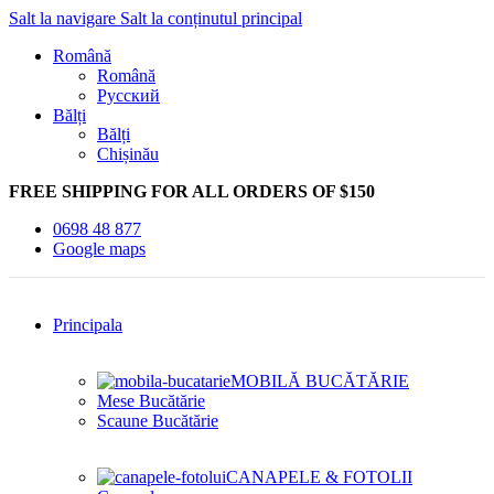
Salt la navigare
Salt la conținutul principal
Română
Română
Русский
Bălți
Bălți
Chișinău
FREE SHIPPING FOR ALL ORDERS OF $150
0698 48 877
Google maps
Principala
MOBILĂ BUCĂTĂRIE
Mese Bucătărie
Scaune Bucătărie
CANAPELE & FOTOLII