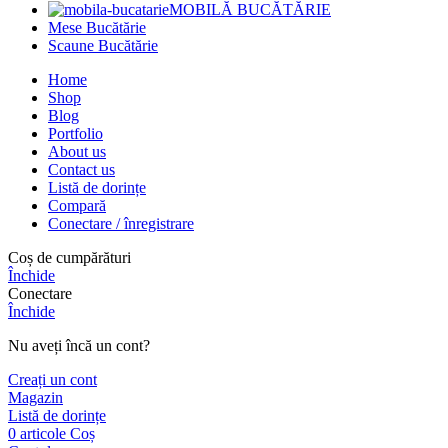
MOBILĂ BUCĂTĂRIE
Mese Bucătărie
Scaune Bucătărie
Home
Shop
Blog
Portfolio
About us
Contact us
Listă de dorințe
Compară
Conectare / înregistrare
Coș de cumpărături
Închide
Conectare
Închide
Nu aveți încă un cont?
Creați un cont
Magazin
Listă de dorințe
0
articole
Coș