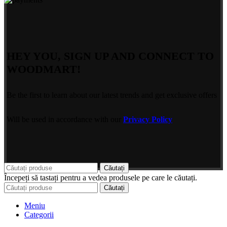
HEY YOU, SIGN UP AND CONNECT TO
WOODMART!
Be the first to learn about our latest trends and get exclusive offers
Will be used in accordance with our
Privacy Policy
Căutați
Începeți să tastați pentru a vedea produsele pe care le căutați.
Căutați
Meniu
Categorii