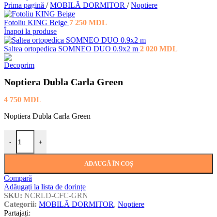
Prima pagină
/
MOBILĂ DORMITOR
/
Noptiere
Fotoliu KING Beige
7 250
MDL
Înapoi la produse
Saltea ortopedica SOMNEO DUO 0.9x2 m
2 020
MDL
Noptiera Dubla Carla Green
4 750
MDL
Noptiera Dubla Carla Green
Cantitate Noptiera Dubla Carla Green
-
+
ADAUGĂ ÎN COȘ
Compară
Adăugați la lista de dorințe
SKU:
NCRLD-CFC-GRN
Categorii:
MOBILĂ DORMITOR
,
Noptiere
Partajați: