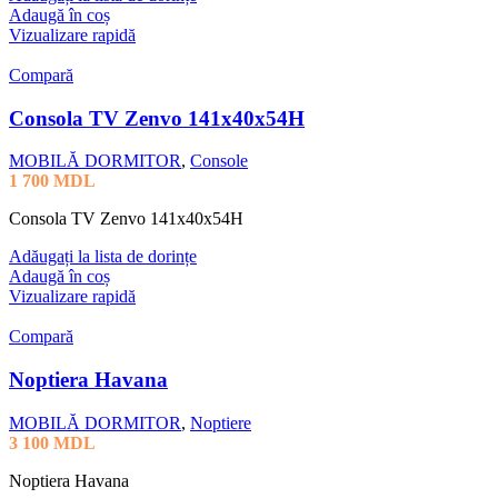
Adaugă în coș
Vizualizare rapidă
Compară
Consola TV Zenvo 141x40x54H
MOBILĂ DORMITOR
,
Console
1 700
MDL
Consola TV Zenvo 141x40x54H
Adăugați la lista de dorințe
Adaugă în coș
Vizualizare rapidă
Compară
Noptiera Havana
MOBILĂ DORMITOR
,
Noptiere
3 100
MDL
Noptiera Havana