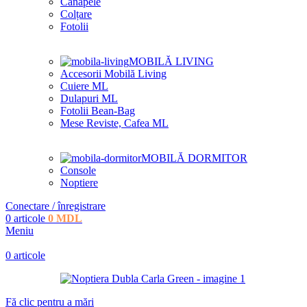
Canapele
Colțare
Fotolii
MOBILĂ LIVING
Accesorii Mobilă Living
Cuiere ML
Dulapuri ML
Fotolii Bean-Bag
Mese Reviste, Cafea ML
MOBILĂ DORMITOR
Console
Noptiere
Conectare / înregistrare
0
articole
0
MDL
Meniu
0
articole
Fă clic pentru a mări