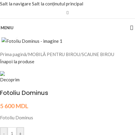
Salt la navigare
Salt la conținutul principal
MENIU
Fă clic pentru a mări
Prima pagină
/
MOBILĂ PENTRU BIROU
/
SCAUNE BIROU
Înapoi la produse
Fotoliu Dominus
5 600
MDL
Fotoliu Dominus
-
+