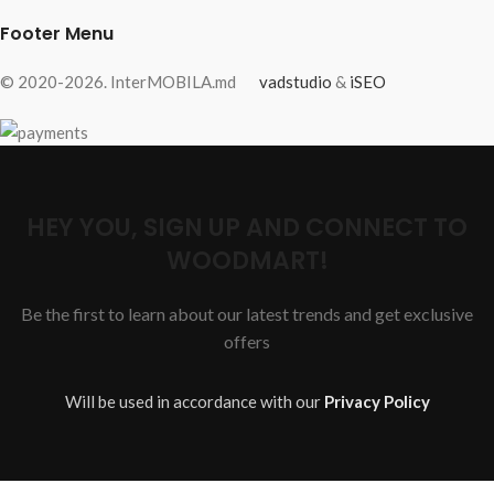
Footer Menu
© 2020-2026. InterMOBILA.md
vadstudio
&
iSEO
HEY YOU, SIGN UP AND CONNECT TO
WOODMART!
Be the first to learn about our latest trends and get exclusive
offers
Will be used in accordance with our
Privacy Policy