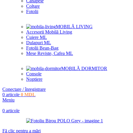
Canapele
Colțare
Fotolii
MOBILĂ LIVING
Accesorii Mobilă Living
Cuiere ML
Dulapuri ML
Fotolii Bean-Bag
Mese Reviste, Cafea ML
MOBILĂ DORMITOR
Console
Noptiere
Conectare / înregistrare
0
articole
0
MDL
Meniu
0
articole
Fă clic pentru a mări