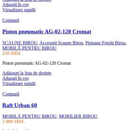
Adaugă în coș
Vizualizare rapidă
Compară
Piston pneumatic AG-02-120 Cromat
SCAUNE BIROU
,
Accesorii Scaune Birou
,
Pistoane Fotolii Birou
,
MOBILĂ PENTRU BIROU
210
MDL
Piston pneumatic AG-02-120 Cromat
Adăugați la lista de dorințe
Adaugă în coș
Vizualizare rapidă
Compară
Raft Urban 60
MOBILĂ PENTRU BIROU
,
MOBILIER BIROU
2 880
MDL