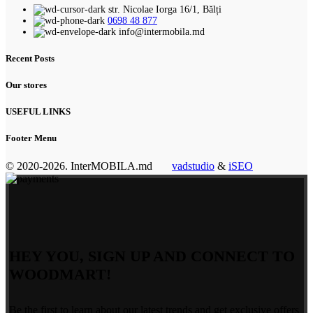
str. Nicolae Iorga 16/1, Bălți
0698 48 877
info@intermobila.md
Recent Posts
Our stores
USEFUL LINKS
Footer Menu
© 2020-2026. InterMOBILA.md
vadstudio
&
iSEO
HEY YOU, SIGN UP AND CONNECT TO
WOODMART!
Be the first to learn about our latest trends and get exclusive offers