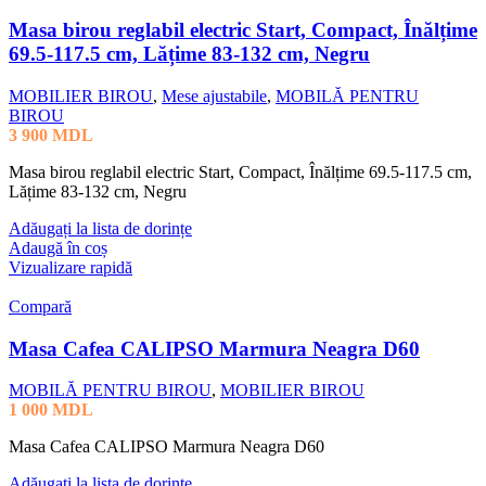
Masa birou reglabil electric Start, Compact, Înălțime
69.5-117.5 cm, Lățime 83-132 cm, Negru
MOBILIER BIROU
,
Mese ajustabile
,
MOBILĂ PENTRU
BIROU
3 900
MDL
Masa birou reglabil electric Start, Compact, Înălțime 69.5-117.5 cm,
Lățime 83-132 cm, Negru
Adăugați la lista de dorințe
Adaugă în coș
Vizualizare rapidă
Compară
Masa Cafea CALIPSO Marmura Neagra D60
MOBILĂ PENTRU BIROU
,
MOBILIER BIROU
1 000
MDL
Masa Cafea CALIPSO Marmura Neagra D60
Adăugați la lista de dorințe