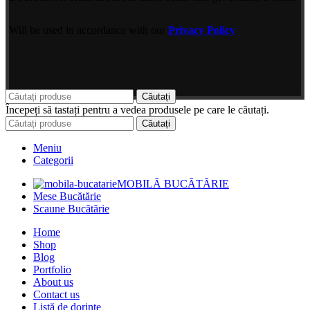
Will be used in accordance with our
Privacy Policy
Căutați
Începeți să tastați pentru a vedea produsele pe care le căutați.
Căutați
Meniu
Categorii
MOBILĂ BUCĂTĂRIE
Mese Bucătărie
Scaune Bucătărie
Home
Shop
Blog
Portfolio
About us
Contact us
Listă de dorințe