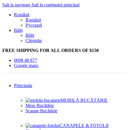
Salt la navigare
Salt la conținutul principal
Română
Română
Русский
Bălți
Bălți
Chișinău
FREE SHIPPING FOR ALL ORDERS OF $150
0698 48 877
Google maps
Principala
MOBILĂ BUCĂTĂRIE
Mese Bucătărie
Scaune Bucătărie
CANAPELE & FOTOLII