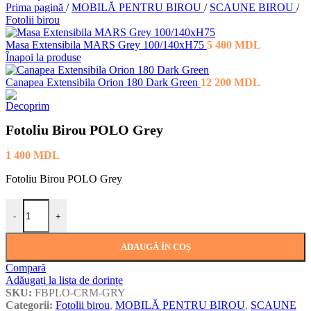
Prima pagină
/
MOBILĂ PENTRU BIROU
/
SCAUNE BIROU
/
Fotolii birou
Masa Extensibila MARS Grey 100/140xH75
5 400
MDL
Înapoi la produse
Canapea Extensibila Orion 180 Dark Green
12 200
MDL
Fotoliu Birou POLO Grey
1 400
MDL
Fotoliu Birou POLO Grey
Cantitate Fotoliu Birou POLO Grey
-
+
ADAUGĂ ÎN COȘ
Compară
Adăugați la lista de dorințe
SKU:
FBPLO-CRM-GRY
Categorii:
Fotolii birou
,
MOBILĂ PENTRU BIROU
,
SCAUNE