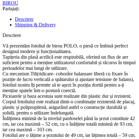
BIROU
Partajați:
Descriere
Shipping & Delivery
Descriere
Vă prezentăm fotoliul de birou POLO, o piesă ce îmbină perfect
designul modern și funcționalitatea.
Tapițeria din plasă acrilică este respirabilă, oferind un flux de aer
suficient pentru a menține utilizatorul confortabil și răcoros în timpul
perioadelor mai lungi de utilizare.
Cu mecanism Tilt(ridicare- coborâre balansare liberă cu fixare în
poziție de lucru verticală a spătarului și ajustare tensiune de balans),
fotoliul nostru îți permite să te așezi în poziția dorită pentru a-ți
menține spatele într-o postură corectă.
Picioarele și baza acestuia sunt realizate din plastic dur și rezistent.
Corpul fotoliului este realizat dintr-o combinație rezistentă de placaj,
plastic și polipropilenă, asigurând astfel o construcție durabilă și
solidă, pentru o utilizare îndelungată.
Înălțimea minimă de la nivelul pardoselei până la șezut constituie 42
cm, iar cea maximă – 52 cm, cu o înălțime totală minimă de 93 cm,
iar cea maximă – 103 cm.
Fotoliul are o lățime a șezutului de 49 cm, iar lățimea totală – 59 cm.