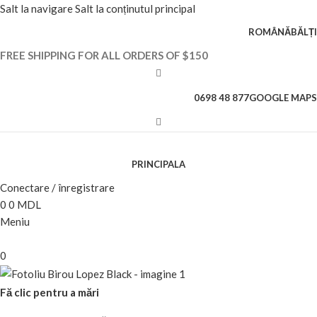
Salt la navigare
Salt la conținutul principal
ROMÂNĂ
BĂLȚI
FREE SHIPPING FOR ALL ORDERS OF $150
0698 48 877
GOOGLE MAPS
PRINCIPALA
Conectare / înregistrare
0
0
MDL
Meniu
0
Fă clic pentru a mări