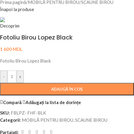
Prima pagină
/
MOBILĂ PENTRU BIROU
/
SCAUNE BIROU
Înapoi la produse
Fotoliu Birou Lopez Black
1 600
MDL
Fotoliu Birou Lopez Black
-
+
ADAUGĂ ÎN COȘ
Compară
Adăugați la lista de dorințe
SKU:
FBLPZ- FHF-BLK
Categorii:
MOBILĂ PENTRU BIROU
,
SCAUNE BIROU
Partajați: