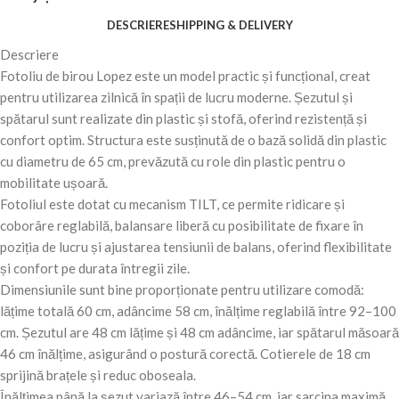
DESCRIERE
SHIPPING & DELIVERY
Descriere
Fotoliu de birou Lopez este un model practic și funcțional, creat
pentru utilizarea zilnică în spații de lucru moderne. Șezutul și
spătarul sunt realizate din plastic și stofă, oferind rezistență și
confort optim. Structura este susținută de o bază solidă din plastic
cu diametru de 65 cm, prevăzută cu role din plastic pentru o
mobilitate ușoară.
Fotoliul este dotat cu mecanism TILT, ce permite ridicare și
coborâre reglabilă, balansare liberă cu posibilitate de fixare în
poziția de lucru și ajustarea tensiunii de balans, oferind flexibilitate
și confort pe durata întregii zile.
Dimensiunile sunt bine proporționate pentru utilizare comodă:
lățime totală 60 cm, adâncime 58 cm, înălțime reglabilă între 92–100
cm. Șezutul are 48 cm lățime și 48 cm adâncime, iar spătarul măsoară
46 cm înălțime, asigurând o postură corectă. Cotierele de 18 cm
sprijină brațele și reduc oboseala.
Înălțimea până la șezut variază între 46–54 cm, iar sarcina maximă