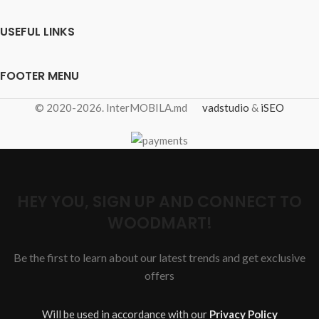
USEFUL LINKS
FOOTER MENU
© 2020-2026. InterMOBILA.md
vadstudio
&
iSEO
HEY YOU, SIGN UP AND CONNECT TO
WOODMART!
Be the first to learn about our latest trends and get exclusive
offers
Will be used in accordance with our
Privacy Policy