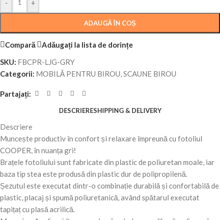
-
+
ADAUGĂ ÎN COȘ
Compară
Adăugați la lista de dorințe
SKU:
FBCPR-LJG-GRY
Categorii:
MOBILĂ PENTRU BIROU
,
SCAUNE BIROU
Partajați:
DESCRIERE
SHIPPING & DELIVERY
Descriere
Muncește productiv în confort și relaxare împreună cu fotoliul
COOPER, în nuanța gri!
Brațele fotoliului sunt fabricate din plastic de poliuretan moale, iar
baza tip stea este produsă din plastic dur de polipropilenă.
Șezutul este executat dintr-o combinație durabilă și confortabilă de
plastic, placaj și spumă poliuretanică, având spătarul executat
tapițaț cu plasă acrilică.