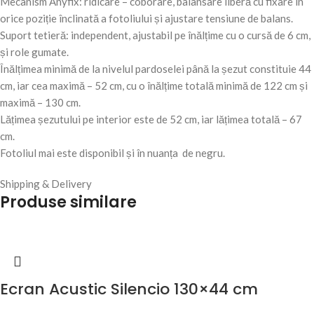
Mecanism Anyfix: ridicare – coborâre, balansare liberă cu fixare în
orice poziție înclinată a fotoliului și ajustare tensiune de balans.
Suport tetieră: independent, ajustabil pe înălțime cu o cursă de 6 cm,
și role gumate.
Înălțimea minimă de la nivelul pardoselei până la șezut constituie 44
cm, iar cea maximă – 52 cm, cu o înălțime totală minimă de 122 cm și
maximă – 130 cm.
Lățimea șezutului pe interior este de 52 cm, iar lățimea totală – 67
cm.
Fotoliul mai este disponibil și în nuanța de negru.
Shipping & Delivery
Produse similare
Ecran Acustic Silencio 130×44 cm