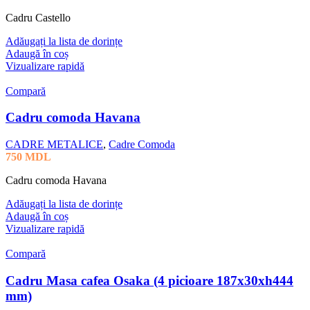
Cadru Castello
Adăugați la lista de dorințe
Adaugă în coș
Vizualizare rapidă
Compară
Cadru comoda Havana
CADRE METALICE
,
Cadre Comoda
750
MDL
Cadru comoda Havana
Adăugați la lista de dorințe
Adaugă în coș
Vizualizare rapidă
Compară
Cadru Masa cafea Osaka (4 picioare 187x30xh444
mm)