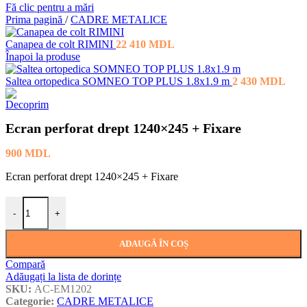
Fă clic pentru a mări
Prima pagină
/
CADRE METALICE
Canapea de colt RIMINI
22 410
MDL
Înapoi la produse
Saltea ortopedica SOMNEO TOP PLUS 1.8x1.9 m
2 430
MDL
Ecran perforat drept 1240×245 + Fixare
900
MDL
Ecran perforat drept 1240×245 + Fixare
Cantitate Ecran perforat drept 1240×245 + Fixare
-
+
ADAUGĂ ÎN COȘ
Compară
Adăugați la lista de dorințe
SKU:
AC-EM1202
Categorie:
CADRE METALICE