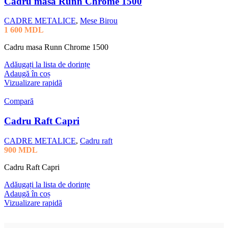
Cadru masa Runn Chrome 1500
CADRE METALICE
,
Mese Birou
1 600
MDL
Cadru masa Runn Chrome 1500
Adăugați la lista de dorințe
Adaugă în coș
Vizualizare rapidă
Compară
Cadru Raft Capri
CADRE METALICE
,
Cadru raft
900
MDL
Cadru Raft Capri
Adăugați la lista de dorințe
Adaugă în coș
Vizualizare rapidă