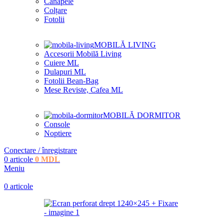
Canapele
Colțare
Fotolii
MOBILĂ LIVING
Accesorii Mobilă Living
Cuiere ML
Dulapuri ML
Fotolii Bean-Bag
Mese Reviste, Cafea ML
MOBILĂ DORMITOR
Console
Noptiere
Conectare / înregistrare
0
articole
0
MDL
Meniu
0
articole