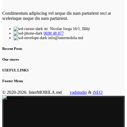
Condimentum adipiscing vel neque dis nam parturient orci at
scelerisque neque dis nam parturient.
str. Nicolae Iorga 16/1, Bălți
0698 48 877
info@intermobila.md
Recent Posts
Our stores
USEFUL LINKS
Footer Menu
© 2020-2026. InterMOBILA.md
vadstudio
&
iSEO