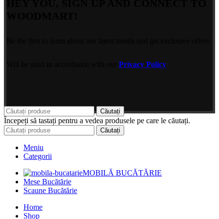
HEY YOU, SIGN UP AND CONNECT TO
WOODMART!
Be the first to learn about our latest trends and get exclusive offers
Will be used in accordance with our
Privacy Policy
Căutați
Începeți să tastați pentru a vedea produsele pe care le căutați.
Căutați
Meniu
Categorii
MOBILĂ BUCĂTĂRIE
Mese Bucătărie
Scaune Bucătărie
Home
Shop