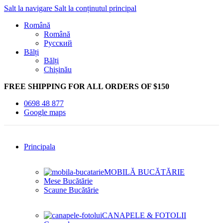
Salt la navigare
Salt la conținutul principal
Română
Română
Русский
Bălți
Bălți
Chișinău
FREE SHIPPING FOR ALL ORDERS OF $150
0698 48 877
Google maps
Principala
MOBILĂ BUCĂTĂRIE
Mese Bucătărie
Scaune Bucătărie
CANAPELE & FOTOLII