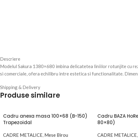
Descriere
Modelul Sakura 1380×680 imbina delicatetea liniilor rotunjite cu rez
si comerciale, ofera echilibru intre estetica si functionalitate. D
Shipping & Delivery
Produse similare
Cadru anexa masa 100×68 (B-150)
Cadru BAZA HoR
Trapezoidal
80×80)
CADRE METALICE
,
Mese Birou
CADRE METALICE
,