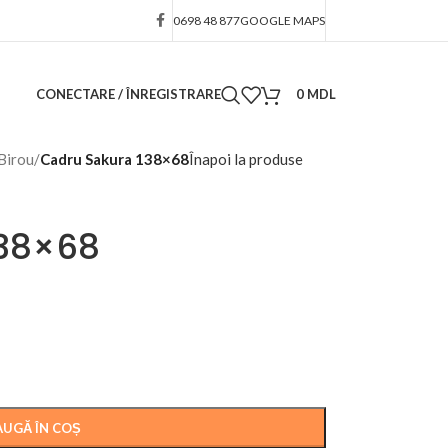
0698 48 877
GOOGLE MAPS
CONECTARE / ÎNREGISTRARE
0
MDL
Birou
/
Cadru Sakura 138×68
Înapoi la produse
138×68
UGĂ ÎN COȘ