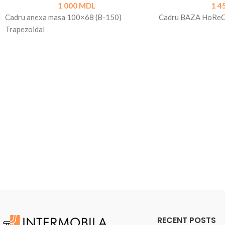
1 000
MDL
1 4
Cadru anexa masa 100×68 (B-150)
Cadru BAZA HoReCa
Trapezoidal
RECENT POSTS