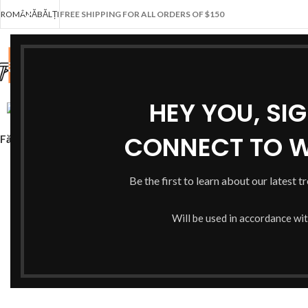
ROMÂNĂ
BĂLȚI
FREE SHIPPING FOR ALL ORDERS OF $150
HEY YOU, SI
CONNECT TO 
Fă clic pentru a mări
Be the first to learn about our latest t
Will be used in accordance wi