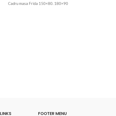
Cadru masa Frida 150×80. 180×90
Cadru masa M
CADRE METALI
Cadru masa Mir
LINKS
FOOTER MENU