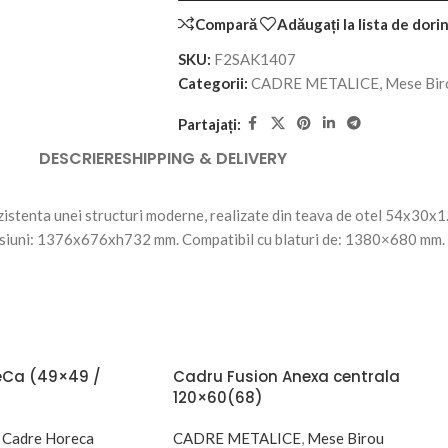
Compară
Adăugați la lista de dori
SKU:
F2SAK1407
Categorii:
CADRE METALICE
,
Mese Bir
Partajați:
DESCRIERE
SHIPPING & DELIVERY
istenta unei structuri moderne, realizate din teava de otel 54x30x1.5
imensiuni: 1376x676xh732 mm. Compatibil cu blaturi de: 1380×680 mm.
eCa (49×49 /
Cadru Fusion Anexa centrala
120×60(68)
Cadre Horeca
CADRE METALICE
,
Mese Birou