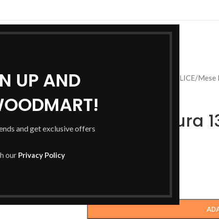
PRINCIPALA
GN UP AND
Prima pagină
/
CADRE METALICE
/
Mese 
WOODMART!
Cadru Sakura 
rends and get exclusive offers
1 450
MDL
th our
Privacy Policy
Cadru Sakura 138×68
-
+
ADA