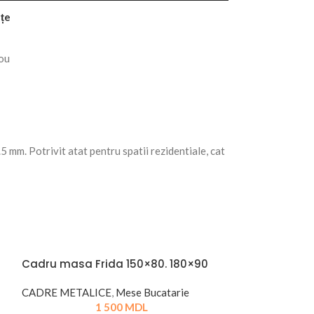
nțe
ou
 mm. Potrivit atat pentru spatii rezidentiale, cat
Cadru masa Frida 150×80. 180×90
CADRE METALICE
,
Mese Bucatarie
1 500
MDL