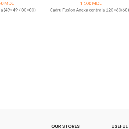
50
MDL
1 100
MDL
 (49×49 / 80×80)
Cadru Fusion Anexa centrala 120×60(68)
OUR STORES
USEFUL 