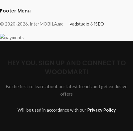
Footer Menu
© 2020-2026. InterMOBILA.md
vadstudio
&
iSEO
HEY YOU, SIGN UP AND CONNECT TO
WOODMART!
Be the first to learn about our latest trends and get exclusive
offers
Will be used in accordance with our
Privacy Policy