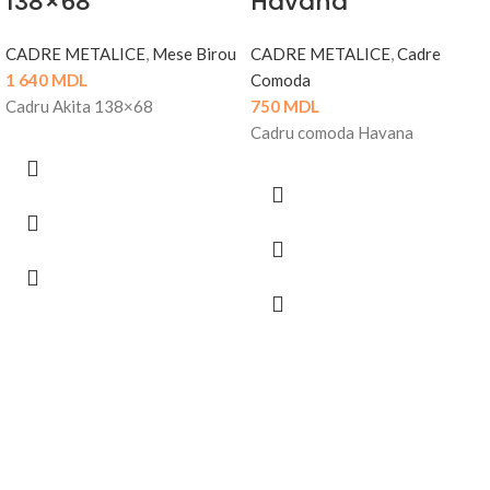
138×68
Havana
CADRE METALICE
,
Mese Birou
CADRE METALICE
,
Cadre
1 640
MDL
Comoda
Cadru Akita 138×68
750
MDL
Cadru comoda Havana