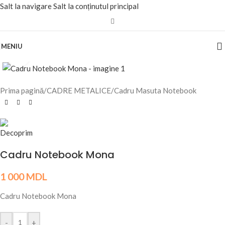
Salt la navigare
Salt la conținutul principal
MENIU
Fă clic pentru a mări
Prima pagină
/
CADRE METALICE
/
Cadru Masuta Notebook
Cadru Notebook Mona
1 000
MDL
Cadru Notebook Mona
-
+