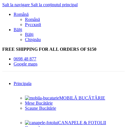
Salt la navigare
Salt la conținutul principal
Română
Română
Русский
Bălți
Bălți
Chișinău
FREE SHIPPING FOR ALL ORDERS OF $150
0698 48 877
Google maps
Principala
MOBILĂ BUCĂTĂRIE
Mese Bucătărie
Scaune Bucătărie
CANAPELE & FOTOLII