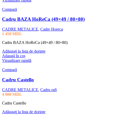
Vizualizare rapidă
Compară
Cadru BAZA HoReCa (49×49 / 80×80)
CADRE METALICE
,
Cadre Horeca
1 450
MDL
Cadru BAZA HoReCa (49×49 / 80×80)
Adăugați la lista de dorințe
Adaugă în coș
Vizualizare rapidă
Compară
Cadru Castello
CADRE METALICE
,
Cadru raft
4 800
MDL
Cadru Castello
Adăugați la lista de dorințe