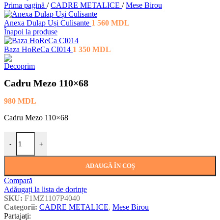
Prima pagină
/
CADRE METALICE
/
Mese Birou
Anexa Dulap Uși Culisante
1 560
MDL
Înapoi la produse
Baza HoReCa CI014
1 350
MDL
Cadru Mezo 110×68
980
MDL
Cadru Mezo 110×68
Cantitate Cadru Mezo 110×68
-
+
ADAUGĂ ÎN COȘ
Compară
Adăugați la lista de dorințe
SKU:
F1MZ1107P4040
Categorii:
CADRE METALICE
,
Mese Birou
Partajați: