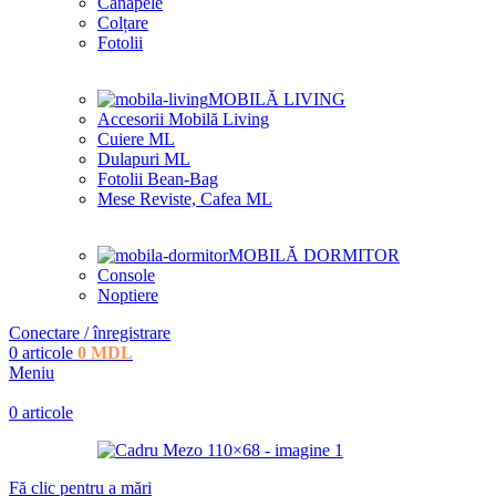
Canapele
Colțare
Fotolii
MOBILĂ LIVING
Accesorii Mobilă Living
Cuiere ML
Dulapuri ML
Fotolii Bean-Bag
Mese Reviste, Cafea ML
MOBILĂ DORMITOR
Console
Noptiere
Conectare / înregistrare
0
articole
0
MDL
Meniu
0
articole
Fă clic pentru a mări