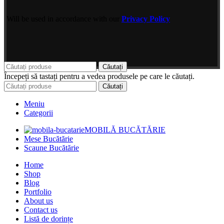
Will be used in accordance with our
Privacy Policy
Căutați
Începeți să tastați pentru a vedea produsele pe care le căutați.
Căutați
Meniu
Categorii
MOBILĂ BUCĂTĂRIE
Mese Bucătărie
Scaune Bucătărie
Home
Shop
Blog
Portfolio
About us
Contact us
Listă de dorințe