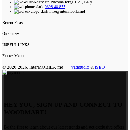
str. Nicolae Iorga 16/1, Bălți
0698 48 877
info@intermobila.md
Recent Posts
Our stores
USEFUL LINKS
Footer Menu
© 2020-2026. InterMOBILA.md
vadstudio
&
iSEO
HEY YOU, SIGN UP AND CONNECT TO
WOODMART!
Be the first to learn about our latest trends and get exclusive offers