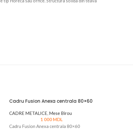
e tip Horeca sau office. Structura solida din teava
Cadru Fusion Anexa centrala 80×60
CADRE METALICE
,
Mese Birou
1 000
MDL
Cadru Fusion Anexa centrala 80×60