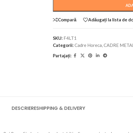
ADA
Compară
Adăugați la lista de d
SKU:
F4LT1
Categorii:
Cadre Horeca
,
CADRE META
Partajați:
DESCRIERE
SHIPPING & DELIVERY