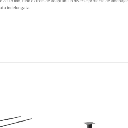
e 3 si 8 mm, fiind extrem de adaptabil in diverse proiecte de amenajar
iata indelungata.