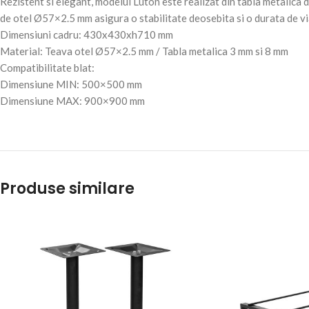
Rezistent si elegant, modelul Luton este realizat din tabla metalica d
de otel Ø57×2.5 mm asigura o stabilitate deosebita si o durata de v
Dimensiuni cadru: 430x430xh710 mm
Material: Teava otel Ø57×2.5 mm / Tabla metalica 3 mm si 8 mm
Compatibilitate blat:
Dimensiune MIN: 500×500 mm
Dimensiune MAX: 900×900 mm
Produse similare