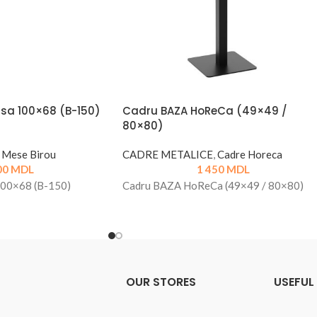
sa 100×68 (B-150)
Cadru BAZA HoReCa (49×49 /
80×80)
Mese Birou
CADRE METALICE
,
Cadre Horeca
00
MDL
1 450
MDL
100×68 (B-150)
Cadru BAZA HoReCa (49×49 / 80×80)
OUR STORES
USEFUL 