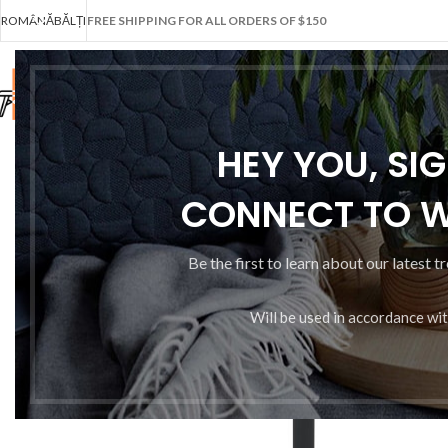
ROMÂNĂ
BĂLȚI
FREE SHIPPING FOR ALL ORDERS OF $150
HEY YOU, SI
CONNECT TO 
Be the first to learn about our latest t
Will be used in accordance wi