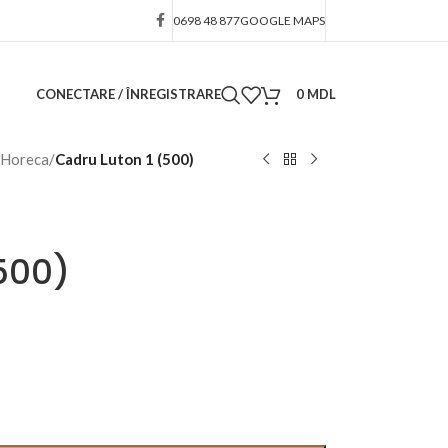
0698 48 877
GOOGLE MAPS
CONECTARE / ÎNREGISTRARE
0
MDL
 Horeca
/
Cadru Luton 1 (500)
500)