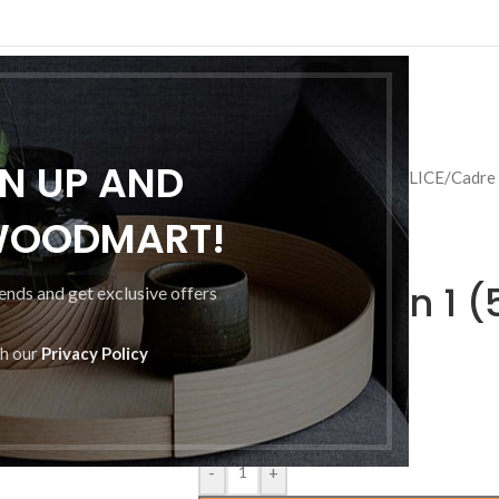
PRINCIPALA
GN UP AND
Prima pagină
/
CADRE METALICE
/
Cadre
WOODMART!
Cadru Luton 1 (
rends and get exclusive offers
th our
Privacy Policy
1 000
MDL
Cadru Luton 1 (500)
-
+