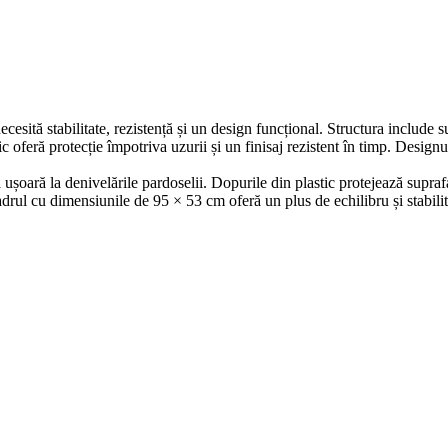
ă stabilitate, rezistență și un design funcțional. Structura include supo
ic oferă protecție împotriva uzurii și un finisaj rezistent în timp. Design
ușoară la denivelările pardoselii. Dopurile din plastic protejează supraf
adrul cu dimensiunile de 95 × 53 cm oferă un plus de echilibru și stabil