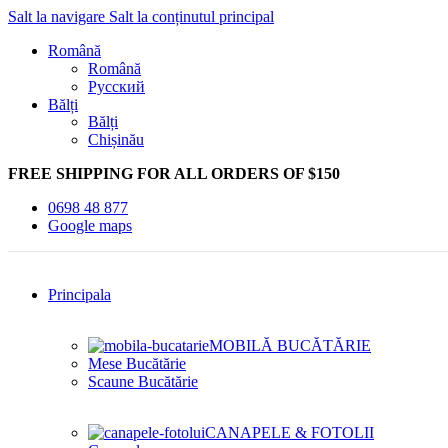
Salt la navigare
Salt la conținutul principal
Română
Română
Русский
Bălți
Bălți
Chișinău
FREE SHIPPING FOR ALL ORDERS OF $150
0698 48 877
Google maps
Principala
MOBILĂ BUCĂTĂRIE
Mese Bucătărie
Scaune Bucătărie
CANAPELE & FOTOLII