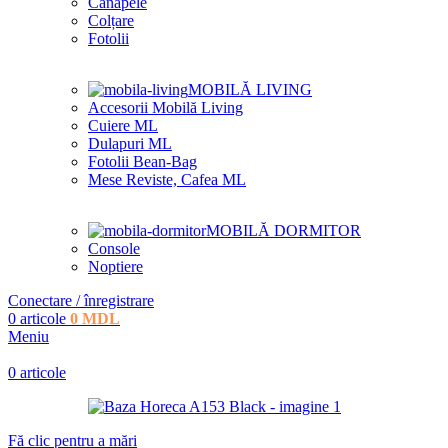
Canapele
Colțare
Fotolii
MOBILĂ LIVING
Accesorii Mobilă Living
Cuiere ML
Dulapuri ML
Fotolii Bean-Bag
Mese Reviste, Cafea ML
MOBILĂ DORMITOR
Console
Noptiere
Conectare / înregistrare
0
articole
0
MDL
Meniu
0
articole
Fă clic pentru a mări