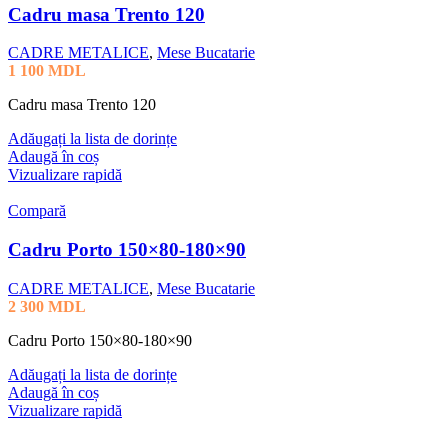
Cadru masa Trento 120
CADRE METALICE
,
Mese Bucatarie
1 100
MDL
Cadru masa Trento 120
Adăugați la lista de dorințe
Adaugă în coș
Vizualizare rapidă
Compară
Cadru Porto 150×80-180×90
CADRE METALICE
,
Mese Bucatarie
2 300
MDL
Cadru Porto 150×80-180×90
Adăugați la lista de dorințe
Adaugă în coș
Vizualizare rapidă