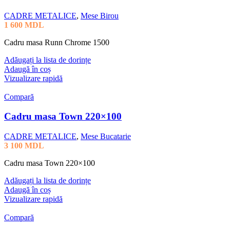
CADRE METALICE
,
Mese Birou
1 600
MDL
Cadru masa Runn Chrome 1500
Adăugați la lista de dorințe
Adaugă în coș
Vizualizare rapidă
Compară
Cadru masa Town 220×100
CADRE METALICE
,
Mese Bucatarie
3 100
MDL
Cadru masa Town 220×100
Adăugați la lista de dorințe
Adaugă în coș
Vizualizare rapidă
Compară