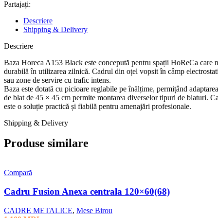
Partajați:
Descriere
Shipping & Delivery
Descriere
Baza Horeca A153 Black este concepută pentru spații HoReCa care necesit
durabilă în utilizarea zilnică. Cadrul din oțel vopsit în câmp electrostat
sau zone de servire cu trafic intens.
Baza este dotată cu picioare reglabile pe înălțime, permițând adaptarea 
de blat de 45 × 45 cm permite montarea diverselor tipuri de blaturi. C
este o soluție practică și fiabilă pentru amenajări profesionale.
Shipping & Delivery
Produse similare
Compară
Cadru Fusion Anexa centrala 120×60(68)
CADRE METALICE
,
Mese Birou