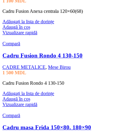
1 100
MDL
Cadru Fusion Anexa centrala 120×60(68)
Adăugați la lista de dorințe
Adaugă în coș
Vizualizare rapidă
Compară
Cadru Fusion Rondo 4 130-150
CADRE METALICE
,
Mese Birou
1 500
MDL
Cadru Fusion Rondo 4 130-150
Adăugați la lista de dorințe
Adaugă în coș
Vizualizare rapidă
Compară
Cadru masa Frida 150×80. 180×90