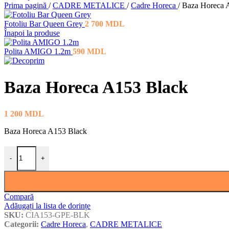
Prima pagină
/
CADRE METALICE
/
Cadre Horeca
/
Baza Horeca 
Fotoliu Bar Queen Grey
2 700
MDL
Înapoi la produse
Polita AMIGO 1.2m
590
MDL
Baza Horeca A153 Black
1 200
MDL
Baza Horeca A153 Black
Cantitate Baza Horeca A153 Black
-
+
Compară
Adăugați la lista de dorințe
SKU:
CIA153-GPE-BLK
Categorii:
Cadre Horeca
,
CADRE METALICE