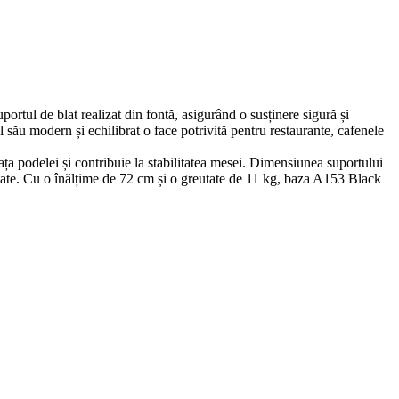
rtul de blat realizat din fontă, asigurând o susținere sigură și
ul său modern și echilibrat o face potrivită pentru restaurante, cafenele
ața podelei și contribuie la stabilitatea mesei. Dimensiunea suportului
itate. Cu o înălțime de 72 cm și o greutate de 11 kg, baza A153 Black