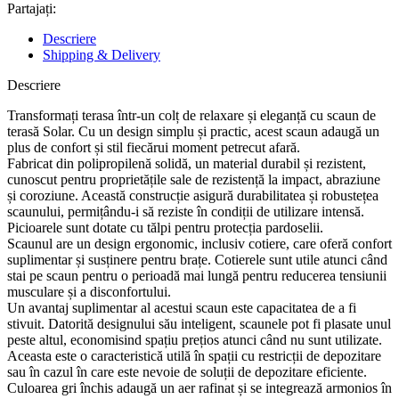
Partajați:
Descriere
Shipping & Delivery
Descriere
Transformați terasa într-un colț de relaxare și eleganță cu scaun de
terasă Solar. Cu un design simplu și practic, acest scaun adaugă un
plus de confort și stil fiecărui moment petrecut afară.
Fabricat din polipropilenă solidă, un material durabil și rezistent,
cunoscut pentru proprietățile sale de rezistență la impact, abraziune
și coroziune. Această construcție asigură durabilitatea și robustețea
scaunului, permițându-i să reziste în condiții de utilizare intensă.
Picioarele sunt dotate cu tălpi pentru protecția pardoselii.
Scaunul are un design ergonomic, inclusiv cotiere, care oferă confort
suplimentar și susținere pentru brațe. Cotierele sunt utile atunci când
stai pe scaun pentru o perioadă mai lungă pentru reducerea tensiunii
musculare și a disconfortului.
Un avantaj suplimentar al acestui scaun este capacitatea de a fi
stivuit. Datorită designului său inteligent, scaunele pot fi plasate unul
peste altul, economisind spațiu prețios atunci când nu sunt utilizate.
Aceasta este o caracteristică utilă în spații cu restricții de depozitare
sau în cazul în care este nevoie de soluții de depozitare eficiente.
Culoarea gri închis adaugă un aer rafinat și se integrează armonios în