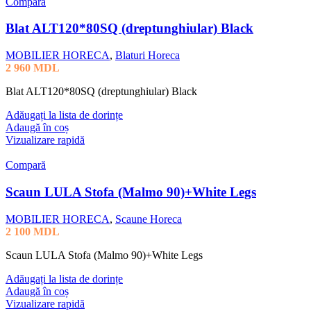
Compară
Blat ALT120*80SQ (dreptunghiular) Black
MOBILIER HORECA
,
Blaturi Horeca
2 960
MDL
Blat ALT120*80SQ (dreptunghiular) Black
Adăugați la lista de dorințe
Adaugă în coș
Vizualizare rapidă
Compară
Scaun LULA Stofa (Malmo 90)+White Legs
MOBILIER HORECA
,
Scaune Horeca
2 100
MDL
Scaun LULA Stofa (Malmo 90)+White Legs
Adăugați la lista de dorințe
Adaugă în coș
Vizualizare rapidă