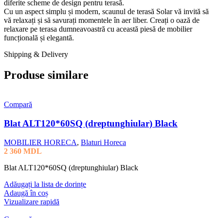
diferite scheme de design pentru terasă.
Cu un aspect simplu și modern, scaunul de terasă Solar vă invită să
vă relaxați și să savurați momentele în aer liber. Creați o oază de
relaxare pe terasa dumneavoastră cu această piesă de mobilier
funcțională și elegantă.
Shipping & Delivery
Produse similare
Compară
Blat ALT120*60SQ (dreptunghiular) Black
MOBILIER HORECA
,
Blaturi Horeca
2 360
MDL
Blat ALT120*60SQ (dreptunghiular) Black
Adăugați la lista de dorințe
Adaugă în coș
Vizualizare rapidă