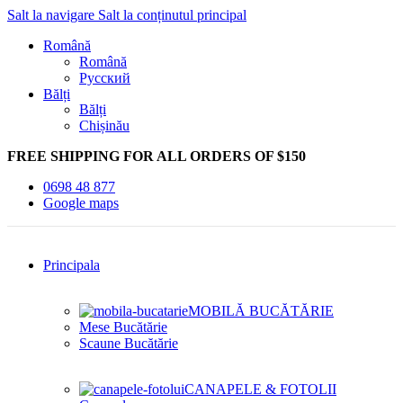
Salt la navigare
Salt la conținutul principal
Română
Română
Русский
Bălți
Bălți
Chișinău
FREE SHIPPING FOR ALL ORDERS OF $150
0698 48 877
Google maps
Principala
MOBILĂ BUCĂTĂRIE
Mese Bucătărie
Scaune Bucătărie
CANAPELE & FOTOLII