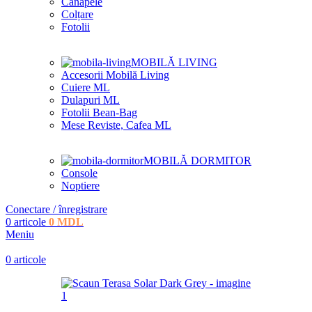
Canapele
Colțare
Fotolii
MOBILĂ LIVING
Accesorii Mobilă Living
Cuiere ML
Dulapuri ML
Fotolii Bean-Bag
Mese Reviste, Cafea ML
MOBILĂ DORMITOR
Console
Noptiere
Conectare / înregistrare
0
articole
0
MDL
Meniu
0
articole