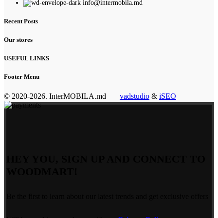
info@intermobila.md
Recent Posts
Our stores
USEFUL LINKS
Footer Menu
© 2020-2026. InterMOBILA.md
vadstudio
&
iSEO
HEY YOU, SIGN UP AND CONNECT TO
WOODMART!
Be the first to learn about our latest trends and get exclusive offers