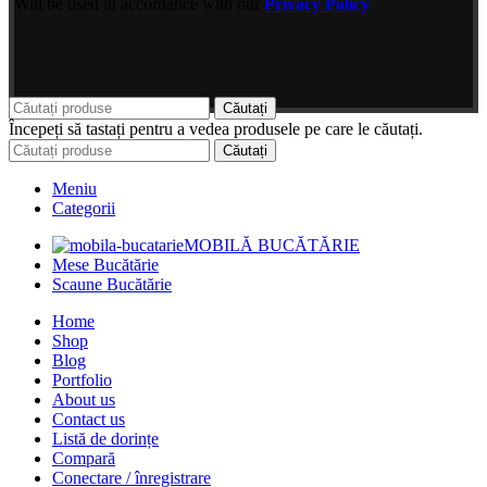
Will be used in accordance with our
Privacy Policy
Căutați
Începeți să tastați pentru a vedea produsele pe care le căutați.
Căutați
Meniu
Categorii
MOBILĂ BUCĂTĂRIE
Mese Bucătărie
Scaune Bucătărie
Home
Shop
Blog
Portfolio
About us
Contact us
Listă de dorințe
Compară
Conectare / înregistrare