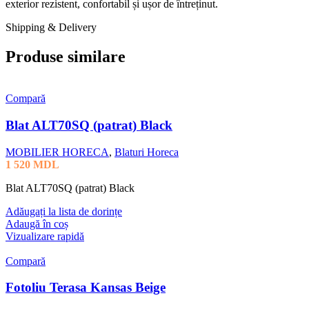
exterior rezistent, confortabil și ușor de întreținut.
Shipping & Delivery
Produse similare
Compară
Blat ALT70SQ (patrat) Black
MOBILIER HORECA
,
Blaturi Horeca
1 520
MDL
Blat ALT70SQ (patrat) Black
Adăugați la lista de dorințe
Adaugă în coș
Vizualizare rapidă
Compară
Fotoliu Terasa Kansas Beige