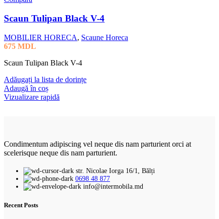
Scaun Tulipan Black V-4
MOBILIER HORECA
,
Scaune Horeca
675
MDL
Scaun Tulipan Black V-4
Adăugați la lista de dorințe
Adaugă în coș
Vizualizare rapidă
Condimentum adipiscing vel neque dis nam parturient orci at
scelerisque neque dis nam parturient.
str. Nicolae Iorga 16/1, Bălți
0698 48 877
info@intermobila.md
Recent Posts