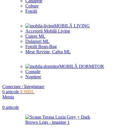
Canapele
Colțare
Fotolii
MOBILĂ LIVING
Accesorii Mobilă Living
Cuiere ML
Dulapuri ML
Fotolii Bean-Bag
Mese Reviste, Cafea ML
MOBILĂ DORMITOR
Console
Noptiere
Conectare / înregistrare
0
articole
0
MDL
Meniu
0
articole