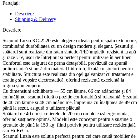
Partajați:
Descriere
Shipping & Delivery
Descriere
Scaunul Luzia RC-2520 este alegerea ideală pentru spații exterioare,
combinând durabilitatea cu un design modern și elegant. Șezutul și
spătarul sunt realizate din ratan sintetic (PE) împletit, rezistent la apă
și raze UV, ușor de întreținut și perfect pentru utilizare în aer liber.
Confortul este asigurat de perna detașabilă, prevăzută cu spumă
poliuretanică și husă din material hidrofob, fixată cu șireturi pentru
stabilitate. Structura este realizată din oțel galvanizat cu tratament e-
coating și vopsire electrostatică, oferind rezistență excelentă la
rugină și intemperii.
Cu dimensiuni echilibrate — 55 cm lățime, 66 cm adâncime și 84
cm înălțime, scaunul oferă o poziție confortabilă și relaxantă. Șezutul
de 46 cm lățime și 48 cm adâncime, împreună cu înălțimea de 49 cm
până la șezut, asigură o utilizare plăcută.
Spătarul de 40 cm și cotierele de 20 cm completează ergonomia,
oferind susținere optimă. Modelul este conceput pentru a susține o
greutate de până la 150 kg, fiind potrivit pentru utilizare rezidențială
sau HoReCa.
Scaunul Luzia este soluția perfectă pentru cei care caută mobilier de