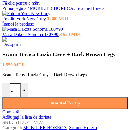
Fă clic pentru a mări
Prima pagină
/
MOBILIER HORECA
/
Scaune Horeca
Fotoliu York New Grey
3 300
MDL
Înapoi la produse
Masa Dakota Sonoma 180×90
3 650
MDL
Scaun Terasa Luzia Grey + Dark Brown Legs
1 550
MDL
Scaun Terasa Luzia Grey + Dark Brown Legs
Cantitate Scaun Terasa Luzia Grey + Dark Brown Legs
-
+
ADAUGĂ ÎN COȘ
Compară
Adăugați la lista de dorințe
SKU:
STLUZ-TVLV
Categorii:
MOBILIER HORECA
,
Scaune Horeca