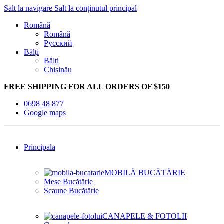
Salt la navigare
Salt la conținutul principal
Română
Română
Русский
Bălți
Bălți
Chișinău
FREE SHIPPING FOR ALL ORDERS OF $150
0698 48 877
Google maps
Principala
MOBILĂ BUCĂTĂRIE
Mese Bucătărie
Scaune Bucătărie
CANAPELE & FOTOLII