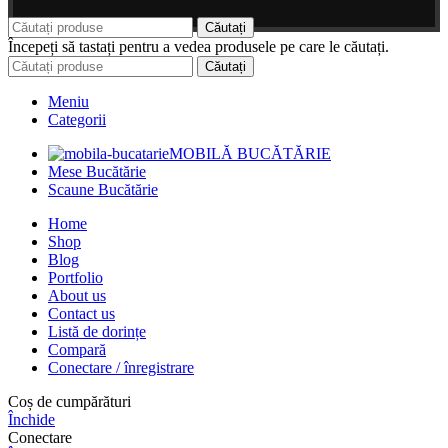
Căutați
Începeți să tastați pentru a vedea produsele pe care le căutați.
Căutați
Meniu
Categorii
MOBILĂ BUCĂTĂRIE
Mese Bucătărie
Scaune Bucătărie
Home
Shop
Blog
Portfolio
About us
Contact us
Listă de dorințe
Compară
Conectare / înregistrare
Coș de cumpărături
Închide
Conectare