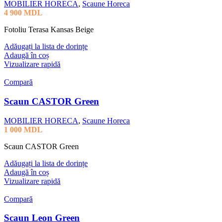
MOBILIER HORECA
,
Scaune Horeca
4 900
MDL
Fotoliu Terasa Kansas Beige
Adăugați la lista de dorințe
Adaugă în coș
Vizualizare rapidă
Compară
Scaun CASTOR Green
MOBILIER HORECA
,
Scaune Horeca
1 000
MDL
Scaun CASTOR Green
Adăugați la lista de dorințe
Adaugă în coș
Vizualizare rapidă
Compară
Scaun Leon Green