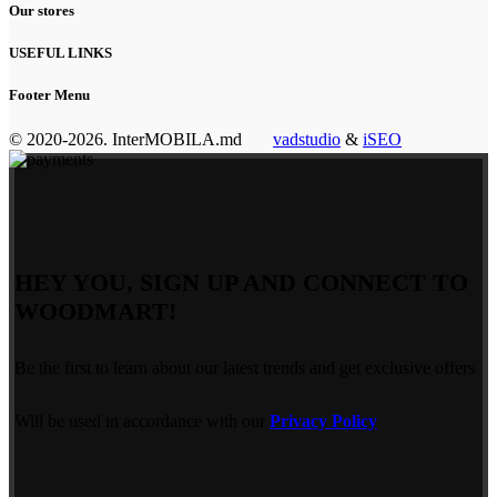
Our stores
USEFUL LINKS
Footer Menu
© 2020-2026. InterMOBILA.md
vadstudio
&
iSEO
HEY YOU, SIGN UP AND CONNECT TO
WOODMART!
Be the first to learn about our latest trends and get exclusive offers
Will be used in accordance with our
Privacy Policy