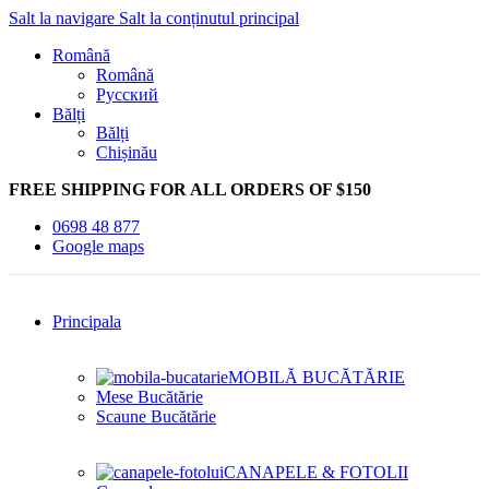
Salt la navigare
Salt la conținutul principal
Română
Română
Русский
Bălți
Bălți
Chișinău
FREE SHIPPING FOR ALL ORDERS OF $150
0698 48 877
Google maps
Principala
MOBILĂ BUCĂTĂRIE
Mese Bucătărie
Scaune Bucătărie
CANAPELE & FOTOLII