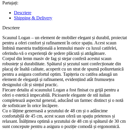
Partajați:
Descriere
Shipping & Delivery
Descriere
Scaunul Logan – un element de mobilier elegant și durabil, proiectat
pentru a oferi confort și rafinament în orice spațiu. Acest scaun
îmbină maestria tradițională a lemnului masiv cu luxul catifelei,
oferindu-vă o experiență de ședere plăcută și atrăgătoare.
Corpul din lemn masiv de fag și stejar conferă acestui scaun
robustețe și durabilitate. Spătarul și șezutul sunt confecționate din
placaj de înaltă calitate, acoperit cu un strat de spumă poliuretanică
pentru a asigura confortul optim. Tapițeria cu catifea adaugă un
element de eleganță și rafinament, evidențiind atât frumusețea
designului cât și simțul practic.
Fiecare detaliu al scaunului Logan a fost finisat cu grijă pentru a
oferi o estetică impecabilă. Picioarele elegante de stil italian
completează aspectul general, aducând un farmec distinct și o notă
de sofisticare în orice încăpere.
Cu o lățime generoasă a șezutului de 48 cm și o adâncime
confortabilă de 45 cm, acest scaun oferă un spațiu prietenos și
relaxant. Înălțimea optimă a șezutului de 48 cm și spătarul de 30 cm
sunt concepute pentru a asigura o poziție comodă și ergonomică.