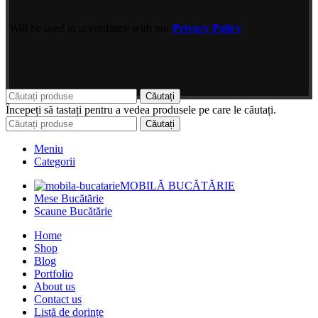
Will be used in accordance with our
Privacy Policy
Căutați
Începeți să tastați pentru a vedea produsele pe care le căutați.
Căutați
Meniu
Categorii
MOBILĂ BUCĂTĂRIE
Mese Bucătărie
Scaune Bucătărie
Home
Shop
Blog
Portfolio
About us
Contact us
Listă de dorințe