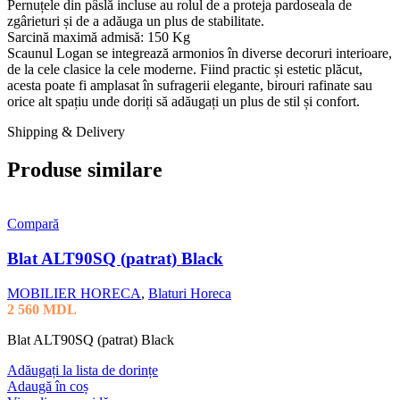
Pernuțele din pâslă incluse au rolul de a proteja pardoseala de
zgârieturi și de a adăuga un plus de stabilitate.
Sarcină maximă admisă: 150 Kg
Scaunul Logan se integrează armonios în diverse decoruri interioare,
de la cele clasice la cele moderne. Fiind practic și estetic plăcut,
acesta poate fi amplasat în sufragerii elegante, birouri rafinate sau
orice alt spațiu unde doriți să adăugați un plus de stil și confort.
Shipping & Delivery
Produse similare
Compară
Blat ALT90SQ (patrat) Black
MOBILIER HORECA
,
Blaturi Horeca
2 560
MDL
Blat ALT90SQ (patrat) Black
Adăugați la lista de dorințe
Adaugă în coș