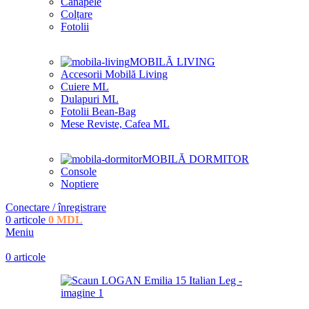
Canapele
Colțare
Fotolii
MOBILĂ LIVING
Accesorii Mobilă Living
Cuiere ML
Dulapuri ML
Fotolii Bean-Bag
Mese Reviste, Cafea ML
MOBILĂ DORMITOR
Console
Noptiere
Conectare / înregistrare
0
articole
0
MDL
Meniu
0
articole