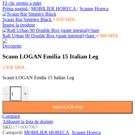
Fă clic pentru a mări
Prima pagină
/
MOBILIER HORECA
/
Scaune Horeca
Scaun Bar Simplex Black
1 050
MDL
Înapoi la produse
Raft Urban 90 Double Box (spate integral)+bare
4 980
MDL
Scaun LOGAN Emilia 15 Italian Leg
2 950
MDL
Scaun LOGAN Emilia 15 Italian Leg
Cantitate Scaun LOGAN Emilia 15 Italian Leg
-
+
ADAUGĂ ÎN COȘ
Compară
Adăugați la lista de dorințe
SKU:
??-0007067
Categorii:
MOBILIER HORECA
,
Scaune Horeca