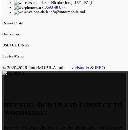
str. Nicolae Iorga 16/1, Bălți
0698 48 877
info@intermobila.md
Recent Posts
Our stores
USEFUL LINKS
Footer Menu
© 2020-2026. InterMOBILA.md
vadstudio
&
iSEO
HEY YOU, SIGN UP AND CONNECT TO
WOODMART!
Be the first to learn about our latest trends and get exclusive offers