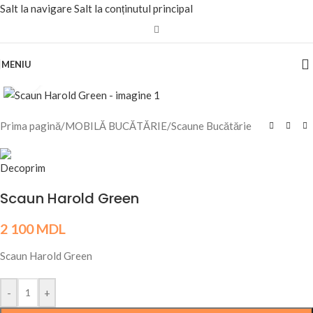
Salt la navigare
Salt la conținutul principal
MENIU
Fă clic pentru a mări
Prima pagină
/
MOBILĂ BUCĂTĂRIE
/
Scaune Bucătărie
Scaun Harold Green
2 100
MDL
Scaun Harold Green
-
+