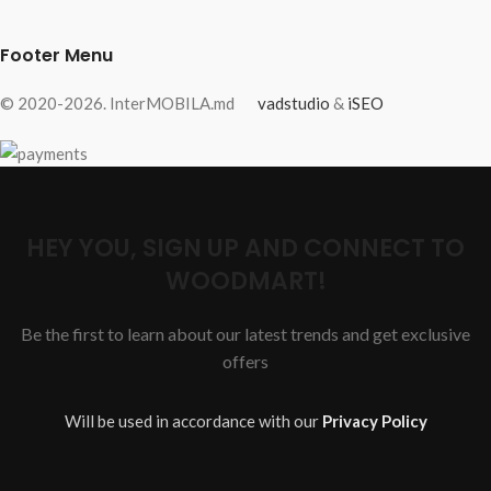
Footer Menu
© 2020-2026. InterMOBILA.md
vadstudio
&
iSEO
HEY YOU, SIGN UP AND CONNECT TO
WOODMART!
Be the first to learn about our latest trends and get exclusive
offers
Will be used in accordance with our
Privacy Policy