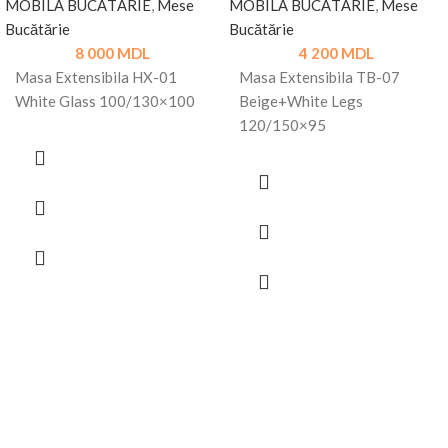
MOBILĂ BUCĂTĂRIE
,
Mese
MOBILĂ BUCĂTĂRIE
,
Mese
Bucătărie
Bucătărie
8 000
MDL
4 200
MDL
Masa Extensibila HX-01
Masa Extensibila TB-07
White Glass 100/130×100
Beige+White Legs
120/150×95