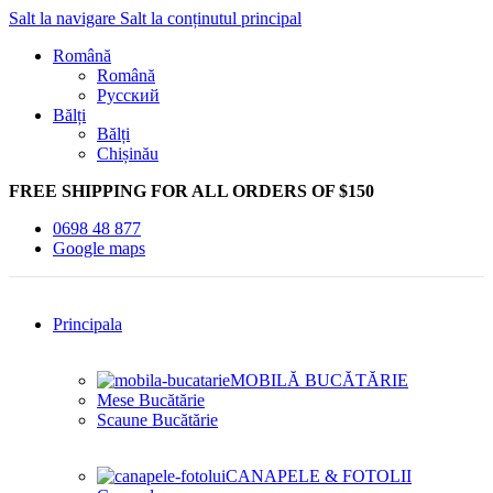
Salt la navigare
Salt la conținutul principal
Română
Română
Русский
Bălți
Bălți
Chișinău
FREE SHIPPING FOR ALL ORDERS OF $150
0698 48 877
Google maps
Principala
MOBILĂ BUCĂTĂRIE
Mese Bucătărie
Scaune Bucătărie
CANAPELE & FOTOLII