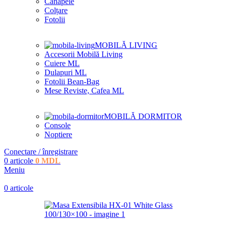
Canapele
Colțare
Fotolii
MOBILĂ LIVING
Accesorii Mobilă Living
Cuiere ML
Dulapuri ML
Fotolii Bean-Bag
Mese Reviste, Cafea ML
MOBILĂ DORMITOR
Console
Noptiere
Conectare / înregistrare
0
articole
0
MDL
Meniu
0
articole