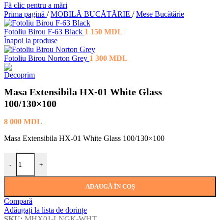
Fă clic pentru a mări
Prima pagină
/
MOBILĂ BUCĂTĂRIE
/
Mese Bucătărie
Fotoliu Birou F-63 Black
1 150
MDL
Înapoi la produse
Fotoliu Birou Norton Grey
1 300
MDL
Masa Extensibila HX-01 White Glass
100/130×100
8 000
MDL
Masa Extensibila HX-01 White Glass 100/130×100
Cantitate Masa Extensibila HX-01 White Glass 100/130×100
-
+
ADAUGĂ ÎN COȘ
Compară
Adăugați la lista de dorințe
SKU:
MHX01-LNGK-WHT