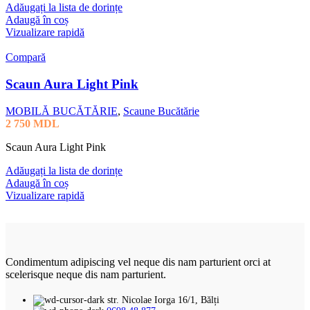
Adăugați la lista de dorințe
Adaugă în coș
Vizualizare rapidă
Compară
Scaun Aura Light Pink
MOBILĂ BUCĂTĂRIE
,
Scaune Bucătărie
2 750
MDL
Scaun Aura Light Pink
Adăugați la lista de dorințe
Adaugă în coș
Vizualizare rapidă
Condimentum adipiscing vel neque dis nam parturient orci at
scelerisque neque dis nam parturient.
str. Nicolae Iorga 16/1, Bălți