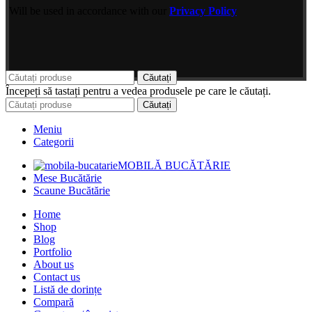
Will be used in accordance with our
Privacy Policy
Căutați
Începeți să tastați pentru a vedea produsele pe care le căutați.
Căutați
Meniu
Categorii
MOBILĂ BUCĂTĂRIE
Mese Bucătărie
Scaune Bucătărie
Home
Shop
Blog
Portfolio
About us
Contact us
Listă de dorințe
Compară