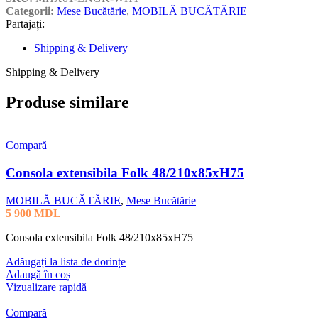
Categorii:
Mese Bucătărie
,
MOBILĂ BUCĂTĂRIE
Partajați:
Shipping & Delivery
Shipping & Delivery
Produse similare
Compară
Consola extensibila Folk 48/210x85xH75
MOBILĂ BUCĂTĂRIE
,
Mese Bucătărie
5 900
MDL
Consola extensibila Folk 48/210x85xH75
Adăugați la lista de dorințe
Adaugă în coș
Vizualizare rapidă
Compară