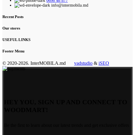
0698 48 877
info@intermobila.md
Recent Posts
Our stores
USEFUL LINKS
Footer Menu
© 2020-2026. InterMOBILA.md
vadstudio
&
iSEO
HEY YOU, SIGN UP AND CONNECT TO
WOODMART!
Be the first to learn about our latest trends and get exclusive offers