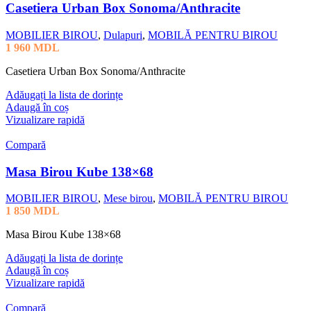
Casetiera Urban Box Sonoma/Anthracite
MOBILIER BIROU
,
Dulapuri
,
MOBILĂ PENTRU BIROU
1 960
MDL
Casetiera Urban Box Sonoma/Anthracite
Adăugați la lista de dorințe
Adaugă în coș
Vizualizare rapidă
Compară
Masa Birou Kube 138×68
MOBILIER BIROU
,
Mese birou
,
MOBILĂ PENTRU BIROU
1 850
MDL
Masa Birou Kube 138×68
Adăugați la lista de dorințe
Adaugă în coș
Vizualizare rapidă
Compară