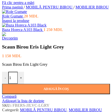
Fă clic pentru a mări
Prima pagină
/
MOBILĂ PENTRU BIROU
/
MOBILIER BIROU
Role Gumate
20
MDL
Înapoi la produse
Baza Horeca A103 Black
1 250
MDL
Scaun Birou Eris Light Grey
1 150
MDL
Scaun Birou Eris Light Grey
Cantitate Scaun Birou Eris Light Grey
-
+
ADAUGĂ ÎN COȘ
Compară
Adăugați la lista de dorințe
SKU:
FBERS-JJLVC-LGRY
Categorii:
MOBILĂ PENTRU BIROU
,
MOBILIER BIROU