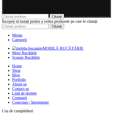
Căutați
Începeți să tastați pentru a vedea produsele pe care le căutați.
Căutați
Meniu
Categorii
MOBILĂ BUCĂTĂRIE
Mese Bucătărie
Scaune Bucătărie
Home
Shop
Blog
Portfolio
About us
Contact us
Listă de dorințe
Compară
Conectare / înregistrare
Coș de cumpărături