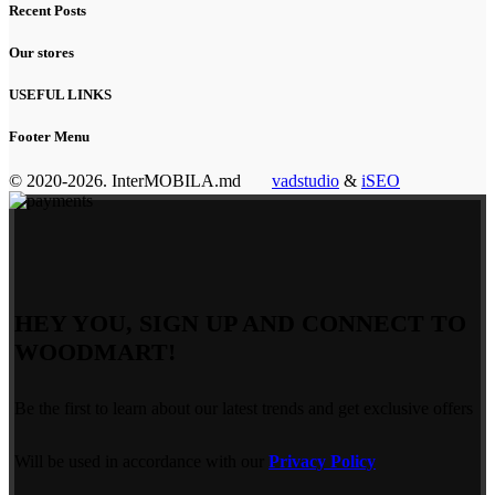
Recent Posts
Our stores
USEFUL LINKS
Footer Menu
© 2020-2026. InterMOBILA.md
vadstudio
&
iSEO
HEY YOU, SIGN UP AND CONNECT TO
WOODMART!
Be the first to learn about our latest trends and get exclusive offers
Will be used in accordance with our
Privacy Policy