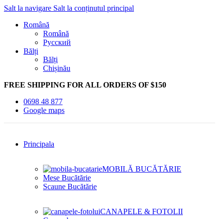
Salt la navigare
Salt la conținutul principal
Română
Română
Русский
Bălți
Bălți
Chișinău
FREE SHIPPING FOR ALL ORDERS OF $150
0698 48 877
Google maps
Principala
MOBILĂ BUCĂTĂRIE
Mese Bucătărie
Scaune Bucătărie
CANAPELE & FOTOLII