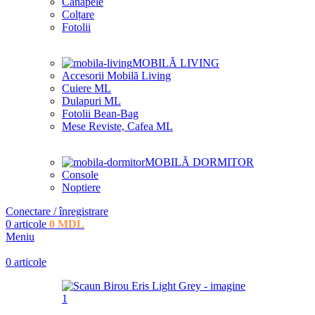
Canapele
Colțare
Fotolii
MOBILĂ LIVING
Accesorii Mobilă Living
Cuiere ML
Dulapuri ML
Fotolii Bean-Bag
Mese Reviste, Cafea ML
MOBILĂ DORMITOR
Console
Noptiere
Conectare / înregistrare
0
articole
0
MDL
Meniu
0
articole