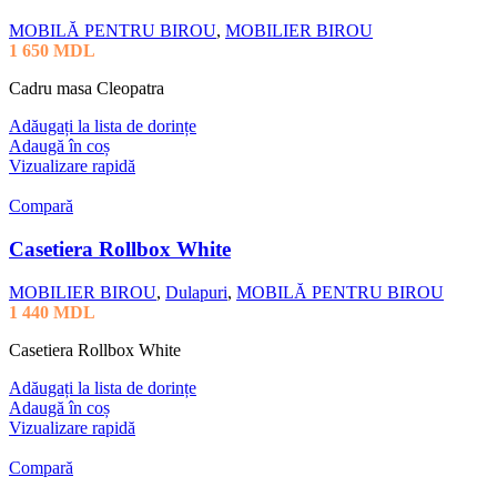
MOBILĂ PENTRU BIROU
,
MOBILIER BIROU
1 650
MDL
Cadru masa Cleopatra
Adăugați la lista de dorințe
Adaugă în coș
Vizualizare rapidă
Compară
Casetiera Rollbox White
MOBILIER BIROU
,
Dulapuri
,
MOBILĂ PENTRU BIROU
1 440
MDL
Casetiera Rollbox White
Adăugați la lista de dorințe
Adaugă în coș
Vizualizare rapidă
Compară