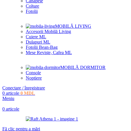
Canapele
Colțare
Fotolii
MOBILĂ LIVING
Accesorii Mobilă Living
Cuiere ML
Dulapuri ML
Fotolii Bean-Bag
Mese Reviste, Cafea ML
MOBILĂ DORMITOR
Console
Noptiere
Conectare / înregistrare
0
articole
0
MDL
Meniu
0
articole
Fă clic pentru a mări