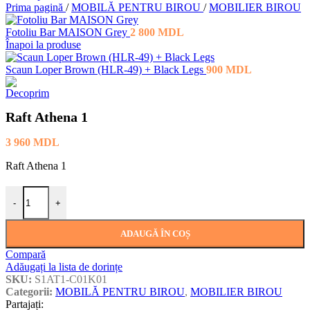
Prima pagină
/
MOBILĂ PENTRU BIROU
/
MOBILIER BIROU
Fotoliu Bar MAISON Grey
2 800
MDL
Înapoi la produse
Scaun Loper Brown (HLR-49) + Black Legs
900
MDL
Raft Athena 1
3 960
MDL
Raft Athena 1
Cantitate Raft Athena 1
-
+
ADAUGĂ ÎN COȘ
Compară
Adăugați la lista de dorințe
SKU:
S1AT1-C01K01
Categorii:
MOBILĂ PENTRU BIROU
,
MOBILIER BIROU
Partajați: