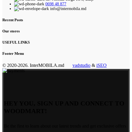
0698 48 877
info@intermobila.md
Recent Posts
Our stores
USEFUL LINKS
Footer Menu
© 2020-2026. InterMOBILA.md
vadstudio
&
iSEO
HEY YOU, SIGN UP AND CONNECT TO
WOODMART!
Be the first to learn about our latest trends and get exclusive offers