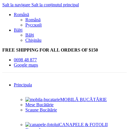
Salt la navigare
Salt la conținutul principal
Română
Română
Русский
Bălți
Bălți
Chișinău
FREE SHIPPING FOR ALL ORDERS OF $150
0698 48 877
Google maps
Principala
MOBILĂ BUCĂTĂRIE
Mese Bucătărie
Scaune Bucătărie
CANAPELE & FOTOLII