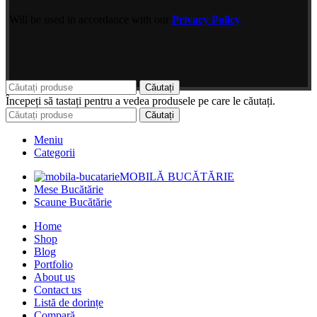
Will be used in accordance with our
Privacy Policy
Căutați
Începeți să tastați pentru a vedea produsele pe care le căutați.
Căutați
Meniu
Categorii
MOBILĂ BUCĂTĂRIE
Mese Bucătărie
Scaune Bucătărie
Home
Shop
Blog
Portfolio
About us
Contact us
Listă de dorințe
Compară