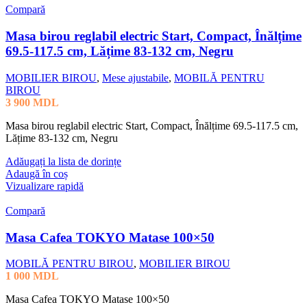
Compară
Masa birou reglabil electric Start, Compact, Înălțime
69.5-117.5 cm, Lățime 83-132 cm, Negru
MOBILIER BIROU
,
Mese ajustabile
,
MOBILĂ PENTRU
BIROU
3 900
MDL
Masa birou reglabil electric Start, Compact, Înălțime 69.5-117.5 cm,
Lățime 83-132 cm, Negru
Adăugați la lista de dorințe
Adaugă în coș
Vizualizare rapidă
Compară
Masa Cafea TOKYO Matase 100×50
MOBILĂ PENTRU BIROU
,
MOBILIER BIROU
1 000
MDL
Masa Cafea TOKYO Matase 100×50