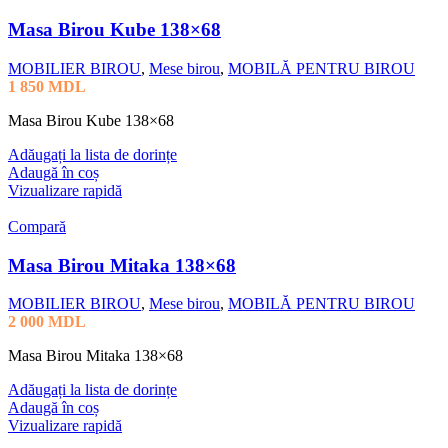
Masa Birou Kube 138×68
MOBILIER BIROU
,
Mese birou
,
MOBILĂ PENTRU BIROU
1 850
MDL
Masa Birou Kube 138×68
Adăugați la lista de dorințe
Adaugă în coș
Vizualizare rapidă
Compară
Masa Birou Mitaka 138×68
MOBILIER BIROU
,
Mese birou
,
MOBILĂ PENTRU BIROU
2 000
MDL
Masa Birou Mitaka 138×68
Adăugați la lista de dorințe
Adaugă în coș
Vizualizare rapidă