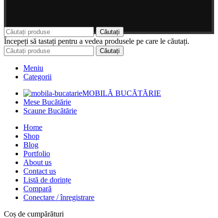
Căutați
Începeți să tastați pentru a vedea produsele pe care le căutați.
Căutați
Meniu
Categorii
MOBILĂ BUCĂTĂRIE
Mese Bucătărie
Scaune Bucătărie
Home
Shop
Blog
Portfolio
About us
Contact us
Listă de dorințe
Compară
Conectare / înregistrare
Coș de cumpărături