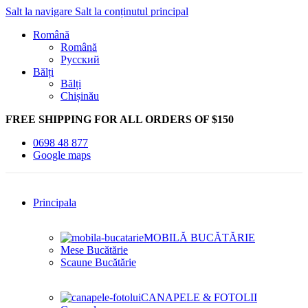
Salt la navigare
Salt la conținutul principal
Română
Română
Русский
Bălți
Bălți
Chișinău
FREE SHIPPING FOR ALL ORDERS OF $150
0698 48 877
Google maps
Principala
MOBILĂ BUCĂTĂRIE
Mese Bucătărie
Scaune Bucătărie
CANAPELE & FOTOLII