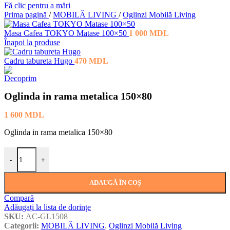
Fă clic pentru a mări
Prima pagină
/
MOBILĂ LIVING
/
Oglinzi Mobilă Living
Masa Cafea TOKYO Matase 100×50
1 000
MDL
Înapoi la produse
Cadru tabureta Hugo
470
MDL
Oglinda in rama metalica 150×80
1 600
MDL
Oglinda in rama metalica 150×80
Cantitate Oglinda in rama metalica 150×80
-
+
ADAUGĂ ÎN COȘ
Compară
Adăugați la lista de dorințe
SKU:
AC-GL1508
Categorii:
MOBILĂ LIVING
,
Oglinzi Mobilă Living