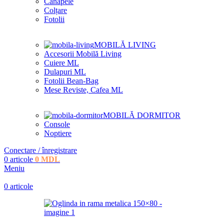
Canapele
Colțare
Fotolii
MOBILĂ LIVING
Accesorii Mobilă Living
Cuiere ML
Dulapuri ML
Fotolii Bean-Bag
Mese Reviste, Cafea ML
MOBILĂ DORMITOR
Console
Noptiere
Conectare / înregistrare
0
articole
0
MDL
Meniu
0
articole