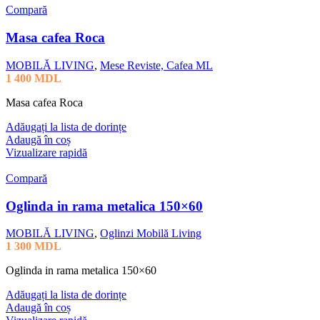
Compară
Masa cafea Roca
MOBILĂ LIVING
,
Mese Reviste, Cafea ML
1 400
MDL
Masa cafea Roca
Adăugați la lista de dorințe
Adaugă în coș
Vizualizare rapidă
Compară
Oglinda in rama metalica 150×60
MOBILĂ LIVING
,
Oglinzi Mobilă Living
1 300
MDL
Oglinda in rama metalica 150×60
Adăugați la lista de dorințe
Adaugă în coș