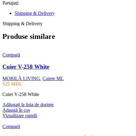
Partajați:
Shipping & Delivery
Shipping & Delivery
Produse similare
Compară
Cuier V-258 White
MOBILĂ LIVING
,
Cuiere ML
525
MDL
Cuier V-258 White
Adăugați la lista de dorințe
Adaugă în coș
Vizualizare rapidă
Compară