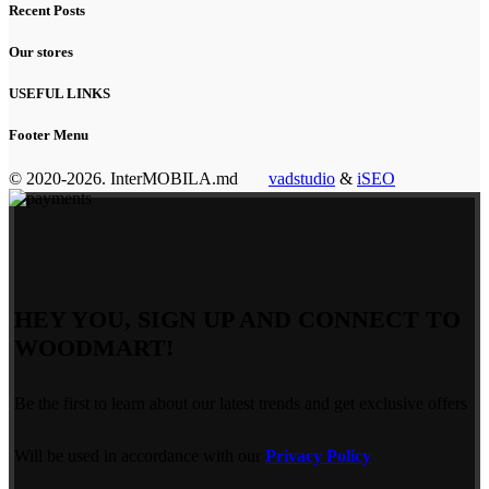
Recent Posts
Our stores
USEFUL LINKS
Footer Menu
© 2020-2026. InterMOBILA.md
vadstudio
&
iSEO
HEY YOU, SIGN UP AND CONNECT TO
WOODMART!
Be the first to learn about our latest trends and get exclusive offers
Will be used in accordance with our
Privacy Policy