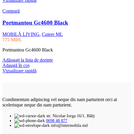
Vizualizare rapidă
Compară
Portmantou Gc4600 Black
MOBILĂ LIVING
,
Cuiere ML
775
MDL
Portmantou Gc4600 Black
Adăugați la lista de dorințe
Adaugă în coș
Vizualizare rapidă
Condimentum adipiscing vel neque dis nam parturient orci at
scelerisque neque dis nam parturient.
str. Nicolae Iorga 16/1, Bălți
0698 48 877
info@intermobila.md