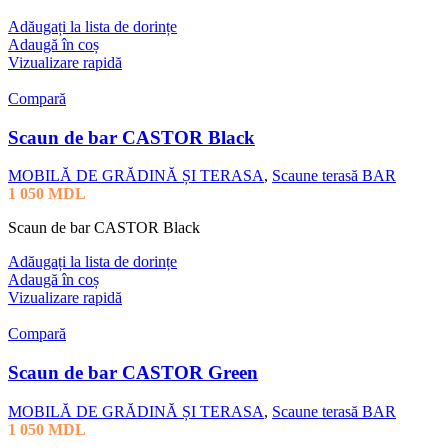
Adăugați la lista de dorințe
Adaugă în coș
Vizualizare rapidă
Compară
Scaun de bar CASTOR Black
MOBILĂ DE GRĂDINĂ ȘI TERASA
,
Scaune terasă BAR
1 050
MDL
Scaun de bar CASTOR Black
Adăugați la lista de dorințe
Adaugă în coș
Vizualizare rapidă
Compară
Scaun de bar CASTOR Green
MOBILĂ DE GRĂDINĂ ȘI TERASA
,
Scaune terasă BAR
1 050
MDL