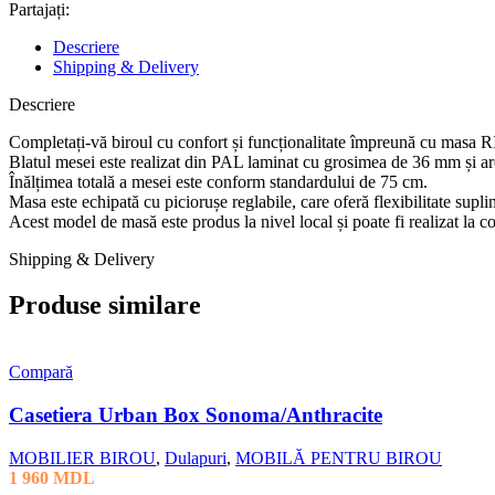
Partajați:
Descriere
Shipping & Delivery
Descriere
Completați-vă biroul cu confort și funcționalitate împreună cu masa R
Blatul mesei este realizat din PAL laminat cu grosimea de 36 mm și a
Înălțimea totală a mesei este conform standardului de 75 cm.
Masa este echipată cu piciorușe reglabile, care oferă flexibilitate supli
Acest model de masă este produs la nivel local și poate fi realizat la c
Shipping & Delivery
Produse similare
Compară
Casetiera Urban Box Sonoma/Anthracite
MOBILIER BIROU
,
Dulapuri
,
MOBILĂ PENTRU BIROU
1 960
MDL