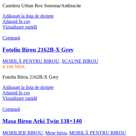
Casetiera Urban Box Sonoma/Anthracite
Adăugați la lista de dorințe
Adaugă în coș
Vizualizare rapidă
Compară
Fotoliu Birou 2162B-X Grey
MOBILĂ PENTRU BIROU
,
SCAUNE BIROU
4 100
MDL
Fotoliu Birou 2162B-X Grey
Adăugați la lista de dorințe
Adaugă în coș
Vizualizare rapidă
Compară
Masa Birou Arki Twin 138×140
MOBILIER BIROU
,
Mese birou
,
MOBILĂ PENTRU BIROU