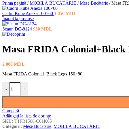
Prima pagină
/
MOBILĂ BUCĂTĂRIE
/
Mese Bucătărie
/
Masa FRI
Cadru Kube Anexa 100×60
1 050
MDL
Înapoi la produse
Scaun DC-8124
950
MDL
Masa FRIDA Colonial+Black 
2 800
MDL
Masa FRIDA Colonial+Black Legs 150×80
Cantitate Masa FRIDA Colonial+Black Legs 150×80
-
+
Compară
Adăugați la lista de dorințe
SKU:
T1FR1508-C01K05
Categorii:
Mese Bucătărie
,
MOBILĂ BUCĂTĂRIE