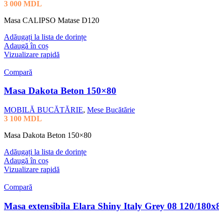
3 000
MDL
Masa CALIPSO Matase D120
Adăugați la lista de dorințe
Adaugă în coș
Vizualizare rapidă
Compară
Masa Dakota Beton 150×80
MOBILĂ BUCĂTĂRIE
,
Mese Bucătărie
3 100
MDL
Masa Dakota Beton 150×80
Adăugați la lista de dorințe
Adaugă în coș
Vizualizare rapidă
Compară
Masa extensibila Elara Shiny Italy Grey 08 120/180