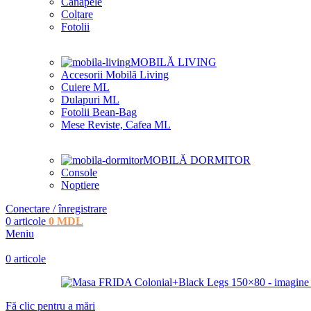
Canapele
Colțare
Fotolii
MOBILĂ LIVING
Accesorii Mobilă Living
Cuiere ML
Dulapuri ML
Fotolii Bean-Bag
Mese Reviste, Cafea ML
MOBILĂ DORMITOR
Console
Noptiere
Conectare / înregistrare
0
articole
0
MDL
Meniu
0
articole
Fă clic pentru a mări