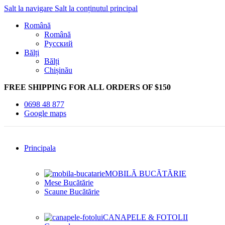
Salt la navigare
Salt la conținutul principal
Română
Română
Русский
Bălți
Bălți
Chișinău
FREE SHIPPING FOR ALL ORDERS OF $150
0698 48 877
Google maps
Principala
MOBILĂ BUCĂTĂRIE
Mese Bucătărie
Scaune Bucătărie
CANAPELE & FOTOLII