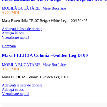
MOBILĂ BUCĂTĂRIE
,
Mese Bucătărie
4 200
MDL
Masa Extensibila TB-07 Beige+White Legs 120/150×95
Adăugați la lista de dorințe
Adaugă în coș
Vizualizare rapidă
Compară
Masa FELICIA Colonial+Golden Leg D100
MOBILĂ BUCĂTĂRIE
,
Mese Bucătărie
3 500
MDL
Masa FELICIA Colonial+Golden Leg D100
Adăugați la lista de dorințe
Adaugă în coș
Vizualizare rapidă