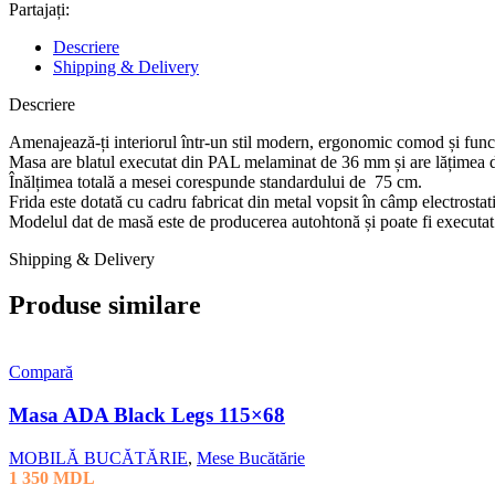
Partajați:
Descriere
Shipping & Delivery
Descriere
Amenajează-ți interiorul într-un stil modern, ergonomic comod și fun
Masa are blatul executat din PAL melaminat de 36 mm și are lățimea 
Înălțimea totală a mesei corespunde standardului de 75 cm.
Frida este dotată cu cadru fabricat din metal vopsit în câmp electrostatic
Modelul dat de masă este de producerea autohtonă și poate fi executat
Shipping & Delivery
Produse similare
Compară
Masa ADA Black Legs 115×68
MOBILĂ BUCĂTĂRIE
,
Mese Bucătărie
1 350
MDL