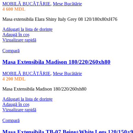
MOBILĂ BUCĂTĂRIE
,
Mese Bucătărie
4 600
MDL
Masa extensibila Elara Shiny Italy Grey 08 120/180x80xH76
Adăugați la lista de dorințe
Adaugă în coș
Vizualizare rapidă
Compară
Masa Extensibila Madison 180/220/260xh80
MOBILĂ BUCĂTĂRIE
,
Mese Bucătărie
4 200
MDL
Masa Extensibila Madison 180/220/260xh80
Adăugați la lista de dorințe
Adaugă în coș
Vizualizare rapidă
Compară
Masa Extensibila TB-07 Beige+White Legs 120/150×