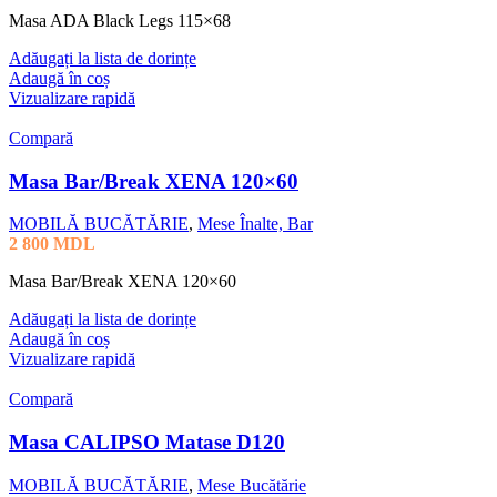
Masa ADA Black Legs 115×68
Adăugați la lista de dorințe
Adaugă în coș
Vizualizare rapidă
Compară
Masa Bar/Break XENA 120×60
MOBILĂ BUCĂTĂRIE
,
Mese Înalte, Bar
2 800
MDL
Masa Bar/Break XENA 120×60
Adăugați la lista de dorințe
Adaugă în coș
Vizualizare rapidă
Compară
Masa CALIPSO Matase D120
MOBILĂ BUCĂTĂRIE
,
Mese Bucătărie