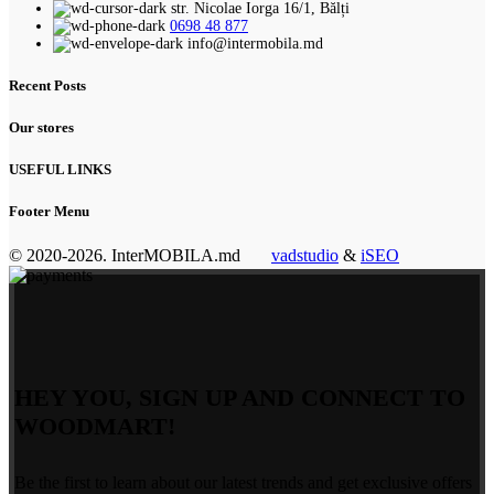
str. Nicolae Iorga 16/1, Bălți
0698 48 877
info@intermobila.md
Recent Posts
Our stores
USEFUL LINKS
Footer Menu
© 2020-2026. InterMOBILA.md
vadstudio
&
iSEO
HEY YOU, SIGN UP AND CONNECT TO
WOODMART!
Be the first to learn about our latest trends and get exclusive offers