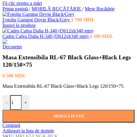
Fă clic pentru a mări
Prima pagină
/
MOBILĂ BUCĂTĂRIE
/
Mese Bucătărie
Fotoliu Gaming Devin Black/Grey
1 700
MDL
Înapoi la produse
Cadru Cafea Dalia H-340 (D612xh340 mm)
4 300
MDL
Masa Extensibila RL-67 Black Glass+Black Legs
120/150×75
6 500
MDL
Masa Extensibila RL-67 Black Glass+Black Legs 120/150×75
Cantitate Masa Extensibila RL-67 Black Glass+Black Legs 120/150
-
+
ADAUGĂ ÎN COȘ
Compară
Adăugați la lista de dorințe
SKU:
MRL67-LNGK-BLK