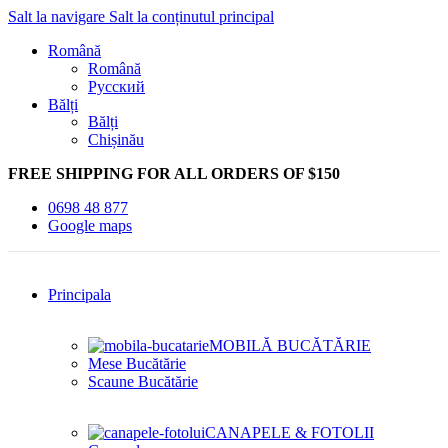
Salt la navigare
Salt la conținutul principal
Română
Română
Русский
Bălți
Bălți
Chișinău
FREE SHIPPING FOR ALL ORDERS OF $150
0698 48 877
Google maps
Principala
MOBILĂ BUCĂTĂRIE
Mese Bucătărie
Scaune Bucătărie
CANAPELE & FOTOLII