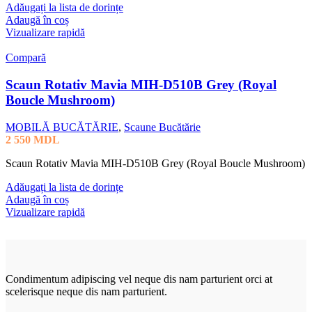
Adăugați la lista de dorințe
Adaugă în coș
Vizualizare rapidă
Compară
Scaun Rotativ Mavia MIH-D510B Grey (Royal
Boucle Mushroom)
MOBILĂ BUCĂTĂRIE
,
Scaune Bucătărie
2 550
MDL
Scaun Rotativ Mavia MIH-D510B Grey (Royal Boucle Mushroom)
Adăugați la lista de dorințe
Adaugă în coș
Vizualizare rapidă
Condimentum adipiscing vel neque dis nam parturient orci at
scelerisque neque dis nam parturient.