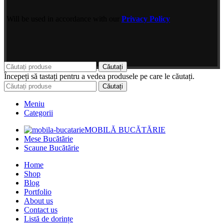
Will be used in accordance with our
Privacy Policy
Căutați
Începeți să tastați pentru a vedea produsele pe care le căutați.
Căutați
Meniu
Categorii
MOBILĂ BUCĂTĂRIE
Mese Bucătărie
Scaune Bucătărie
Home
Shop
Blog
Portfolio
About us
Contact us
Listă de dorințe