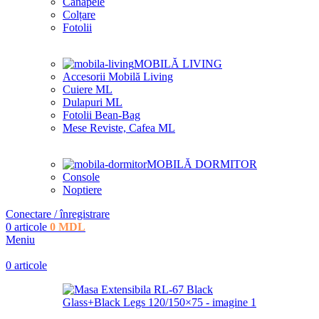
Canapele
Colțare
Fotolii
MOBILĂ LIVING
Accesorii Mobilă Living
Cuiere ML
Dulapuri ML
Fotolii Bean-Bag
Mese Reviste, Cafea ML
MOBILĂ DORMITOR
Console
Noptiere
Conectare / înregistrare
0
articole
0
MDL
Meniu
0
articole