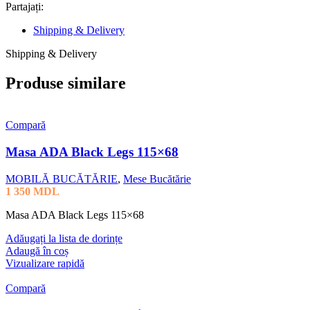
Partajați:
Shipping & Delivery
Shipping & Delivery
Produse similare
Compară
Masa ADA Black Legs 115×68
MOBILĂ BUCĂTĂRIE
,
Mese Bucătărie
1 350
MDL
Masa ADA Black Legs 115×68
Adăugați la lista de dorințe
Adaugă în coș
Vizualizare rapidă
Compară