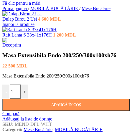
Fă clic pentru a mări
Prima pagină
/
MOBILĂ BUCĂTĂRIE
/
Mese Bucătărie
Dulap Birou 2 Usi
4 600
MDL
Înapoi la produse
Raft Lanta S 33x41x176H
1 200
MDL
Masa Extensibila Endo 200/250/300x100xh76
22 500
MDL
Masa Extensibila Endo 200/250/300x100xh76
Cantitate Masa Extensibila Endo 200/250/300x100xh76
-
+
ADAUGĂ ÎN COȘ
Compară
Adăugați la lista de dorințe
SKU:
MEND-DFL-WHT
Categorii:
Mese Bucătărie
,
MOBILĂ BUCĂTĂRIE