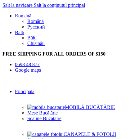
Salt la navigare
Salt la conținutul principal
Română
Română
Русский
Bălți
Bălți
Chișinău
FREE SHIPPING FOR ALL ORDERS OF $150
0698 48 877
Google maps
Principala
MOBILĂ BUCĂTĂRIE
Mese Bucătărie
Scaune Bucătărie
CANAPELE & FOTOLII