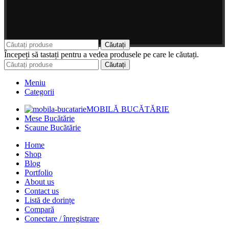
Căutați
Începeți să tastați pentru a vedea produsele pe care le căutați.
Căutați
Meniu
Categorii
MOBILĂ BUCĂTĂRIE
Mese Bucătărie
Scaune Bucătărie
Home
Shop
Blog
Portfolio
About us
Contact us
Listă de dorințe
Compară
Conectare / înregistrare