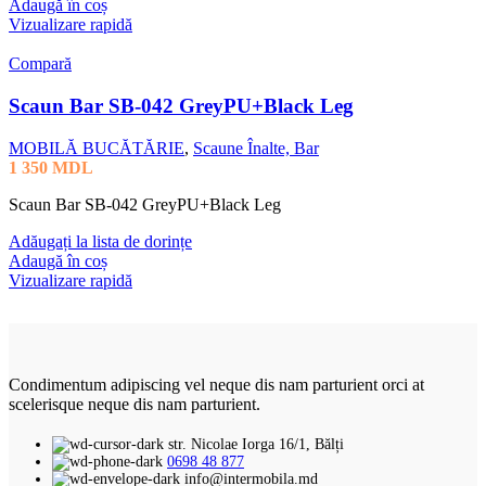
Adaugă în coș
Vizualizare rapidă
Compară
Scaun Bar SB-042 GreyPU+Black Leg
MOBILĂ BUCĂTĂRIE
,
Scaune Înalte, Bar
1 350
MDL
Scaun Bar SB-042 GreyPU+Black Leg
Adăugați la lista de dorințe
Adaugă în coș
Vizualizare rapidă
Condimentum adipiscing vel neque dis nam parturient orci at
scelerisque neque dis nam parturient.
str. Nicolae Iorga 16/1, Bălți
0698 48 877
info@intermobila.md