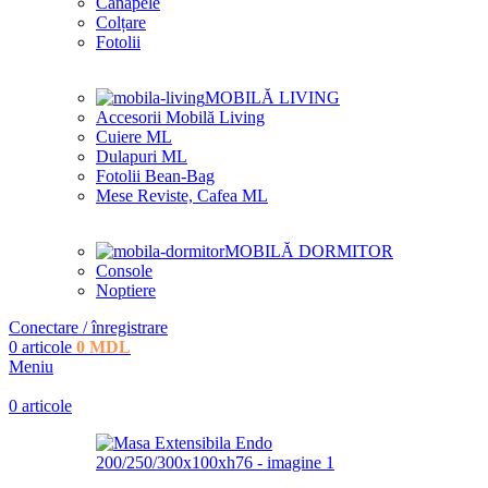
Canapele
Colțare
Fotolii
MOBILĂ LIVING
Accesorii Mobilă Living
Cuiere ML
Dulapuri ML
Fotolii Bean-Bag
Mese Reviste, Cafea ML
MOBILĂ DORMITOR
Console
Noptiere
Conectare / înregistrare
0
articole
0
MDL
Meniu
0
articole