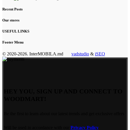
Recent Posts
Our stores
USEFUL LINKS
Footer Menu
© 2020-2026. InterMOBILA.md
vadstudio
&
iSEO
HEY YOU, SIGN UP AND CONNECT TO
WOODMART!
Be the first to learn about our latest trends and get exclusive offers
Will be used in accordance with our
Privacy Policy