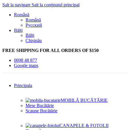
Salt la navigare
Salt la conținutul principal
Română
Română
Русский
Bălți
Bălți
Chișinău
FREE SHIPPING FOR ALL ORDERS OF $150
0698 48 877
Google maps
Principala
MOBILĂ BUCĂTĂRIE
Mese Bucătărie
Scaune Bucătărie
CANAPELE & FOTOLII