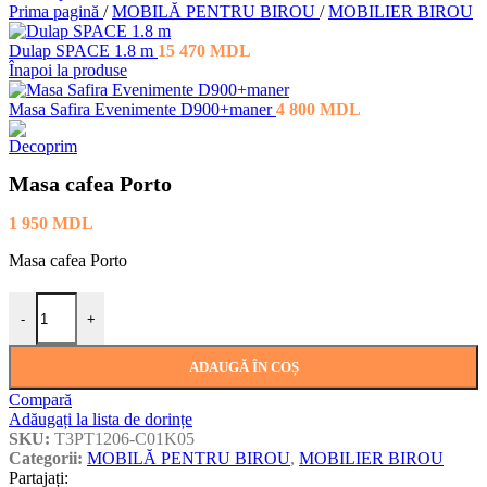
Prima pagină
/
MOBILĂ PENTRU BIROU
/
MOBILIER BIROU
Dulap SPACE 1.8 m
15 470
MDL
Înapoi la produse
Masa Safira Evenimente D900+maner
4 800
MDL
Masa cafea Porto
1 950
MDL
Masa cafea Porto
Cantitate Masa cafea Porto
-
+
ADAUGĂ ÎN COȘ
Compară
Adăugați la lista de dorințe
SKU:
T3PT1206-C01K05
Categorii:
MOBILĂ PENTRU BIROU
,
MOBILIER BIROU
Partajați: