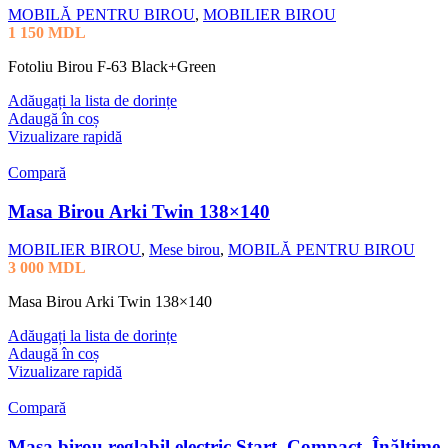
MOBILĂ PENTRU BIROU
,
MOBILIER BIROU
1 150
MDL
Fotoliu Birou F-63 Black+Green
Adăugați la lista de dorințe
Adaugă în coș
Vizualizare rapidă
Compară
Masa Birou Arki Twin 138×140
MOBILIER BIROU
,
Mese birou
,
MOBILĂ PENTRU BIROU
3 000
MDL
Masa Birou Arki Twin 138×140
Adăugați la lista de dorințe
Adaugă în coș
Vizualizare rapidă
Compară
Masa birou reglabil electric Start, Compact, Înălțime