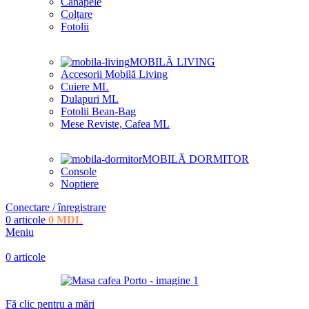
Canapele
Colțare
Fotolii
MOBILĂ LIVING
Accesorii Mobilă Living
Cuiere ML
Dulapuri ML
Fotolii Bean-Bag
Mese Reviste, Cafea ML
MOBILĂ DORMITOR
Console
Noptiere
Conectare / înregistrare
0
articole
0
MDL
Meniu
0
articole
Fă clic pentru a mări