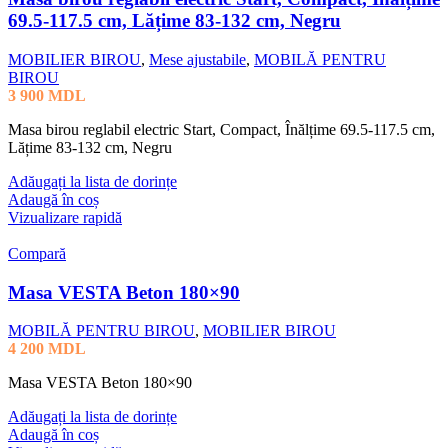
69.5-117.5 cm, Lățime 83-132 cm, Negru
MOBILIER BIROU
,
Mese ajustabile
,
MOBILĂ PENTRU
BIROU
3 900
MDL
Masa birou reglabil electric Start, Compact, Înălțime 69.5-117.5 cm,
Lățime 83-132 cm, Negru
Adăugați la lista de dorințe
Adaugă în coș
Vizualizare rapidă
Compară
Masa VESTA Beton 180×90
MOBILĂ PENTRU BIROU
,
MOBILIER BIROU
4 200
MDL
Masa VESTA Beton 180×90
Adăugați la lista de dorințe
Adaugă în coș