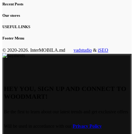
Recent Posts
Our stores
USEFUL LINKS
Footer Menu
© 2020-2026. InterMOBILA.md
vadstudio
&
iSEO
HEY YOU, SIGN UP AND CONNECT TO
WOODMART!
Be the first to learn about our latest trends and get exclusive offers
Will be used in accordance with our
Privacy Policy