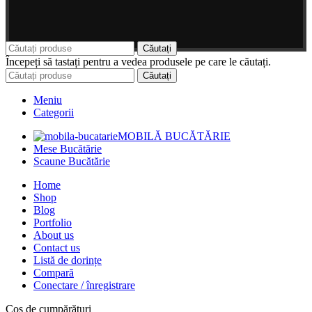
Căutați
Începeți să tastați pentru a vedea produsele pe care le căutați.
Căutați
Meniu
Categorii
MOBILĂ BUCĂTĂRIE
Mese Bucătărie
Scaune Bucătărie
Home
Shop
Blog
Portfolio
About us
Contact us
Listă de dorințe
Compară
Conectare / înregistrare
Coș de cumpărături