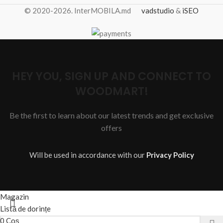
© 2020-2026. InterMOBILA.md
vadstudio
&
iSEO
HEY YOU, SIGN UP AND CONNECT TO
WOODMART!
Be the first to learn about our latest trends and get exclusive
offers
Will be used in accordance with our
Privacy Policy
Magazin
Listă de dorințe
0
Coș