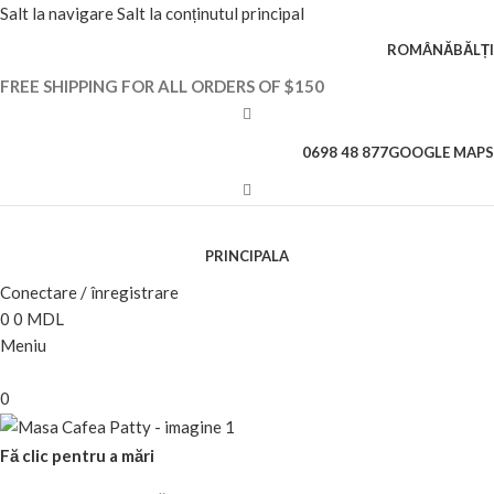
Salt la navigare
Salt la conținutul principal
ROMÂNĂ
BĂLȚI
FREE SHIPPING FOR ALL ORDERS OF $150
0698 48 877
GOOGLE MAPS
PRINCIPALA
Conectare / înregistrare
0
0
MDL
Meniu
0
Fă clic pentru a mări