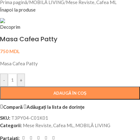
Prima pagină
/
MOBILĂ LIVING
/
Mese Reviste, Cafea ML
Înapoi la produse
Masa Cafea Patty
750
MDL
Masa Cafea Patty
-
+
ADAUGĂ ÎN COȘ
Compară
Adăugați la lista de dorințe
SKU:
T3PY04-C01K01
Categorii:
Mese Reviste, Cafea ML
,
MOBILĂ LIVING
Partajați: