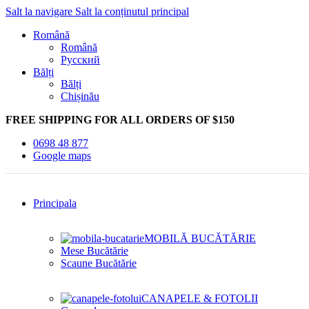
Salt la navigare
Salt la conținutul principal
Română
Română
Русский
Bălți
Bălți
Chișinău
FREE SHIPPING FOR ALL ORDERS OF $150
0698 48 877
Google maps
Principala
MOBILĂ BUCĂTĂRIE
Mese Bucătărie
Scaune Bucătărie
CANAPELE & FOTOLII