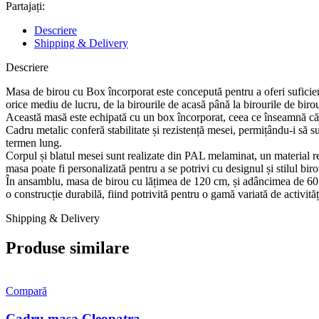
Partajați:
Descriere
Shipping & Delivery
Descriere
Masa de birou cu Box încorporat este concepută pentru a oferi suficient 
orice mediu de lucru, de la birourile de acasă până la birourile de biro
Această masă este echipată cu un box încorporat, ceea ce înseamnă că 
Cadru metalic conferă stabilitate și rezistență mesei, permițându-i să su
termen lung.
Corpul și blatul mesei sunt realizate din PAL melaminat, un material rezis
masa poate fi personalizată pentru a se potrivi cu designul și stilul biro
În ansamblu, masa de birou cu lățimea de 120 cm, și adâncimea de 60 cm
o construcție durabilă, fiind potrivită pentru o gamă variată de activităț
Shipping & Delivery
Produse similare
Compară
Cadru masa Cleopatra