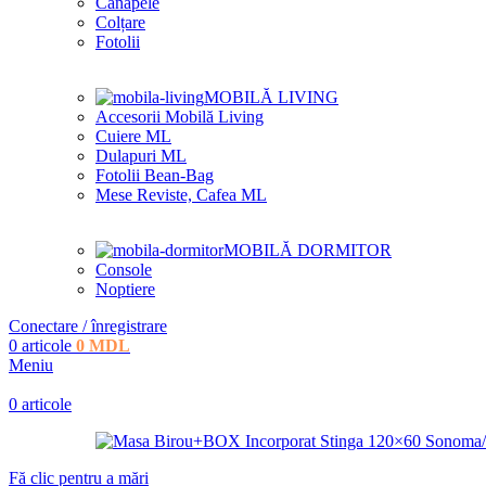
Canapele
Colțare
Fotolii
MOBILĂ LIVING
Accesorii Mobilă Living
Cuiere ML
Dulapuri ML
Fotolii Bean-Bag
Mese Reviste, Cafea ML
MOBILĂ DORMITOR
Console
Noptiere
Conectare / înregistrare
0
articole
0
MDL
Meniu
0
articole
Fă clic pentru a mări