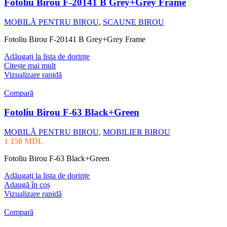
Fotoliu Birou F-20141 B Grey+Grey Frame
MOBILĂ PENTRU BIROU
,
SCAUNE BIROU
Fotoliu Birou F-20141 B Grey+Grey Frame
Adăugați la lista de dorințe
Citește mai mult
Vizualizare rapidă
Compară
Fotoliu Birou F-63 Black+Green
MOBILĂ PENTRU BIROU
,
MOBILIER BIROU
1 150
MDL
Fotoliu Birou F-63 Black+Green
Adăugați la lista de dorințe
Adaugă în coș
Vizualizare rapidă
Compară