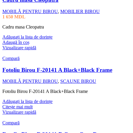
MOBILĂ PENTRU BIROU
,
MOBILIER BIROU
1 650
MDL
Cadru masa Cleopatra
Adăugați la lista de dorințe
Adaugă în coș
Vizualizare rapidă
Compară
Fotoliu Birou F-20141 A Black+Black Frame
MOBILĂ PENTRU BIROU
,
SCAUNE BIROU
Fotoliu Birou F-20141 A Black+Black Frame
Adăugați la lista de dorințe
Citește mai mult
Vizualizare rapidă
Compară