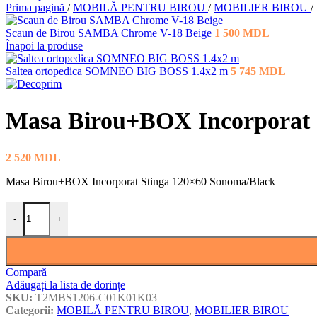
Prima pagină
/
MOBILĂ PENTRU BIROU
/
MOBILIER BIROU
/
Scaun de Birou SAMBA Chrome V-18 Beige
1 500
MDL
Înapoi la produse
Saltea ortopedica SOMNEO BIG BOSS 1.4x2 m
5 745
MDL
Masa Birou+BOX Incorporat 
2 520
MDL
Masa Birou+BOX Incorporat Stinga 120×60 Sonoma/Black
Cantitate Masa Birou+BOX Incorporat Stinga 120×60 Sonoma/Black
-
+
Compară
Adăugați la lista de dorințe
SKU:
T2MBS1206-C01K01K03
Categorii:
MOBILĂ PENTRU BIROU
,
MOBILIER BIROU