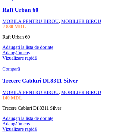
Raft Urban 60
MOBILĂ PENTRU BIROU
,
MOBILIER BIROU
2 880
MDL
Raft Urban 60
Adăugați la lista de dorințe
Adaugă în coș
Vizualizare rapidă
Compară
Trecere Cabluri Df.8311 Silver
MOBILĂ PENTRU BIROU
,
MOBILIER BIROU
140
MDL
Trecere Cabluri Df.8311 Silver
Adăugați la lista de dorințe
Adaugă în coș
Vizualizare rapidă