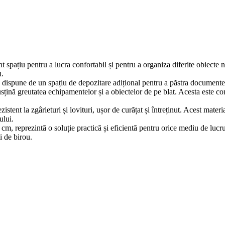
spațiu pentru a lucra confortabil și pentru a organiza diferite obiecte n
u.
dispune de un spațiu de depozitare adițional pentru a păstra documente, 
sțină greutatea echipamentelor și a obiectelor de pe blat. Acesta este cons
tent la zgârieturi și lovituri, ușor de curățat și întreținut. Acest materi
ului.
, reprezintă o soluție practică și eficientă pentru orice mediu de lucru
i de birou.