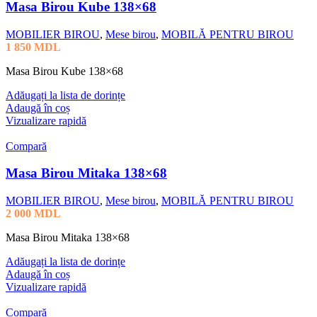
Masa Birou Kube 138×68
MOBILIER BIROU
,
Mese birou
,
MOBILĂ PENTRU BIROU
1 850
MDL
Masa Birou Kube 138×68
Adăugați la lista de dorințe
Adaugă în coș
Vizualizare rapidă
Compară
Masa Birou Mitaka 138×68
MOBILIER BIROU
,
Mese birou
,
MOBILĂ PENTRU BIROU
2 000
MDL
Masa Birou Mitaka 138×68
Adăugați la lista de dorințe
Adaugă în coș
Vizualizare rapidă
Compară