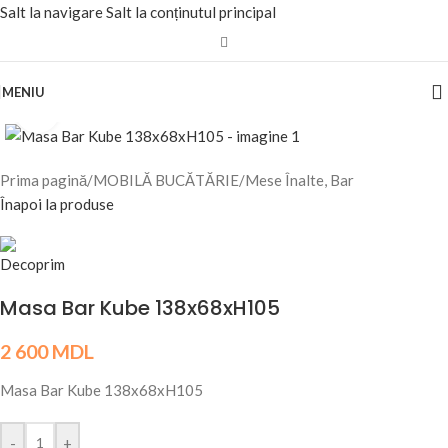
Salt la navigare
Salt la conținutul principal
MENIU
Fă clic pentru a mări
Prima pagină
/
MOBILĂ BUCĂTĂRIE
/
Mese Înalte, Bar
Înapoi la produse
Masa Bar Kube 138x68xH105
2 600
MDL
Masa Bar Kube 138x68xH105
-
+