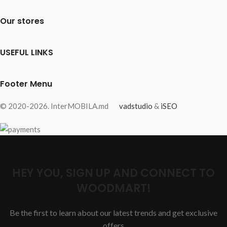
Our stores
USEFUL LINKS
Footer Menu
© 2020-2026. InterMOBILA.md
vadstudio
&
iSEO
HEY YOU, SIGN UP AND CONNECT TO
WOODMART!
Be the first to learn about our latest trends and get exclusive
offers