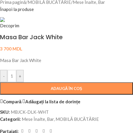
Prima pagină
/
MOBILĂ BUCĂTĂRIE
/
Mese Înalte, Bar
Înapoi la produse
Masa Bar Jack White
3 700
MDL
Masa Bar Jack White
-
+
ADAUGĂ ÎN COȘ
Compară
Adăugați la lista de dorințe
SKU:
MBJCK-DLK-WHT
Categorii:
Mese Înalte, Bar
,
MOBILĂ BUCĂTĂRIE
Partajați: