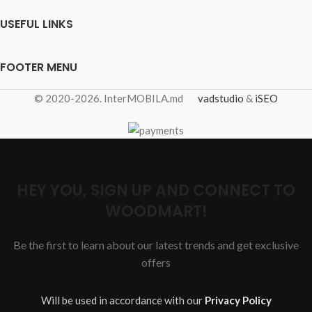
USEFUL LINKS
FOOTER MENU
© 2020-2026. InterMOBILA.md
vadstudio
&
iSEO
HEY YOU, SIGN UP AND CONNECT TO
WOODMART!
Be the first to learn about our latest trends and get exclusive
offers
Will be used in accordance with our
Privacy Policy