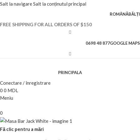
Salt la navigare
Salt la conținutul principal
ROMÂNĂ
BĂLȚI
FREE SHIPPING FOR ALL ORDERS OF $150
0698 48 877
GOOGLE MAPS
PRINCIPALA
Conectare / înregistrare
0
0
MDL
Meniu
0
Fă clic pentru a mări