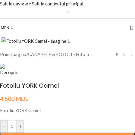
Salt la navigare
Salt la conținutul principal
MENIU
Fă clic pentru a mări
Prima pagină
/
CANAPELE & FOTOLII
/
Fotolii
Fotoliu YORK Camel
4 500
MDL
Fotoliu YORK Camel
-
+