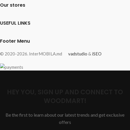
Our stores
USEFUL LINKS
Footer Menu
© 2020-2026. InterMOBILA.md
vadstudio
&
iSEO
HEY YOU, SIGN UP AND CONNECT TO
WOODMART!
Be the first to learn about our latest trends and get exclusive
offers