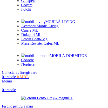
Canapele
Colțare
Fotolii
MOBILĂ LIVING
Accesorii Mobilă Living
Cuiere ML
Dulapuri ML
Fotolii Bean-Bag
Mese Reviste, Cafea ML
MOBILĂ DORMITOR
Console
Noptiere
Conectare / înregistrare
0
articole
0
MDL
Meniu
0
articole
Fă clic pentru a mări