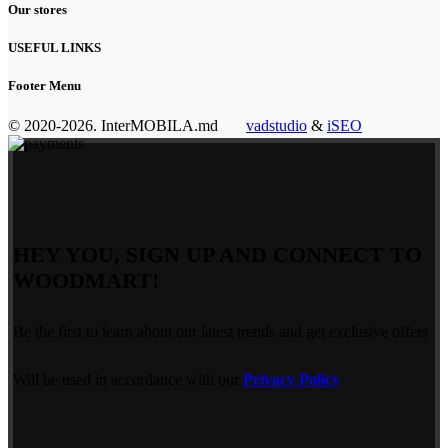
Our stores
USEFUL LINKS
Footer Menu
© 2020-2026. InterMOBILA.md
vadstudio
&
iSEO
HEY YOU, SIGN UP AND CONNECT TO
WOODMART!
Be the first to learn about our latest trends and get exclusive offers
Will be used in accordance with our
Privacy Policy