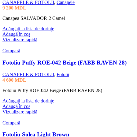
CANAPELE & FOTOLII
,
Canapele
9 200
MDL
Canapea SALVADOR-2 Camel
Adăugați la lista de dorințe
Adaugă în coș
Vizualizare rapidă
Compară
Fotoliu Puffy ROE-042 Beige (FABB RAVEN 28)
CANAPELE & FOTOLII
,
Fotolii
4 600
MDL
Fotoliu Puffy ROE-042 Beige (FABB RAVEN 28)
Adăugați la lista de dorințe
Adaugă în coș
Vizualizare rapidă
Compară
Fotoliu Solea Light Brown