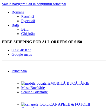
Salt la navigare
Salt la conținutul principal
Română
Română
Русский
Bălți
Bălți
Chișinău
FREE SHIPPING FOR ALL ORDERS OF $150
0698 48 877
Google maps
Principala
MOBILĂ BUCĂTĂRIE
Mese Bucătărie
Scaune Bucătărie
CANAPELE & FOTOLII