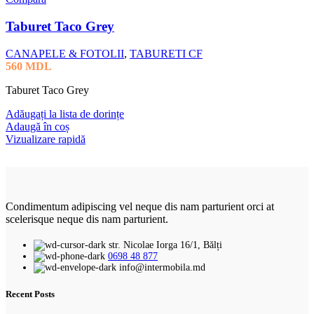
Taburet Taco Grey
CANAPELE & FOTOLII
,
TABURETI CF
560
MDL
Taburet Taco Grey
Adăugați la lista de dorințe
Adaugă în coș
Vizualizare rapidă
Condimentum adipiscing vel neque dis nam parturient orci at
scelerisque neque dis nam parturient.
str. Nicolae Iorga 16/1, Bălți
0698 48 877
info@intermobila.md
Recent Posts