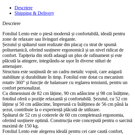
Descriere
Shipping & Delivery
Descriere
Fotoliul Lento este o piesă modernă și confortabilă, ideală pentru
zone de relaxare sau livinguri elegante.
Șezutul și spătarul sunt realizate din placaj cu strat de spumă
poliuretanică, oferind susținere ergonomică și un nivel ridicat de
confort. Tapițeria din stofă adaugă un plus de rafinament și este
plăcută la atingere, integrându-se ușor în diverse stiluri de
amenajare.
Structura este susținută de un cadru metalic vopsit, care asigură
stabilitate și durabilitate în timp. Fotoliul este dotat cu mecanism
rotativ 360° și funcție de balansare cu reglarea tensiunii, pentru un
confort personalizat.
Cu dimensiuni de 82 cm lățime, 90 cm adâncime și 98 cm înălțime,
fotoliul oferă o poziție relaxantă și confortabilă. Șezutul, cu 52 cm
lățime și 50 cm adâncime, împreună cu înălțimea de 56 cm până la
șezut, contribuie la o experiență plăcută de utilizare.
Spătarul de 52 cm și cotierele de 60 cm completează ergonomia,
oferind susținere optimă. Construcția este concepută pentru o sarcină
maximă de 150 kg.
Fotoliul Lento este alegerea ideală pentru cei care caută confort,