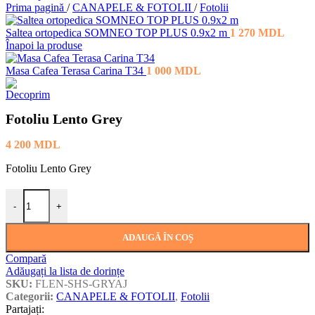
Prima pagină
/
CANAPELE & FOTOLII
/
Fotolii
Saltea ortopedica SOMNEO TOP PLUS 0.9x2 m
1 270
MDL
Înapoi la produse
Masa Cafea Terasa Carina T34
1 000
MDL
Fotoliu Lento Grey
4 200
MDL
Fotoliu Lento Grey
Cantitate Fotoliu Lento Grey
-
+
ADAUGĂ ÎN COȘ
Compară
Adăugați la lista de dorințe
SKU:
FLEN-SHS-GRYAJ
Categorii:
CANAPELE & FOTOLII
,
Fotolii
Partajați: