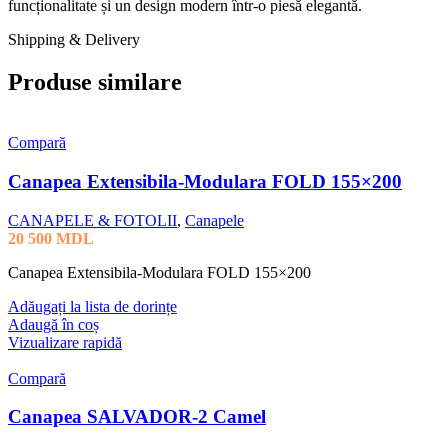
funcționalitate și un design modern într-o piesă elegantă.
Shipping & Delivery
Produse similare
Compară
Canapea Extensibila-Modulara FOLD 155×200
CANAPELE & FOTOLII
,
Canapele
20 500
MDL
Canapea Extensibila-Modulara FOLD 155×200
Adăugați la lista de dorințe
Adaugă în coș
Vizualizare rapidă
Compară
Canapea SALVADOR-2 Camel