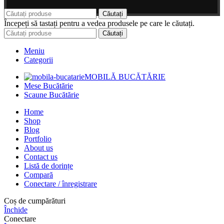
Căutați
Începeți să tastați pentru a vedea produsele pe care le căutați.
Căutați
Meniu
Categorii
MOBILĂ BUCĂTĂRIE
Mese Bucătărie
Scaune Bucătărie
Home
Shop
Blog
Portfolio
About us
Contact us
Listă de dorințe
Compară
Conectare / înregistrare
Coș de cumpărături
Închide
Conectare