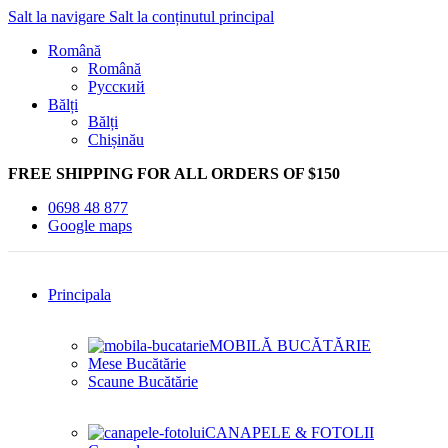
Salt la navigare
Salt la conținutul principal
Română
Română
Русский
Bălți
Bălți
Chișinău
FREE SHIPPING FOR ALL ORDERS OF $150
0698 48 877
Google maps
Principala
MOBILĂ BUCĂTĂRIE
Mese Bucătărie
Scaune Bucătărie
CANAPELE & FOTOLII