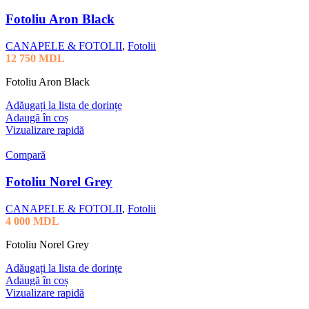
Fotoliu Aron Black
CANAPELE & FOTOLII
,
Fotolii
12 750
MDL
Fotoliu Aron Black
Adăugați la lista de dorințe
Adaugă în coș
Vizualizare rapidă
Compară
Fotoliu Norel Grey
CANAPELE & FOTOLII
,
Fotolii
4 000
MDL
Fotoliu Norel Grey
Adăugați la lista de dorințe
Adaugă în coș
Vizualizare rapidă