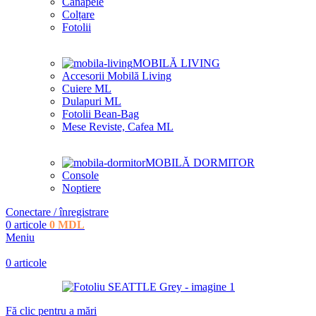
Canapele
Colțare
Fotolii
MOBILĂ LIVING
Accesorii Mobilă Living
Cuiere ML
Dulapuri ML
Fotolii Bean-Bag
Mese Reviste, Cafea ML
MOBILĂ DORMITOR
Console
Noptiere
Conectare / înregistrare
0
articole
0
MDL
Meniu
0
articole
Fă clic pentru a mări