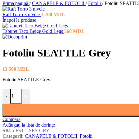
Prima pagină
/
CANAPELE & FOTOLII
/
Fotolii
/
Fotoliu SEATTL
Raft Torro 3 nivele
1 700
MDL
Înapoi la produse
Taburet Taco Beige Gold Legs
560
MDL
Fotoliu SEATTLE Grey
13 500
MDL
Fotoliu SEATTLE Grey
Cantitate Fotoliu SEATTLE Grey
-
+
Compară
Adăugați la lista de dorințe
SKU:
FSTL-SES-GRY
Categorii:
CANAPELE & FOTOLII
,
Fotolii