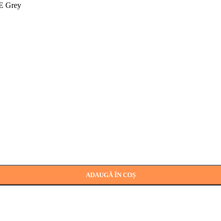
E Grey
ADAUGĂ ÎN COȘ