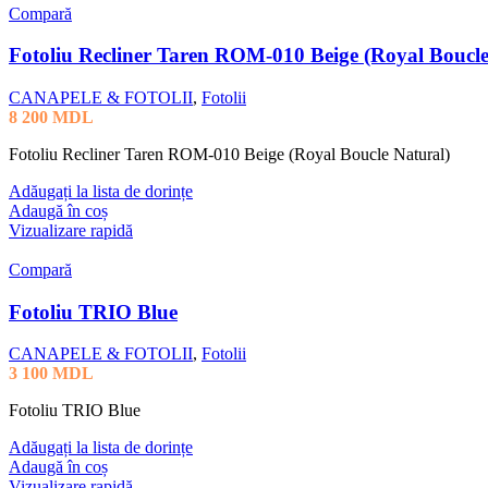
Compară
Fotoliu Recliner Taren ROM-010 Beige (Royal Boucle
CANAPELE & FOTOLII
,
Fotolii
8 200
MDL
Fotoliu Recliner Taren ROM-010 Beige (Royal Boucle Natural)
Adăugați la lista de dorințe
Adaugă în coș
Vizualizare rapidă
Compară
Fotoliu TRIO Blue
CANAPELE & FOTOLII
,
Fotolii
3 100
MDL
Fotoliu TRIO Blue
Adăugați la lista de dorințe
Adaugă în coș
Vizualizare rapidă