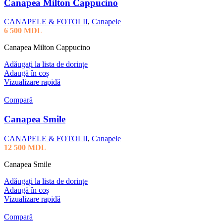
Canapea Milton Cappucino
CANAPELE & FOTOLII
,
Canapele
6 500
MDL
Canapea Milton Cappucino
Adăugați la lista de dorințe
Adaugă în coș
Vizualizare rapidă
Compară
Canapea Smile
CANAPELE & FOTOLII
,
Canapele
12 500
MDL
Canapea Smile
Adăugați la lista de dorințe
Adaugă în coș
Vizualizare rapidă
Compară