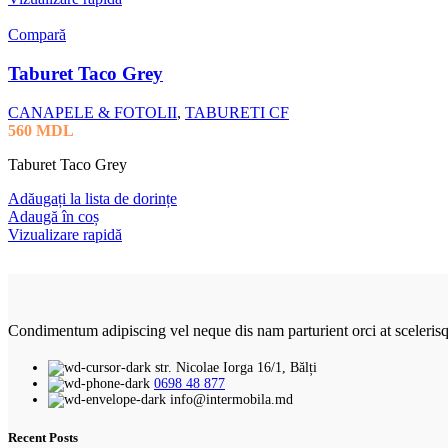
Compară
Taburet Taco Grey
CANAPELE & FOTOLII
,
TABURETI CF
560
MDL
Taburet Taco Grey
Adăugați la lista de dorințe
Adaugă în coș
Vizualizare rapidă
Condimentum adipiscing vel neque dis nam parturient orci at sceleris
str. Nicolae Iorga 16/1, Bălți
0698 48 877
info@intermobila.md
Recent Posts