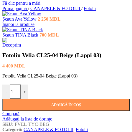
Fă clic pentru a mări
Prima pagină
/
CANAPELE & FOTOLII
/
Fotolii
Scaun Ava Yellow
2 250
MDL
Înapoi la produse
Scaun TINA Black
700
MDL
Fotoliu Velia CL25-04 Beige (Lappi 03)
4 400
MDL
Fotoliu Velia CL25-04 Beige (Lappi 03)
Cantitate Fotoliu Velia CL25-04 Beige (Lappi 03)
-
+
ADAUGĂ ÎN COȘ
Compară
Adăugați la lista de dorințe
SKU:
FVEL-TYC-BEG
Categorii:
CANAPELE & FOTOLII
,
Fotolii