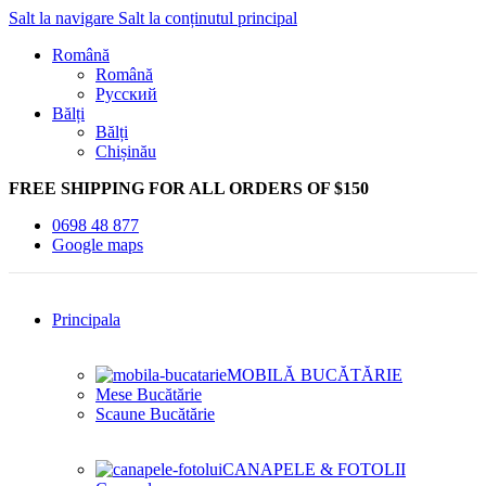
Salt la navigare
Salt la conținutul principal
Română
Română
Русский
Bălți
Bălți
Chișinău
FREE SHIPPING FOR ALL ORDERS OF $150
0698 48 877
Google maps
Principala
MOBILĂ BUCĂTĂRIE
Mese Bucătărie
Scaune Bucătărie
CANAPELE & FOTOLII