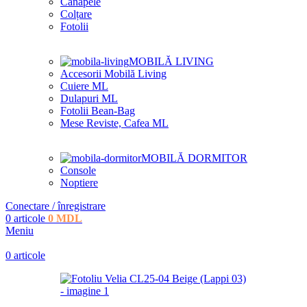
Canapele
Colțare
Fotolii
MOBILĂ LIVING
Accesorii Mobilă Living
Cuiere ML
Dulapuri ML
Fotolii Bean-Bag
Mese Reviste, Cafea ML
MOBILĂ DORMITOR
Console
Noptiere
Conectare / înregistrare
0
articole
0
MDL
Meniu
0
articole