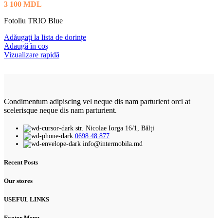
3 100
MDL
Fotoliu TRIO Blue
Adăugați la lista de dorințe
Adaugă în coș
Vizualizare rapidă
Condimentum adipiscing vel neque dis nam parturient orci at
scelerisque neque dis nam parturient.
str. Nicolae Iorga 16/1, Bălți
0698 48 877
info@intermobila.md
Recent Posts
Our stores
USEFUL LINKS
Footer Menu