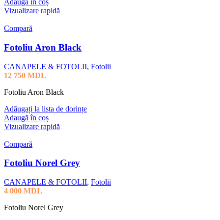
Adaugă în coș
Vizualizare rapidă
Compară
Fotoliu Aron Black
CANAPELE & FOTOLII
,
Fotolii
12 750
MDL
Fotoliu Aron Black
Adăugați la lista de dorințe
Adaugă în coș
Vizualizare rapidă
Compară
Fotoliu Norel Grey
CANAPELE & FOTOLII
,
Fotolii
4 000
MDL
Fotoliu Norel Grey