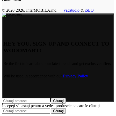
© 2020-2026. InterMOBILA.md
vadstudio
&
iSEO
HEY YOU, SIGN UP AND CONNECT TO
WOODMART!
Be the first to learn about our latest trends and get exclusive offers
Will be used in accordance with our
Privacy Policy
Căutați
Începeți să tastați pentru a vedea produsele pe care le căutați.
Căutați