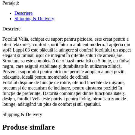
Partajați:
Descriere
Shipping & Delivery
Descriere
Fotoliul Velia, echipat cu suport pentru picioare, este creat pentru a
oferi relaxare și confort sporit într-un ambient modern. Tapițeria din
stofă Lappi 03 este plăcută la atingere și conferă fotoliului un aspect
elegant și rafinat, ușor de integrat în diferite stiluri de amenajare.
Structura sa este completată de o bază metalică cu 5 brațe, cu finisaj
negru, care asigură stabilitate și durabilitate în utilizarea zilnică.
Prezența suportului pentru picioare permite adoptarea unei poziții
relaxante, ideală pentru momentele de odihnă.
Fotoliul dispune de funcție de rotire, oferind libertate de mișcare,
precum și de mecanism de înclinare, pentru ajustarea poziției în
funcție de preferințe. Datorită combinației dintre funcționalitate și
design, fotoliul Velia este potrivit pentru living, birou sau zone de
lounge, adăugând un plus de confort și stil spațiului.
Shipping & Delivery
Produse similare