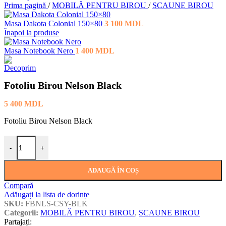
Prima pagină
/
MOBILĂ PENTRU BIROU
/
SCAUNE BIROU
Masa Dakota Colonial 150×80
3 100
MDL
Înapoi la produse
Masa Notebook Nero
1 400
MDL
Fotoliu Birou Nelson Black
5 400
MDL
Fotoliu Birou Nelson Black
Cantitate Fotoliu Birou Nelson Black
-
+
ADAUGĂ ÎN COȘ
Compară
Adăugați la lista de dorințe
SKU:
FBNLS-CSY-BLK
Categorii:
MOBILĂ PENTRU BIROU
,
SCAUNE BIROU
Partajați: