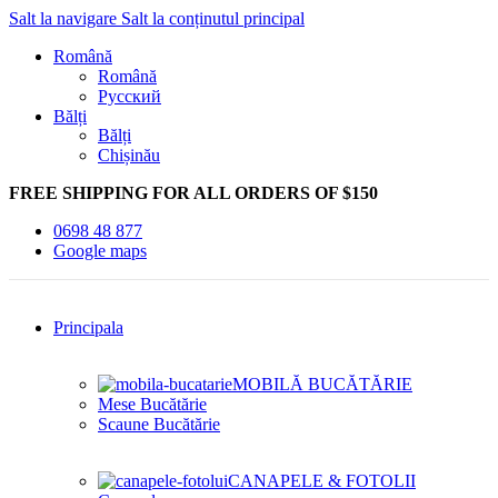
Salt la navigare
Salt la conținutul principal
Română
Română
Русский
Bălți
Bălți
Chișinău
FREE SHIPPING FOR ALL ORDERS OF $150
0698 48 877
Google maps
Principala
MOBILĂ BUCĂTĂRIE
Mese Bucătărie
Scaune Bucătărie
CANAPELE & FOTOLII