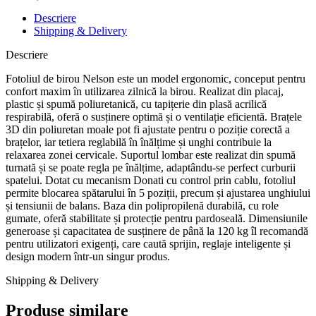
Descriere
Shipping & Delivery
Descriere
Fotoliul de birou Nelson este un model ergonomic, conceput pentru
confort maxim în utilizarea zilnică la birou. Realizat din placaj,
plastic și spumă poliuretanică, cu tapițerie din plasă acrilică
respirabilă, oferă o susținere optimă și o ventilație eficientă. Brațele
3D din poliuretan moale pot fi ajustate pentru o poziție corectă a
brațelor, iar tetiera reglabilă în înălțime și unghi contribuie la
relaxarea zonei cervicale. Suportul lombar este realizat din spumă
turnată și se poate regla pe înălțime, adaptându-se perfect curburii
spatelui. Dotat cu mecanism Donati cu control prin cablu, fotoliul
permite blocarea spătarului în 5 poziții, precum și ajustarea unghiului
și tensiunii de balans. Baza din polipropilenă durabilă, cu role
gumate, oferă stabilitate și protecție pentru pardoseală. Dimensiunile
generoase și capacitatea de susținere de până la 120 kg îl recomandă
pentru utilizatori exigenți, care caută sprijin, reglaje inteligente și
design modern într-un singur produs.
Shipping & Delivery
Produse similare