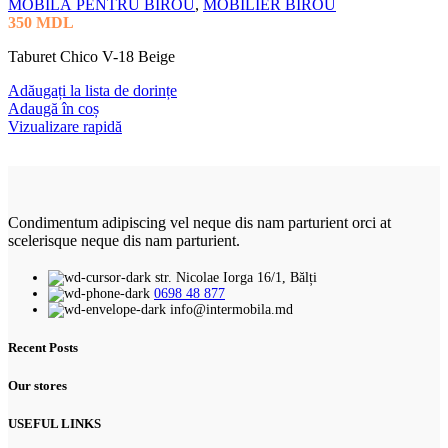
MOBILĂ PENTRU BIROU
,
MOBILIER BIROU
350
MDL
Taburet Chico V-18 Beige
Adăugați la lista de dorințe
Adaugă în coș
Vizualizare rapidă
Condimentum adipiscing vel neque dis nam parturient orci at
scelerisque neque dis nam parturient.
str. Nicolae Iorga 16/1, Bălți
0698 48 877
info@intermobila.md
Recent Posts
Our stores
USEFUL LINKS