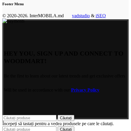
Footer Menu
© 2020-2026. InterMOBILA.md
vadstudio
&
iSEO
HEY YOU, SIGN UP AND CONNECT TO
WOODMART!
Be the first to learn about our latest trends and get exclusive offers
Will be used in accordance with our
Privacy Policy
Căutați
Începeți să tastați pentru a vedea produsele pe care le căutați.
Căutați