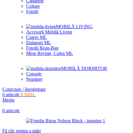
Canapele
Colțare
Fotolii
MOBILĂ LIVING
Accesorii Mobilă Living
Cuiere ML
Dulapuri ML
Fotolii Bean-Bag
Mese Reviste, Cafea ML
MOBILĂ DORMITOR
Console
Noptiere
Conectare / înregistrare
0
articole
0
MDL
Meniu
0
articole
Fă clic pentru a mări