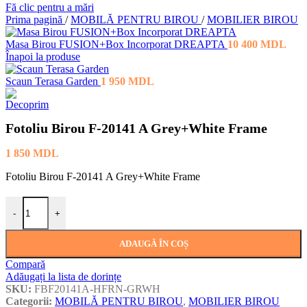
Fă clic pentru a mări
Prima pagină
/
MOBILĂ PENTRU BIROU
/
MOBILIER BIROU
Masa Birou FUSION+Box Incorporat DREAPTA
10 400
MDL
Înapoi la produse
Scaun Terasa Garden
1 950
MDL
Fotoliu Birou F-20141 A Grey+White Frame
1 850
MDL
Fotoliu Birou F-20141 A Grey+White Frame
Cantitate Fotoliu Birou F-20141 A Grey+White Frame
-
+
ADAUGĂ ÎN COȘ
Compară
Adăugați la lista de dorințe
SKU:
FBF20141A-HFRN-GRWH
Categorii:
MOBILĂ PENTRU BIROU
,
MOBILIER BIROU