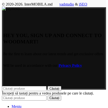
© 2020-2026. InterMOBILA.md
vadstudio
&
iSEO
HEY YOU, SIGN UP AND CONNECT TO
WOODMART!
Be the first to learn about our latest trends and get exclusive offers
Will be used in accordance with our
Privacy Policy
Căutați
Începeți să tastați pentru a vedea produsele pe care le căutați.
Căutați
Meniu