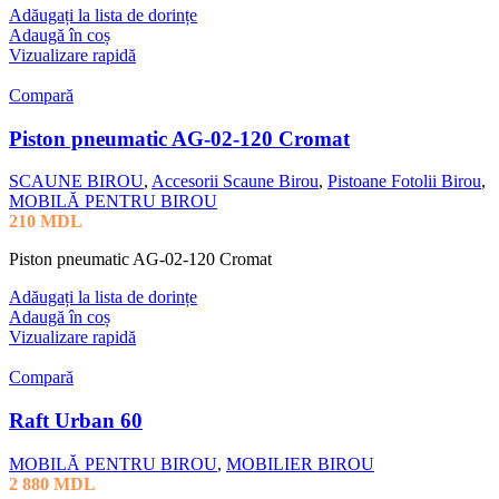
Adăugați la lista de dorințe
Adaugă în coș
Vizualizare rapidă
Compară
Piston pneumatic AG-02-120 Cromat
SCAUNE BIROU
,
Accesorii Scaune Birou
,
Pistoane Fotolii Birou
,
MOBILĂ PENTRU BIROU
210
MDL
Piston pneumatic AG-02-120 Cromat
Adăugați la lista de dorințe
Adaugă în coș
Vizualizare rapidă
Compară
Raft Urban 60
MOBILĂ PENTRU BIROU
,
MOBILIER BIROU
2 880
MDL