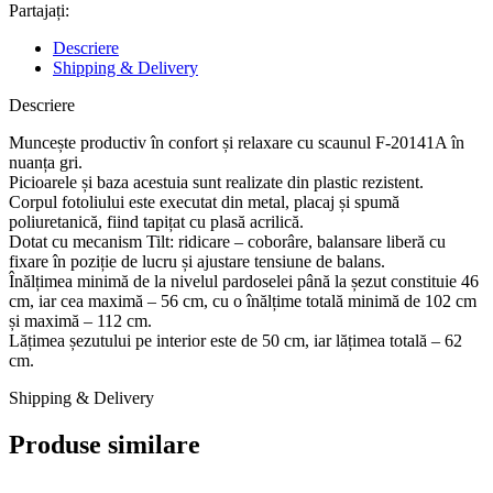
Partajați:
Descriere
Shipping & Delivery
Descriere
Muncește productiv în confort și relaxare cu scaunul F-20141A în
nuanța gri.
Picioarele și baza acestuia sunt realizate din plastic rezistent.
Corpul fotoliului este executat din metal, placaj și spumă
poliuretanică, fiind tapițat cu plasă acrilică.
Dotat cu mecanism Tilt: ridicare – coborâre, balansare liberă cu
fixare în poziție de lucru și ajustare tensiune de balans.
Înălțimea minimă de la nivelul pardoselei până la șezut constituie 46
cm, iar cea maximă – 56 cm, cu o înălțime totală minimă de 102 cm
și maximă – 112 cm.
Lățimea șezutului pe interior este de 50 cm, iar lățimea totală – 62
cm.
Shipping & Delivery
Produse similare