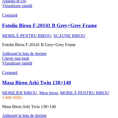
Adaugă în coș
Vizualizare rapidă
Compară
Fotoliu Birou F-20141 B Grey+Grey Frame
MOBILĂ PENTRU BIROU
,
SCAUNE BIROU
Fotoliu Birou F-20141 B Grey+Grey Frame
Adăugați la lista de dorințe
Citește mai mult
Vizualizare rapidă
Compară
Masa Birou Arki Twin 138×140
MOBILIER BIROU
,
Mese birou
,
MOBILĂ PENTRU BIROU
3 000
MDL
Masa Birou Arki Twin 138×140
Adăugați la lista de dorințe