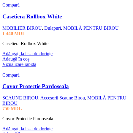
Compară
Casetiera Rollbox White
MOBILIER BIROU
,
Dulapuri
,
MOBILĂ PENTRU BIROU
1 440
MDL
Casetiera Rollbox White
Adăugați la lista de dorințe
Adaugă în coș
Vizualizare rapidă
Compară
Covor Protectie Pardoseala
SCAUNE BIROU
,
Accesorii Scaune Birou
,
MOBILĂ PENTRU
BIROU
750
MDL
Covor Protectie Pardoseala
Adăugați la lista de dorințe