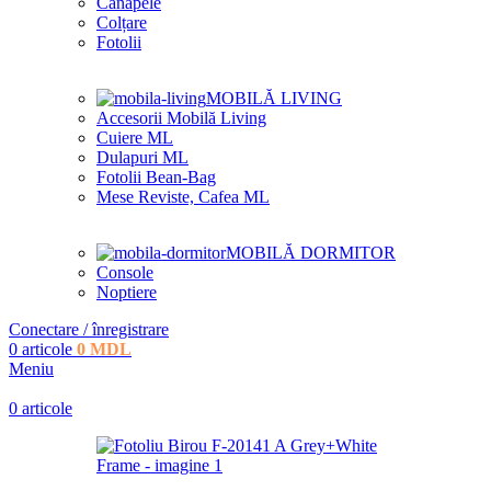
Canapele
Colțare
Fotolii
MOBILĂ LIVING
Accesorii Mobilă Living
Cuiere ML
Dulapuri ML
Fotolii Bean-Bag
Mese Reviste, Cafea ML
MOBILĂ DORMITOR
Console
Noptiere
Conectare / înregistrare
0
articole
0
MDL
Meniu
0
articole