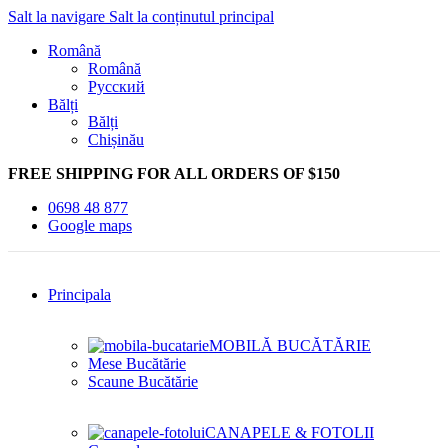
Salt la navigare
Salt la conținutul principal
Română
Română
Русский
Bălți
Bălți
Chișinău
FREE SHIPPING FOR ALL ORDERS OF $150
0698 48 877
Google maps
Principala
MOBILĂ BUCĂTĂRIE
Mese Bucătărie
Scaune Bucătărie
CANAPELE & FOTOLII