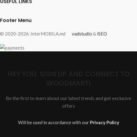
USEFUL LINKS
Footer Menu
© 2020-2026. InterMOBILA.md
vadstudio
&
iSEO
HEY YOU, SIGN UP AND CONNECT TO
WOODMART!
Be the first to learn about our latest trends and get exclusive
offers
Will be used in accordance with our
Privacy Policy