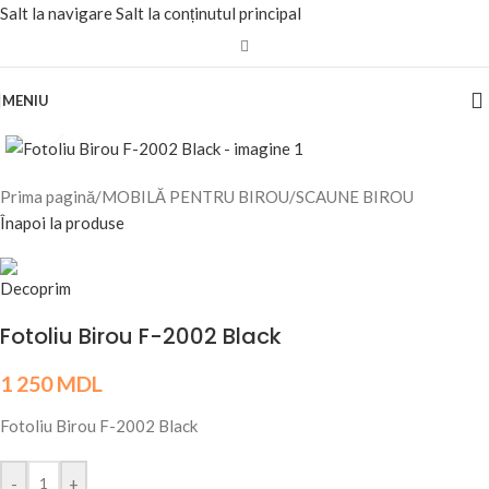
Salt la navigare
Salt la conținutul principal
MENIU
Fă clic pentru a mări
Prima pagină
/
MOBILĂ PENTRU BIROU
/
SCAUNE BIROU
Înapoi la produse
Fotoliu Birou F-2002 Black
1 250
MDL
Fotoliu Birou F-2002 Black
-
+