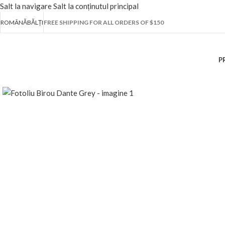
Salt la navigare
Salt la conținutul principal
ROMÂNĂ
BĂLȚI
FREE SHIPPING FOR ALL ORDERS OF $150
P
Fă clic pentru a mări