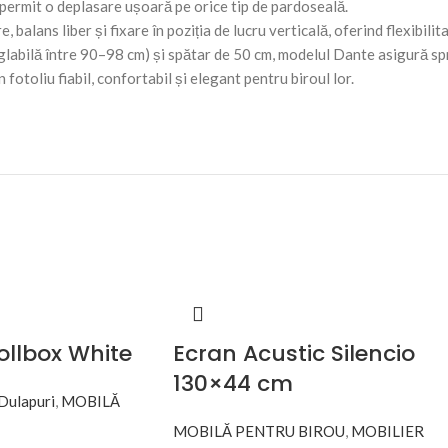
 permit o deplasare ușoară pe orice tip de pardoseală.
 balans liber și fixare în poziția de lucru verticală, oferind flexibilit
glabilă între 90–98 cm) și spătar de 50 cm, modelul Dante asigură sp
fotoliu fiabil, confortabil și elegant pentru biroul lor.
ollbox White
Ecran Acustic Silencio
130×44 cm
Dulapuri
,
MOBILĂ
MOBILĂ PENTRU BIROU
,
MOBILIER