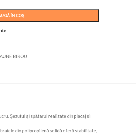
UGĂ ÎN COȘ
ințe
AUNE BIROU
ru. Șezutul și spătarul realizate din placaj și
 brațele din polipropilenă solidă oferă stabilitate,