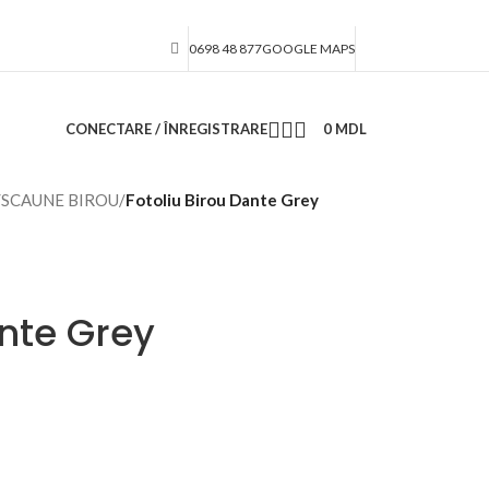
0698 48 877
GOOGLE MAPS
CONECTARE / ÎNREGISTRARE
0
MDL
/
SCAUNE BIROU
/
Fotoliu Birou Dante Grey
ante Grey