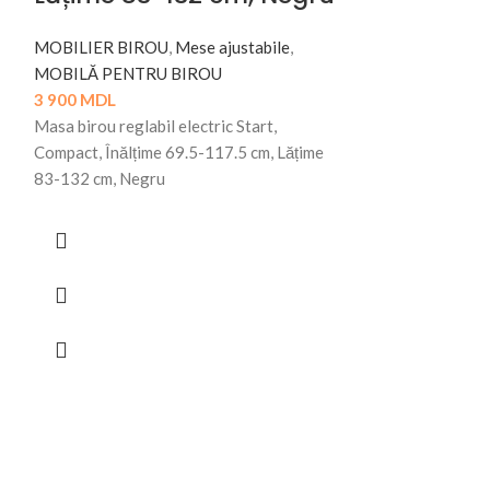
MOBILIER BIROU
,
Mese ajustabile
,
MOBILĂ PENTRU BIROU
3 900
MDL
Masa birou reglabil electric Start,
Compact, Înălțime 69.5-117.5 cm, Lățime
Masa Caf
83-132 cm, Negru
Matase 1
MOBILĂ PENTR
BIROU
1 000
MDL
Masa Cafea TO