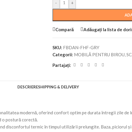
-
+
ADA
Compară
Adăugați la lista de dor
SKU:
FBDAN-FHF-GRY
Categorii:
MOBILĂ PENTRU BIROU
,
SC
Partajați:
DESCRIERE
SHIPPING & DELIVERY
alitatea modernă, oferind confort optim pe durata întregii zile de luc
d o postură corectă.
nd disconfortul termic în timpul utilizării prelungite. Baza, piciorul și