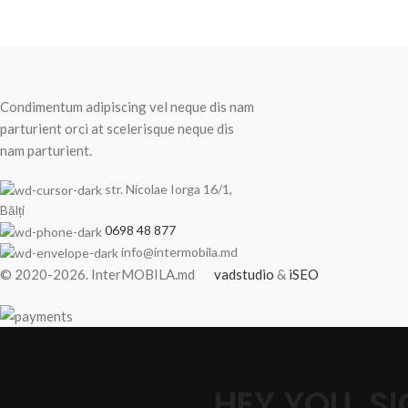
Recent Posts
Condimentum adipiscing vel neque dis nam
parturient orci at scelerisque neque dis
nam parturient.
str. Nicolae Iorga 16/1,
Bălți
0698 48 877
info@intermobila.md
© 2020-2026. InterMOBILA.md
vadstudio
&
iSEO
HEY YOU, 