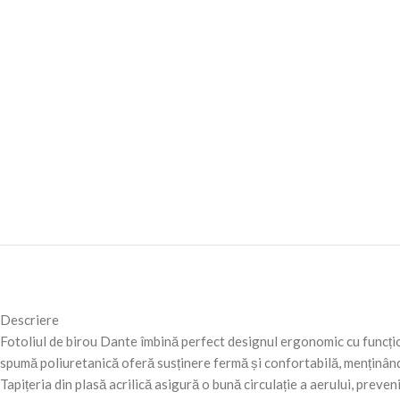
Descriere
Fotoliul de birou Dante îmbină perfect designul ergonomic cu funcțion
spumă poliuretanică oferă susținere fermă și confortabilă, menținân
Tapițeria din plasă acrilică asigură o bună circulație a aerului, preveni