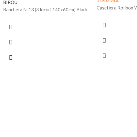
1 440
MDL
BIROU
Casetiera Rollbox 
Bancheta N-13 (3 locuri 140x60cm) Black