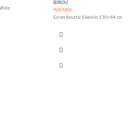
BIROU
White
900
MDL
Ecran Acustic Silencio 130×44 cm