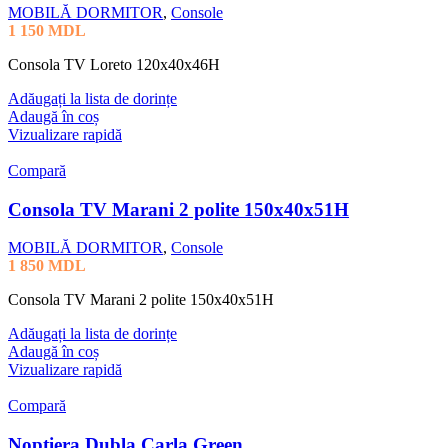
MOBILĂ DORMITOR
,
Console
1 150
MDL
Consola TV Loreto 120x40x46H
Adăugați la lista de dorințe
Adaugă în coș
Vizualizare rapidă
Compară
Consola TV Marani 2 polite 150x40x51H
MOBILĂ DORMITOR
,
Console
1 850
MDL
Consola TV Marani 2 polite 150x40x51H
Adăugați la lista de dorințe
Adaugă în coș
Vizualizare rapidă
Compară
Noptiera Dubla Carla Green