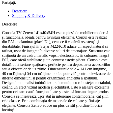
Partajați:
Descriere
Shipping & Delivery
Descriere
Consola TV Zenvo 141x40x54H este o piesă de mobilier modernă
și funcțională, ideală pentru livinguri elegante. Corpul este realizat
din PAL melaminat (placă E1), ceea ce îi conferă rezistență și
durabilitate. Finisajul în Stejar M22/K10 aduce un aspect natural și
rafinat, ușor de integrat în diverse stiluri de amenajare. Structura este
susținută de un cadru metalic vopsit electrostatic, în culoarea neagră
P02, care oferă stabilitate și un contrast estetic plăcut. Consola este
dotată cu 2 sertare spațioase, perfecte pentru depozitarea accesoriilor
sau a obiectelor de uz zilnic. Dimensiunile sale – 141 cm lungime,
40 cm lățime și 54 cm înălțime – o fac potrivită pentru televizoare de
diferite dimensiuni și pentru organizarea eficientă a spațiului.
Designul minimalist îmbină textura lemnului cu robustețea metalului,
creând un efect vizual modern și echilibrat. Este o alegere excelentă
pentru cei care caută funcționalitate și estetică într-un singur produs.
Consola se integrează ușor atât în interioare contemporane, cât și în
cele clasice. Prin combinația de materiale de calitate și finisaje
elegante, Consola Zenvo aduce un plus de stil și ordine în orice
locuință.