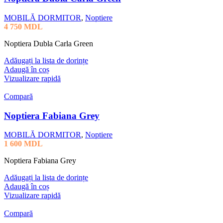
MOBILĂ DORMITOR
,
Noptiere
4 750
MDL
Noptiera Dubla Carla Green
Adăugați la lista de dorințe
Adaugă în coș
Vizualizare rapidă
Compară
Noptiera Fabiana Grey
MOBILĂ DORMITOR
,
Noptiere
1 600
MDL
Noptiera Fabiana Grey
Adăugați la lista de dorințe
Adaugă în coș
Vizualizare rapidă
Compară