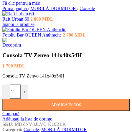
Fă clic pentru a mări
Prima pagină
/
MOBILĂ DORMITOR
/
Console
Raft Urban 60
2 880
MDL
Înapoi la produse
Fotoliu Bar QUEEN Anthracite
2 700
MDL
Consola TV Zenvo 141x40x54H
1 700
MDL
Consola TV Zenvo 141x40x54H
Cantitate Consola TV Zenvo 141x40x54H
-
+
ADAUGĂ ÎN COȘ
Compară
Adăugați la lista de dorințe
SKU:
MDZNV-JJLVC-K10BLK
Categorii:
Console
,
MOBILĂ DORMITOR