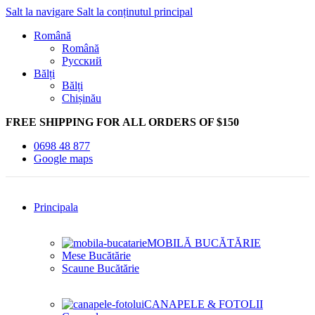
Salt la navigare
Salt la conținutul principal
Română
Română
Русский
Bălți
Bălți
Chișinău
FREE SHIPPING FOR ALL ORDERS OF $150
0698 48 877
Google maps
Principala
MOBILĂ BUCĂTĂRIE
Mese Bucătărie
Scaune Bucătărie
CANAPELE & FOTOLII