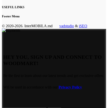
USEFUL LINKS
Footer Menu
© 2020-2026. InterMOBILA.md
vadstudio
&
iSEO
HEY YOU, SIGN UP AND CONNECT TO
WOODMART!
Be the first to learn about our latest trends and get exclusive offers
Will be used in accordance with our
Privacy Policy