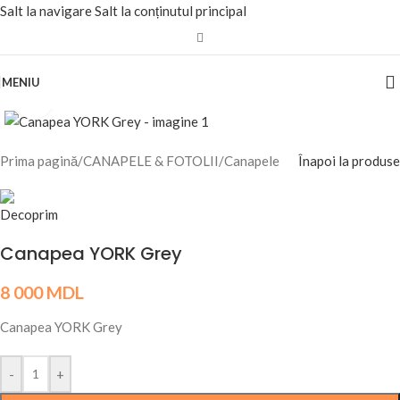
Salt la navigare
Salt la conținutul principal
MENIU
Fă clic pentru a mări
Prima pagină
/
CANAPELE & FOTOLII
/
Canapele
Înapoi la produse
Canapea YORK Grey
8 000
MDL
Canapea YORK Grey
-
+