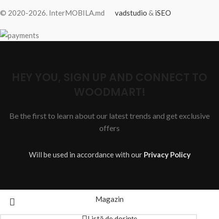
© 2020-2026. InterMOBILA.md
vadstudio
&
iSEO
HEY YOU, SIGN UP AND CONNECT TO
WOODMART!
Be the first to learn about our latest trends and get exclusive
offers
Will be used in accordance with our
Privacy Policy
Magazin
Listă de dorințe