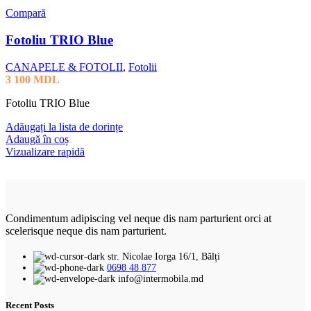
Compară
Fotoliu TRIO Blue
CANAPELE & FOTOLII
,
Fotolii
3 100
MDL
Fotoliu TRIO Blue
Adăugați la lista de dorințe
Adaugă în coș
Vizualizare rapidă
Condimentum adipiscing vel neque dis nam parturient orci at
scelerisque neque dis nam parturient.
str. Nicolae Iorga 16/1, Bălți
0698 48 877
info@intermobila.md
Recent Posts