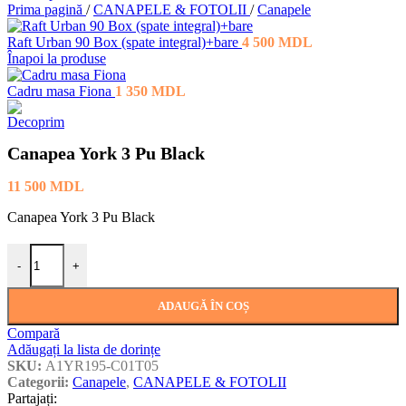
Prima pagină
/
CANAPELE & FOTOLII
/
Canapele
Raft Urban 90 Box (spate integral)+bare
4 500
MDL
Înapoi la produse
Cadru masa Fiona
1 350
MDL
Canapea York 3 Pu Black
11 500
MDL
Canapea York 3 Pu Black
Cantitate Canapea York 3 Pu Black
-
+
ADAUGĂ ÎN COȘ
Compară
Adăugați la lista de dorințe
SKU:
A1YR195-C01T05
Categorii:
Canapele
,
CANAPELE & FOTOLII
Partajați: