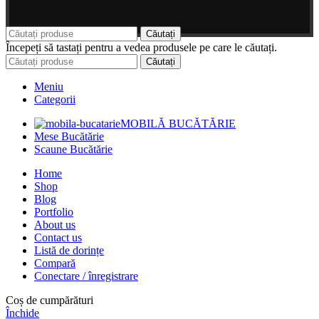
Căutați
Începeți să tastați pentru a vedea produsele pe care le căutați.
Căutați
Meniu
Categorii
MOBILĂ BUCĂTĂRIE
Mese Bucătărie
Scaune Bucătărie
Home
Shop
Blog
Portfolio
About us
Contact us
Listă de dorințe
Compară
Conectare / înregistrare
Coș de cumpărături
Închide