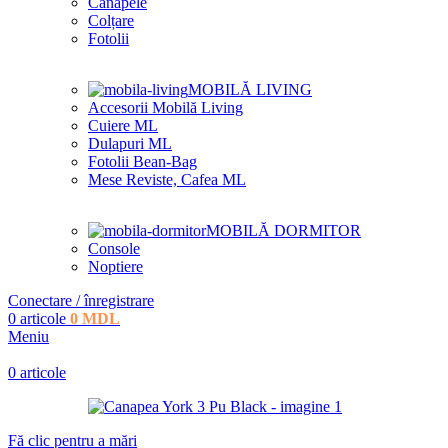
Canapele
Colțare
Fotolii
MOBILĂ LIVING
Accesorii Mobilă Living
Cuiere ML
Dulapuri ML
Fotolii Bean-Bag
Mese Reviste, Cafea ML
MOBILĂ DORMITOR
Console
Noptiere
Conectare / înregistrare
0
articole
0
MDL
Meniu
0
articole
Fă clic pentru a mări