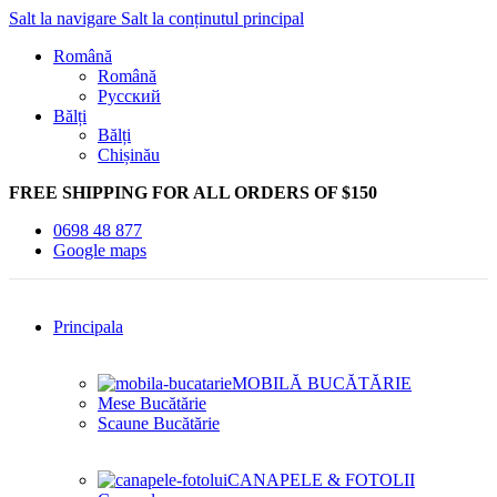
Salt la navigare
Salt la conținutul principal
Română
Română
Русский
Bălți
Bălți
Chișinău
FREE SHIPPING FOR ALL ORDERS OF $150
0698 48 877
Google maps
Principala
MOBILĂ BUCĂTĂRIE
Mese Bucătărie
Scaune Bucătărie
CANAPELE & FOTOLII