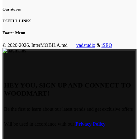
Our stores
USEFUL LINKS
Footer Menu
© 2020-2026. InterMOBILA.md
vadstudio
&
iSEO
HEY YOU, SIGN UP AND CONNECT TO
WOODMART!
Be the first to learn about our latest trends and get exclusive offers
Will be used in accordance with our
Privacy Policy