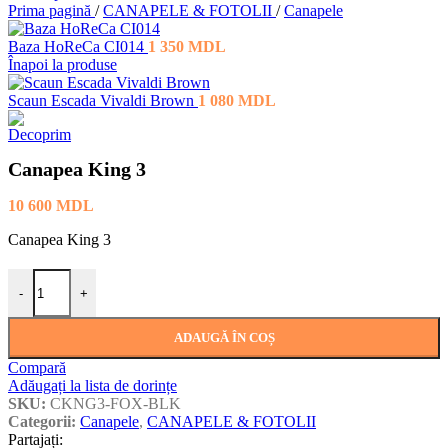
Prima pagină
/
CANAPELE & FOTOLII
/
Canapele
Baza HoReCa CI014
1 350
MDL
Înapoi la produse
Scaun Escada Vivaldi Brown
1 080
MDL
Canapea King 3
10 600
MDL
Canapea King 3
Cantitate Canapea King 3
-
+
ADAUGĂ ÎN COȘ
Compară
Adăugați la lista de dorințe
SKU:
CKNG3-FOX-BLK
Categorii:
Canapele
,
CANAPELE & FOTOLII
Partajați: