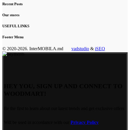
Recent Posts
Our stores
USEFUL LINKS
Footer Menu
© 2020-2026. InterMOBILA.md
vadstudio
&
iSEO
HEY YOU, SIGN UP AND CONNECT TO
WOODMART!
Be the first to learn about our latest trends and get exclusive offers
Will be used in accordance with our
Privacy Policy