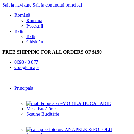
Salt la navigare
Salt la conținutul principal
Română
Română
Русский
Bălți
Bălți
Chișinău
FREE SHIPPING FOR ALL ORDERS OF $150
0698 48 877
Google maps
Principala
MOBILĂ BUCĂTĂRIE
Mese Bucătărie
Scaune Bucătărie
CANAPELE & FOTOLII