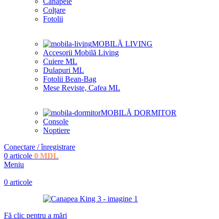
Canapele
Colțare
Fotolii
MOBILĂ LIVING
Accesorii Mobilă Living
Cuiere ML
Dulapuri ML
Fotolii Bean-Bag
Mese Reviste, Cafea ML
MOBILĂ DORMITOR
Console
Noptiere
Conectare / înregistrare
0
articole
0
MDL
Meniu
0
articole
Fă clic pentru a mări