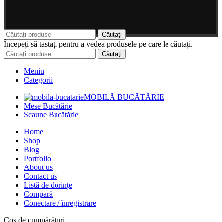
Căutați
Începeți să tastați pentru a vedea produsele pe care le căutați.
Căutați
Meniu
Categorii
MOBILĂ BUCĂTĂRIE
Mese Bucătărie
Scaune Bucătărie
Home
Shop
Blog
Portfolio
About us
Contact us
Listă de dorințe
Compară
Conectare / înregistrare
Coș de cumpărături