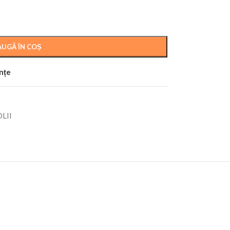
UGĂ ÎN COȘ
ințe
LII