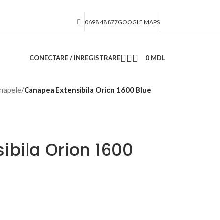
0698 48 877
GOOGLE MAPS
CONECTARE / ÎNREGISTRARE
0
MDL
napele
/
Canapea Extensibila Orion 1600 Blue
ibila Orion 1600