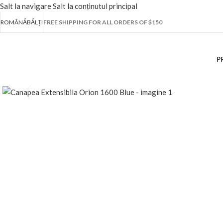
Salt la navigare
Salt la conținutul principal
ROMÂNĂ
BĂLȚI
FREE SHIPPING FOR ALL ORDERS OF $150
P
Fă clic pentru a mări