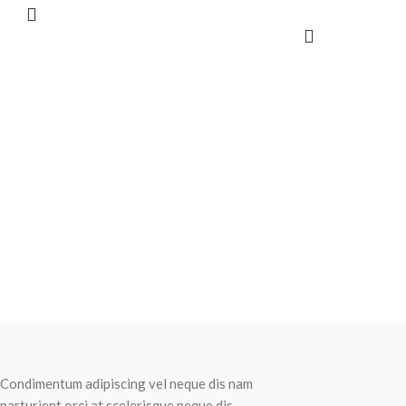
Recent Posts
Condimentum adipiscing vel neque dis nam
parturient orci at scelerisque neque dis