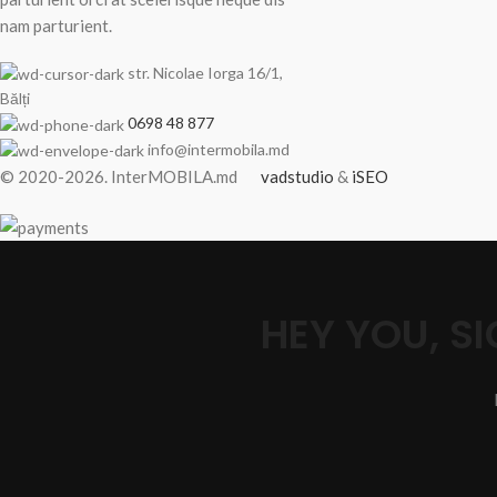
nam parturient.
str. Nicolae Iorga 16/1,
Bălți
0698 48 877
info@intermobila.md
© 2020-2026. InterMOBILA.md
vadstudio
&
iSEO
HEY YOU, 