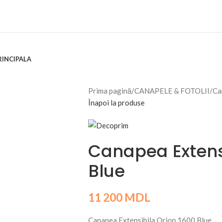
RINCIPALA
Prima pagină
/
CANAPELE & FOTOLII
/
Ca
Înapoi la produse
Canapea Extens
Blue
11 200
MDL
Canapea Extensibila Orion 1600 Blue