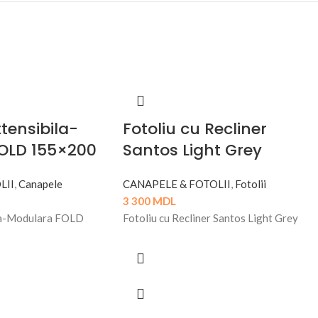
tensibila-
Fotoliu cu Recliner
OLD 155×200
Santos Light Grey
LII
,
Canapele
CANAPELE & FOTOLII
,
Fotolii
3 300
MDL
la-Modulara FOLD
Fotoliu cu Recliner Santos Light Grey