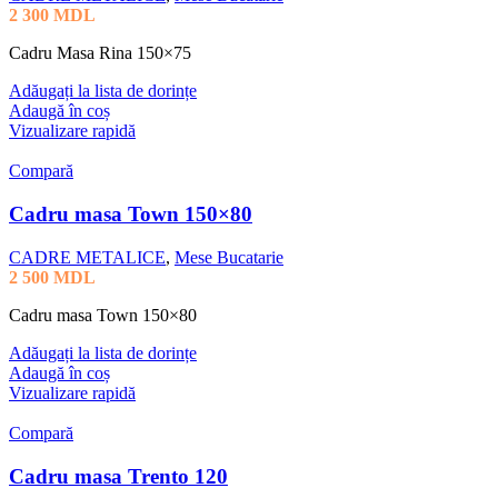
2 300
MDL
Cadru Masa Rina 150×75
Adăugați la lista de dorințe
Adaugă în coș
Vizualizare rapidă
Compară
Cadru masa Town 150×80
CADRE METALICE
,
Mese Bucatarie
2 500
MDL
Cadru masa Town 150×80
Adăugați la lista de dorințe
Adaugă în coș
Vizualizare rapidă
Compară
Cadru masa Trento 120