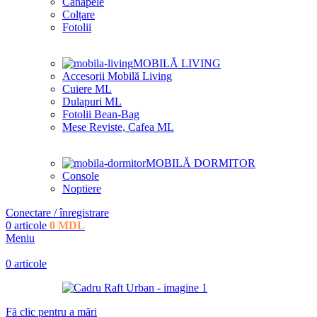
Canapele
Colțare
Fotolii
MOBILĂ LIVING
Accesorii Mobilă Living
Cuiere ML
Dulapuri ML
Fotolii Bean-Bag
Mese Reviste, Cafea ML
MOBILĂ DORMITOR
Console
Noptiere
Conectare / înregistrare
0
articole
0
MDL
Meniu
0
articole
Fă clic pentru a mări