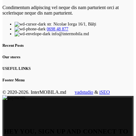
Condimentum adipiscing vel neque dis nam parturient orci at
scelerisque neque dis nam parturient.
str. Nicolae Iorga 16/1, Bălți
0698 48 877
info@intermobila.md
Recent Posts
Our stores
USEFUL LINKS
Footer Menu
© 2020-2026. InterMOBILA.md
vadstudio
&
iSEO
HEY YOU, SIGN UP AND CONNECT TO