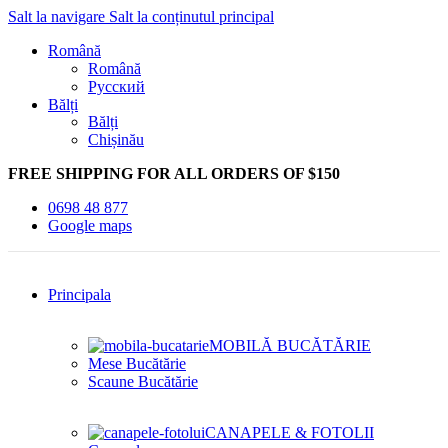
Salt la navigare
Salt la conținutul principal
Română
Română
Русский
Bălți
Bălți
Chișinău
FREE SHIPPING FOR ALL ORDERS OF $150
0698 48 877
Google maps
Principala
MOBILĂ BUCĂTĂRIE
Mese Bucătărie
Scaune Bucătărie
CANAPELE & FOTOLII