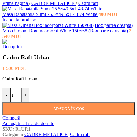
Prima pagină
/
CADRE METALICE
/
Cadru raft
Masa Rabatabila Sumi 75.5×49.5xH48-74 White
400
MDL
Înapoi la produse
Masa Urban+Box incorporat White 150×68 (Box partea dreapta)
3
540
MDL
Cadru Raft Urban
1 500
MDL
Cadru Raft Urban
Cantitate Cadru Raft Urban
-
+
ADAUGĂ ÎN COȘ
Compară
Adăugați la lista de dorințe
SKU:
R1UR1
Categorii:
CADRE METALICE
,
Cadru raft