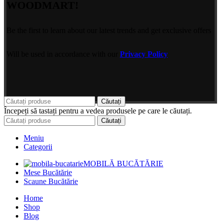
WOODMART!
Be the first to learn about our latest trends and get exclusive offers
Will be used in accordance with our
Privacy Policy
Căutați
Începeți să tastați pentru a vedea produsele pe care le căutați.
Căutați
Meniu
Categorii
MOBILĂ BUCĂTĂRIE
Mese Bucătărie
Scaune Bucătărie
Home
Shop
Blog