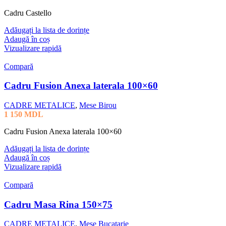
Cadru Castello
Adăugați la lista de dorințe
Adaugă în coș
Vizualizare rapidă
Compară
Cadru Fusion Anexa laterala 100×60
CADRE METALICE
,
Mese Birou
1 150
MDL
Cadru Fusion Anexa laterala 100×60
Adăugați la lista de dorințe
Adaugă în coș
Vizualizare rapidă
Compară
Cadru Masa Rina 150×75
CADRE METALICE
,
Mese Bucatarie