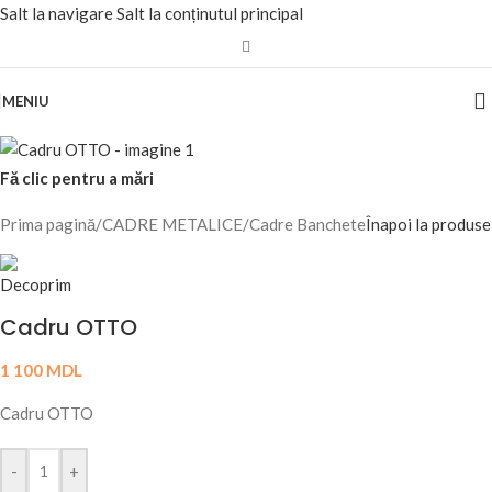
Salt la navigare
Salt la conținutul principal
MENIU
Fă clic pentru a mări
Prima pagină
/
CADRE METALICE
/
Cadre Banchete
Înapoi la produse
Cadru OTTO
1 100
MDL
Cadru OTTO
-
+