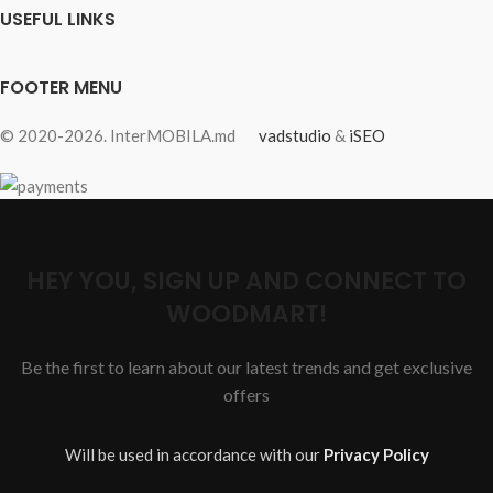
USEFUL LINKS
FOOTER MENU
© 2020-2026. InterMOBILA.md
vadstudio
&
iSEO
HEY YOU, SIGN UP AND CONNECT TO
WOODMART!
Be the first to learn about our latest trends and get exclusive
offers
Will be used in accordance with our
Privacy Policy