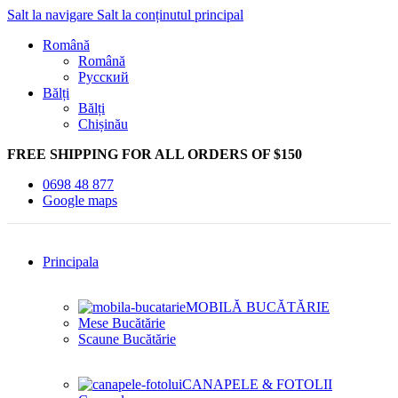
Salt la navigare
Salt la conținutul principal
Română
Română
Русский
Bălți
Bălți
Chișinău
FREE SHIPPING FOR ALL ORDERS OF $150
0698 48 877
Google maps
Principala
MOBILĂ BUCĂTĂRIE
Mese Bucătărie
Scaune Bucătărie
CANAPELE & FOTOLII