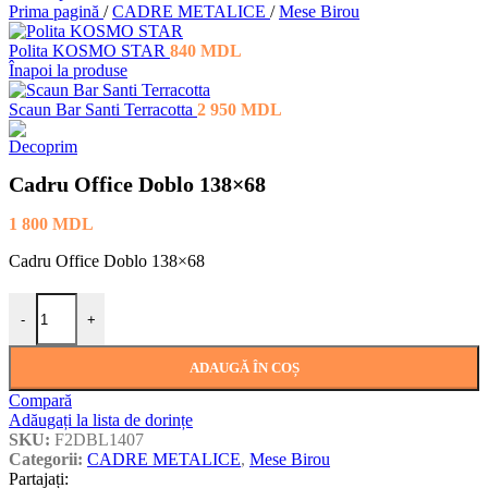
Prima pagină
/
CADRE METALICE
/
Mese Birou
Polita KOSMO STAR
840
MDL
Înapoi la produse
Scaun Bar Santi Terracotta
2 950
MDL
Cadru Office Doblo 138×68
1 800
MDL
Cadru Office Doblo 138×68
Cantitate Cadru Office Doblo 138×68
-
+
ADAUGĂ ÎN COȘ
Compară
Adăugați la lista de dorințe
SKU:
F2DBL1407
Categorii:
CADRE METALICE
,
Mese Birou
Partajați: