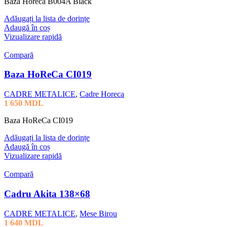
Baza Horeca B004A Black
Adăugați la lista de dorințe
Adaugă în coș
Vizualizare rapidă
Compară
Baza HoReCa CI019
CADRE METALICE
,
Cadre Horeca
1 650
MDL
Baza HoReCa CI019
Adăugați la lista de dorințe
Adaugă în coș
Vizualizare rapidă
Compară
Cadru Akita 138×68
CADRE METALICE
,
Mese Birou
1 640
MDL