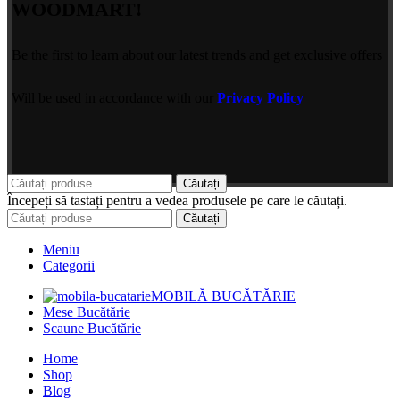
WOODMART!
Be the first to learn about our latest trends and get exclusive offers
Will be used in accordance with our
Privacy Policy
Căutați
Începeți să tastați pentru a vedea produsele pe care le căutați.
Căutați
Meniu
Categorii
MOBILĂ BUCĂTĂRIE
Mese Bucătărie
Scaune Bucătărie
Home
Shop
Blog