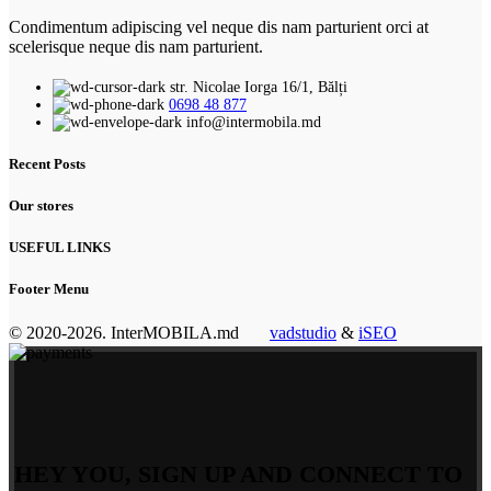
Condimentum adipiscing vel neque dis nam parturient orci at
scelerisque neque dis nam parturient.
str. Nicolae Iorga 16/1, Bălți
0698 48 877
info@intermobila.md
Recent Posts
Our stores
USEFUL LINKS
Footer Menu
© 2020-2026. InterMOBILA.md
vadstudio
&
iSEO
HEY YOU, SIGN UP AND CONNECT TO