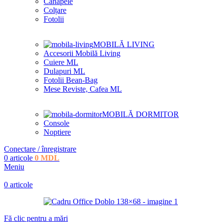
Canapele
Colțare
Fotolii
MOBILĂ LIVING
Accesorii Mobilă Living
Cuiere ML
Dulapuri ML
Fotolii Bean-Bag
Mese Reviste, Cafea ML
MOBILĂ DORMITOR
Console
Noptiere
Conectare / înregistrare
0
articole
0
MDL
Meniu
0
articole
Fă clic pentru a mări