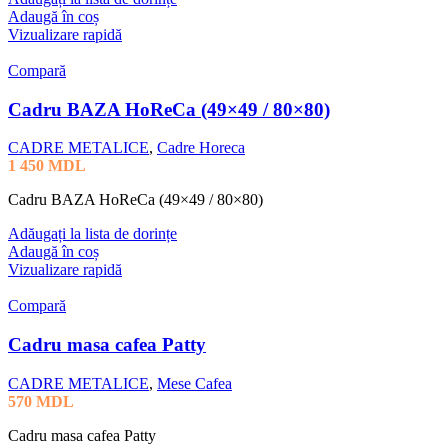
Adaugă în coș
Vizualizare rapidă
Compară
Cadru BAZA HoReCa (49×49 / 80×80)
CADRE METALICE
,
Cadre Horeca
1 450
MDL
Cadru BAZA HoReCa (49×49 / 80×80)
Adăugați la lista de dorințe
Adaugă în coș
Vizualizare rapidă
Compară
Cadru masa cafea Patty
CADRE METALICE
,
Mese Cafea
570
MDL
Cadru masa cafea Patty