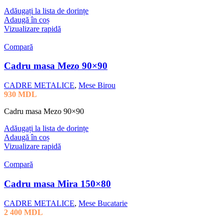
Adăugați la lista de dorințe
Adaugă în coș
Vizualizare rapidă
Compară
Cadru masa Mezo 90×90
CADRE METALICE
,
Mese Birou
930
MDL
Cadru masa Mezo 90×90
Adăugați la lista de dorințe
Adaugă în coș
Vizualizare rapidă
Compară
Cadru masa Mira 150×80
CADRE METALICE
,
Mese Bucatarie
2 400
MDL