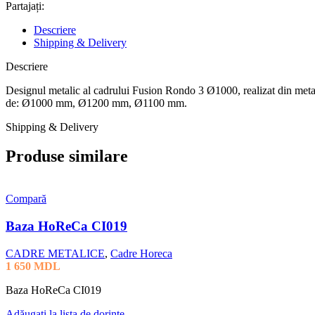
Partajați:
Descriere
Shipping & Delivery
Descriere
Designul metalic al cadrului Fusion Rondo 3 Ø1000, realizat din meta
de: Ø1000 mm, Ø1200 mm, Ø1100 mm.
Shipping & Delivery
Produse similare
Compară
Baza HoReCa CI019
CADRE METALICE
,
Cadre Horeca
1 650
MDL
Baza HoReCa CI019
Adăugați la lista de dorințe