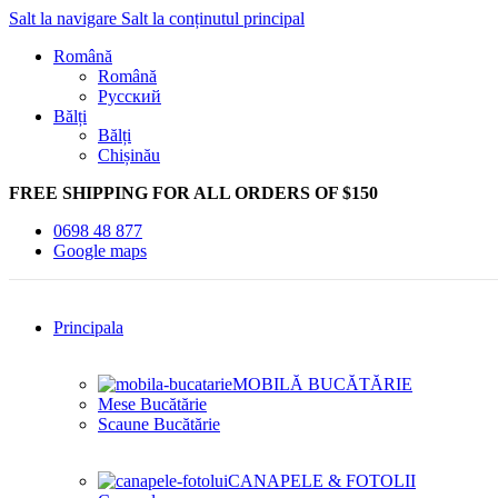
Salt la navigare
Salt la conținutul principal
Română
Română
Русский
Bălți
Bălți
Chișinău
FREE SHIPPING FOR ALL ORDERS OF $150
0698 48 877
Google maps
Principala
MOBILĂ BUCĂTĂRIE
Mese Bucătărie
Scaune Bucătărie
CANAPELE & FOTOLII