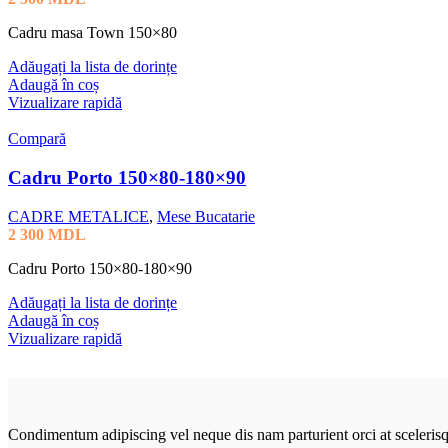
Cadru masa Town 150×80
Adăugați la lista de dorințe
Adaugă în coș
Vizualizare rapidă
Compară
Cadru Porto 150×80-180×90
CADRE METALICE
,
Mese Bucatarie
2 300
MDL
Cadru Porto 150×80-180×90
Adăugați la lista de dorințe
Adaugă în coș
Vizualizare rapidă
Condimentum adipiscing vel neque dis nam parturient orci at sceleris