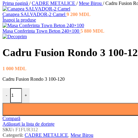
Prima pagină
/
CADRE METALICE
/
Mese Birou
/
Cadru Fusion R
Canapea SALVADOR-2 Camel
9 200
MDL
Înapoi la produse
Masa Conferinta Town Beton 240×100
5 880
MDL
Cadru Fusion Rondo 3 100-12
1 000
MDL
Cadru Fusion Rondo 3 100-120
Cantitate Cadru Fusion Rondo 3 100-120
-
+
Compară
Adăugați la lista de dorințe
SKU:
F1FUR312
Categorii:
CADRE METALICE
,
Mese Birou