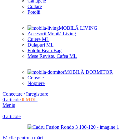
Canapele
Colțare
Fotolii
MOBILĂ LIVING
Accesorii Mobilă Living
Cuiere ML
Dulapuri ML
Fotolii Bean-Bag
Mese Reviste, Cafea ML
MOBILĂ DORMITOR
Console
Noptiere
Conectare / înregistrare
0
articole
0
MDL
Meniu
0
articole
Fă clic pentru a mări